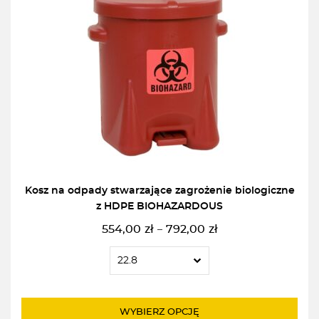
Kosz na odpady stwarzające zagrożenie biologiczne
z HDPE BIOHAZARDOUS
554,00
zł
792,00
zł
–
Zakres
cen:
od
554,00zł
do
WYBIERZ OPCJĘ
792,00zł