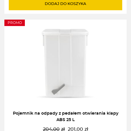
wynosiła:
wynosi:
DODAJ DO KOSZYKA
297,00zł.
268,00zł.
PROMO
Pojemnik na odpady z pedałem otwierania klapy
ABS 25 L
204,00
zł
201,00
zł