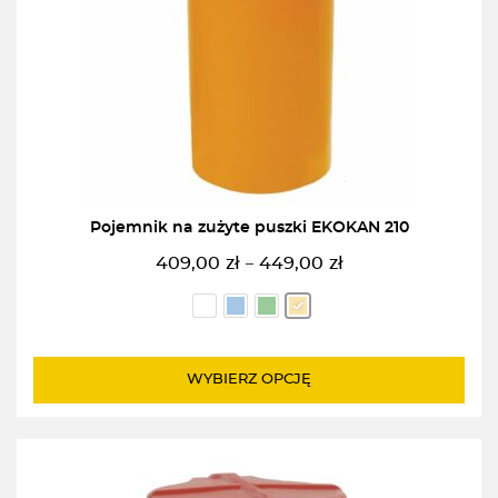
Pojemnik na zużyte puszki EKOKAN 210
409,00
zł
449,00
zł
–
Zakres
cen:
od
409,00zł
do
WYBIERZ OPCJĘ
449,00zł