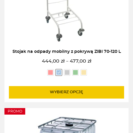
Stojak na odpady mobilny z pokrywą ZIBI 70-120 L
444,00
zł
477,00
zł
–
Zakres
cen:
od
444,00zł
do
WYBIERZ OPCJĘ
477,00zł
PROMO