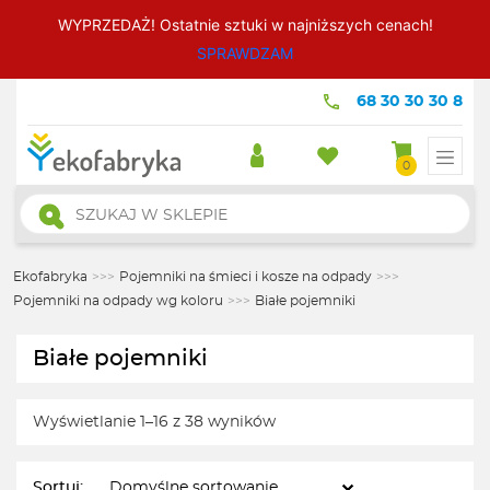
WYPRZEDAŻ! Ostatnie sztuki w najniższych cenach!
SPRAWDZAM
68 30 30 30 8
0
Wyszukiwarka
produktów
Ekofabryka
>>>
Pojemniki na śmieci i kosze na odpady
>>>
Pojemniki na odpady wg koloru
>>>
Białe pojemniki
Białe pojemniki
Wyświetlanie 1–16 z 38 wyników
Sortuj: