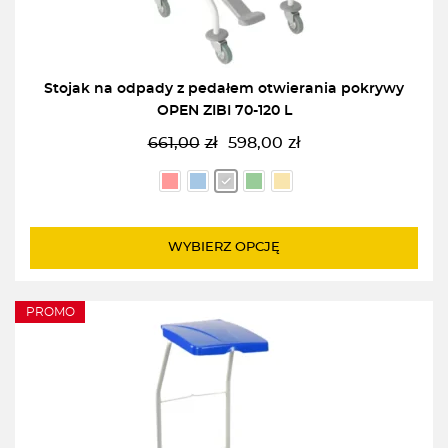
Stojak na odpady z pedałem otwierania pokrywy
OPEN ZIBI 70-120 L
661,00
zł
598,00
zł
Pierwotna
Aktualna
cena
cena
wynosiła:
wynosi:
661,00zł.
598,00zł.
WYBIERZ OPCJĘ
PROMO