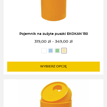
Pojemnik na zużyte puszki EKOKAN 150
319,00
zł
349,00
zł
–
Zakres
cen:
od
319,00zł
do
WYBIERZ OPCJĘ
349,00zł