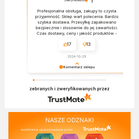
zweryfikowano
Profesjonalna obsługa, zakupy to czysta
przyjemność. Sklep wart polecenia. Bardzo
szybka dostawa. Przesyłkę zapakowano
bezpiecznie i stosownie do jej zawartości.
Czas dostawy, ceny i jakość produktów -
wszystko bez zarzutów.
17
13
2024-10-29
Komentarz sklepu
Dziękujemy za miłe słowa! Doceniamy czas
poświęcony na podzielenie się z nami Twoim
zebranych i zweryfikowanych przez
doświadczeniem. Z pozdrowieniami, Zespół
Ekofabryki
NASZE ODZNAKI
wyróżnienia są przyznawane przez