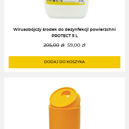
Wirusobójczy środek do dezynfekcji powierzchni
PROTECT 5 L
205,00
zł
59,00
zł
Pierwotna
Aktualna
cena
cena
wynosiła:
wynosi:
DODAJ DO KOSZYKA
205,00zł.
59,00zł.