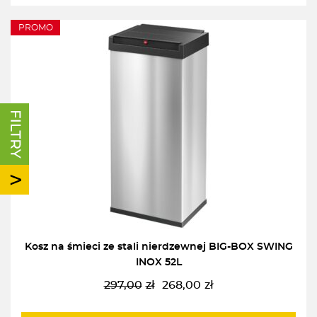
PROMO
Kosz na śmieci ze stali nierdzewnej BIG-BOX SWING
INOX 52L
297,00
zł
268,00
zł
Pierwotna
Aktualna
cena
cena