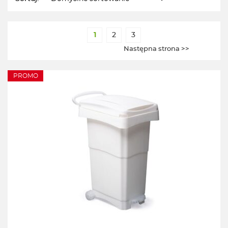
1
2
3
Następna strona >>
PROMO