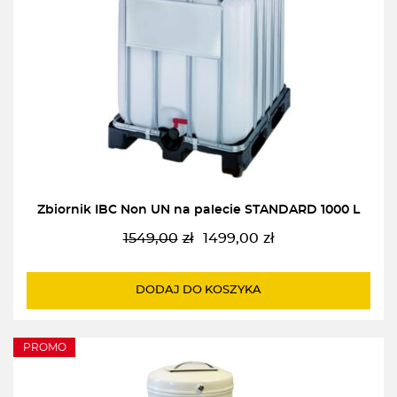
Zbiornik IBC Non UN na palecie STANDARD 1000 L
1549,00
zł
1499,00
zł
Pierwotna
Aktualna
cena
cena
wynosiła:
wynosi:
DODAJ DO KOSZYKA
1549,00zł.
1499,00zł.
PROMO