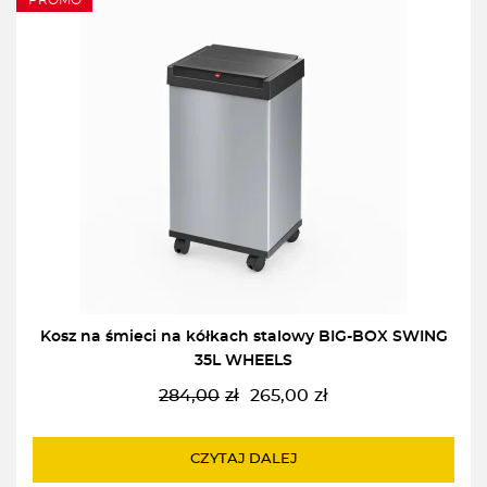
PROMO
Kosz na śmieci na kółkach stalowy BIG-BOX SWING
35L WHEELS
284,00
zł
265,00
zł
Pierwotna
Aktualna
cena
cena
wynosiła:
wynosi:
CZYTAJ DALEJ
284,00zł.
265,00zł.