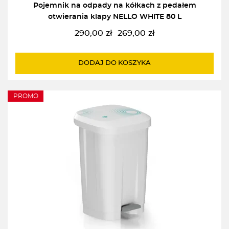
Pojemnik na odpady na kółkach z pedałem
otwierania klapy NELLO WHITE 80 L
290,00
zł
269,00
zł
Pierwotna
Aktualna
cena
cena
wynosiła:
wynosi:
DODAJ DO KOSZYKA
290,00zł.
269,00zł.
PROMO