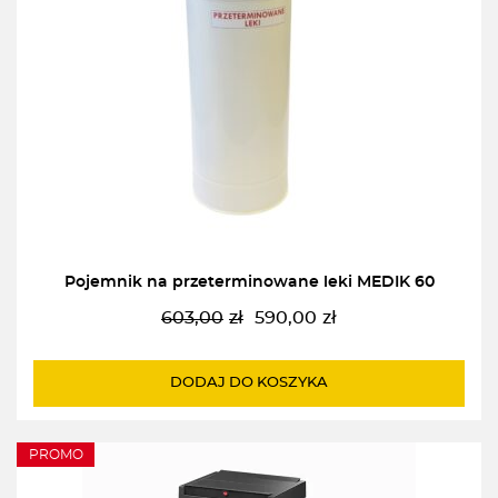
Pojemnik na przeterminowane leki MEDIK 60
603,00
zł
590,00
zł
Pierwotna
Aktualna
cena
cena
wynosiła:
wynosi:
DODAJ DO KOSZYKA
603,00zł.
590,00zł.
PROMO