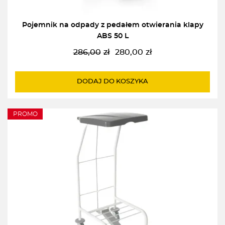
Pojemnik na odpady z pedałem otwierania klapy
ABS 50 L
286,00
zł
280,00
zł
Pierwotna
Aktualna
cena
cena
wynosiła:
wynosi:
DODAJ DO KOSZYKA
286,00zł.
280,00zł.
PROMO