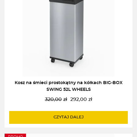
Kosz na śmieci prostokątny na kółkach BIG-BOX
SWING 52L WHEELS
320,00
zł
292,00
zł
Pierwotna
Aktualna
cena
cena
wynosiła:
wynosi:
CZYTAJ DALEJ
320,00zł.
292,00zł.