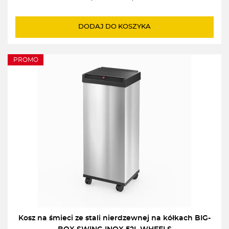
Pierwotna
Aktualna
cena
cena
wynosiła:
wynosi:
DODAJ DO KOSZYKA
204,00zł.
201,00zł.
PROMO
Kosz na śmieci ze stali nierdzewnej na kółkach BIG-