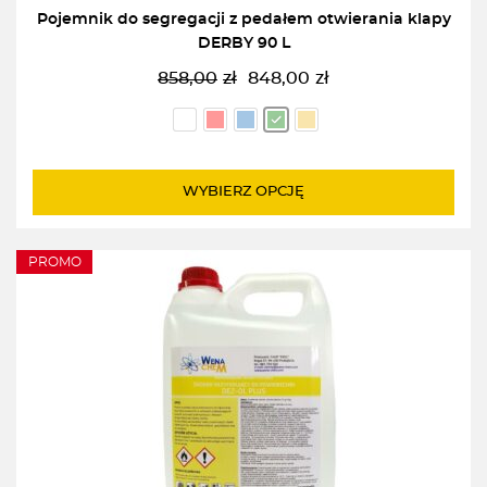
Pojemnik do segregacji z pedałem otwierania klapy
DERBY 90 L
858,00
zł
848,00
zł
Pierwotna
Aktualna
cena
cena
wynosiła:
wynosi:
858,00zł.
848,00zł.
WYBIERZ OPCJĘ
PROMO