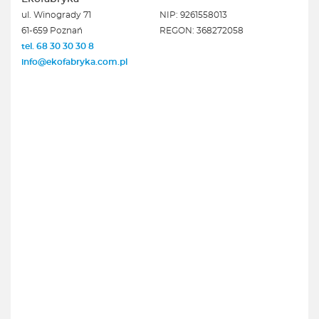
ul. Winogrady 71
NIP: 9261558013
61-659 Poznań
REGON: 368272058
tel. 68 30 30 30 8
info@ekofabryka.com.pl