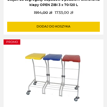
klapy OPEN ZIBI 3 x 70-120 L
1914,00
zł
1733,00
zł
Pierwotna
Aktualna
cena
cena
wynosiła:
wynosi:
DODAJ DO KOSZYKA
1914,00zł.
1733,00zł.
PROMO