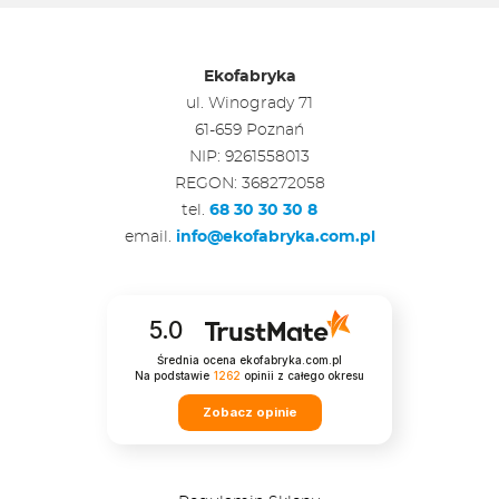
Ekofabryka
ul. Winogrady 71
61-659 Poznań
NIP: 9261558013
REGON: 368272058
tel.
68 30 30 30 8
email.
info@ekofabryka.com.pl
5.0
Średnia ocena ekofabryka.com.pl
Na podstawie
1262
opinii
z całego okresu
Zobacz opinie