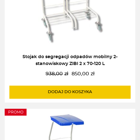
Stojak do segregacji odpadów mobilny 2-
stanowiskowy ZIBI 2 x 70-120 L
938,00
zł
850,00
zł
Pierwotna
Aktualna
cena
cena
wynosiła:
wynosi:
DODAJ DO KOSZYKA
938,00zł.
850,00zł.
PROMO