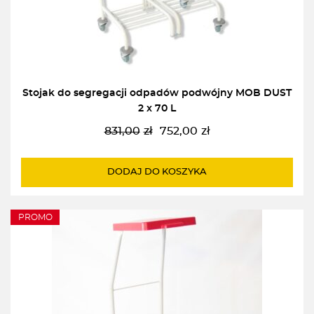
Stojak do segregacji odpadów podwójny MOB DUST
2 x 70 L
831,00
zł
752,00
zł
Pierwotna
Aktualna
cena
cena
wynosiła:
wynosi:
DODAJ DO KOSZYKA
831,00zł.
752,00zł.
PROMO