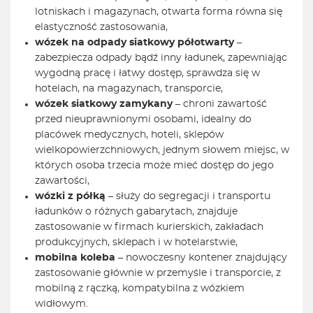
lotniskach i magazynach, otwarta forma równa się
elastyczność zastosowania,
wózek na odpady siatkowy półotwarty
–
zabezpiecza odpady bądź inny ładunek, zapewniając
wygodną pracę i łatwy dostęp, sprawdza się w
hotelach, na magazynach, transporcie,
wózek siatkowy zamykany
– chroni zawartość
przed nieuprawnionymi osobami, idealny do
placówek medycznych, hoteli, sklepów
wielkopowierzchniowych, jednym słowem miejsc, w
których osoba trzecia może mieć dostęp do jego
zawartości,
wózki z półką
– służy do segregacji i transportu
ładunków o różnych gabarytach, znajduje
zastosowanie w firmach kurierskich, zakładach
produkcyjnych, sklepach i w hotelarstwie,
mobilna koleba
– nowoczesny kontener znajdujący
zastosowanie głównie w przemyśle i transporcie, z
mobilną z rączką, kompatybilna z wózkiem
widłowym.