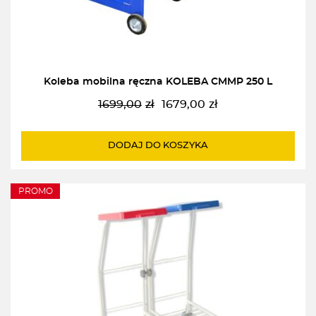
Koleba mobilna ręczna KOLEBA CMMP 250 L
1699,00
zł
1679,00
zł
Pierwotna
Aktualna
cena
cena
wynosiła:
wynosi:
DODAJ DO KOSZYKA
1699,00zł.
1679,00zł.
PROMO