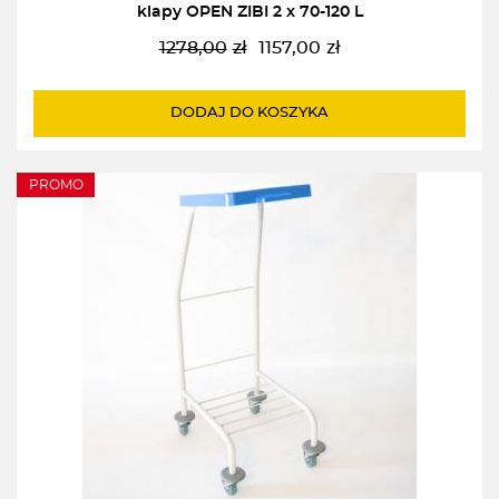
klapy OPEN ZIBI 2 x 70-120 L
1278,00
zł
1157,00
zł
Pierwotna
Aktualna
cena
cena
wynosiła:
wynosi:
DODAJ DO KOSZYKA
1278,00zł.
1157,00zł.
PROMO