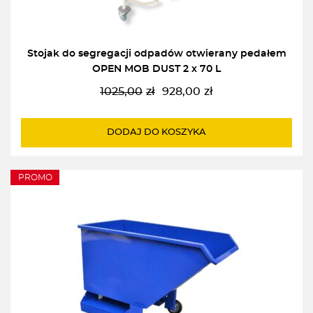
Stojak do segregacji odpadów otwierany pedałem
OPEN MOB DUST 2 x 70 L
1025,00
zł
928,00
zł
Pierwotna
Aktualna
cena
cena
wynosiła:
wynosi:
DODAJ DO KOSZYKA
1025,00zł.
928,00zł.
PROMO