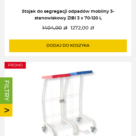
Stojak do segregacji odpadów mobilny 3-
stanowiskowy ZIBI 3 x 70-120 L
1404,00
zł
1272,00
zł
Pierwotna
Aktualna
cena
cena
wynosiła:
wynosi:
DODAJ DO KOSZYKA
1404,00zł.
1272,00zł.
PROMO