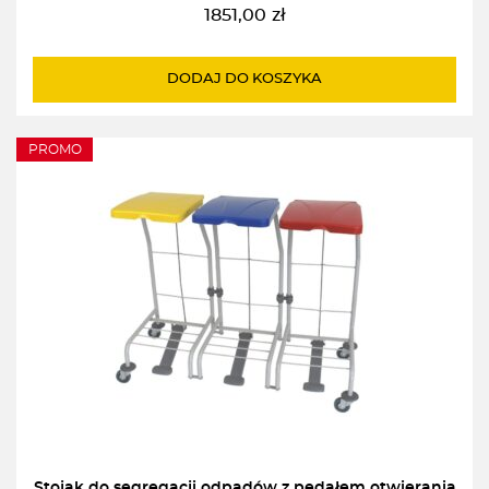
1851,00
zł
DODAJ DO KOSZYKA
PROMO
Stojak do segregacji odpadów z pedałem otwierania