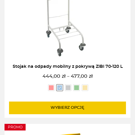
Stojak na odpady mobilny z pokrywą ZIBI 70-120 L
444,00
zł
477,00
zł
–
Zakres
cen:
od
444,00zł
do
WYBIERZ OPCJĘ
477,00zł
PROMO