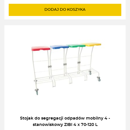
cena
cena
wynosiła:
wynosi:
DODAJ DO KOSZYKA
2531,00zł.
2292,00zł.
Stojak do segregacji odpadów mobilny 4 -
stanowiskowy ZIBI 4 x 70-120 L