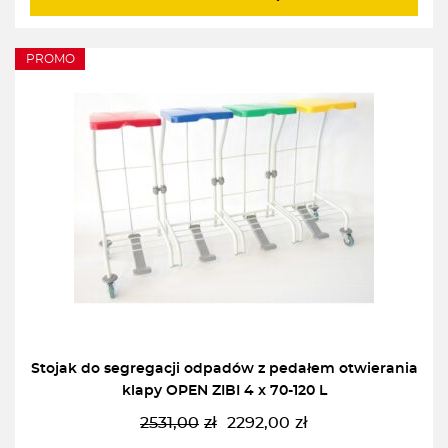
PROMO
Stojak do segregacji odpadów z pedałem otwierania
klapy OPEN ZIBI 4 x 70-120 L
2531,00
zł
2292,00
zł
Pierwotna
Aktualna