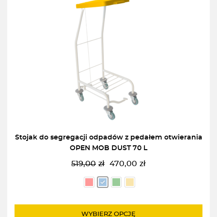
Stojak do segregacji odpadów z pedałem otwierania
OPEN MOB DUST 70 L
519,00
zł
470,00
zł
Pierwotna
Aktualna
cena
cena
wynosiła:
wynosi:
519,00zł.
470,00zł.
WYBIERZ OPCJĘ