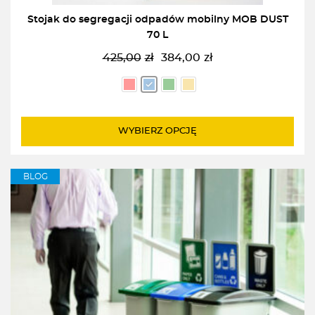
Stojak do segregacji odpadów mobilny MOB DUST
70 L
425,00
zł
384,00
zł
Pierwotna
Aktualna
cena
cena
wynosiła:
wynosi:
425,00zł.
384,00zł.
WYBIERZ OPCJĘ
BLOG