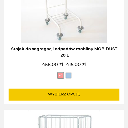
Stojak do segregacji odpadów mobilny MOB DUST
120 L
458,00
zł
415,00
zł
Pierwotna
Aktualna
cena
cena
wynosiła:
wynosi:
458,00zł.
415,00zł.
WYBIERZ OPCJĘ