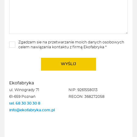
Zgadzam sie na przetwarzanie moich danych osobowych
celem nawiązania kontaktu z firmą Ekofabryka *
Ekofabryka
ul. Winogrady 71
NIP: 9261558013
61-659 Poznań
REGON: 368272058
tel. 68 30 30 30 8
info@ekofabryka.com.pl