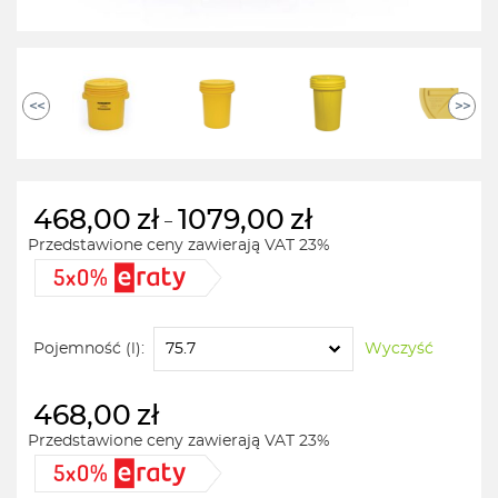
<<
>>
468,00
zł
1079,00
zł
–
Przedstawione ceny zawierają VAT 23%
Zakres
cen:
od
468,00zł
Pojemność (l):
Wyczyść
do
1079,00zł
468,00
zł
Przedstawione ceny zawierają VAT 23%