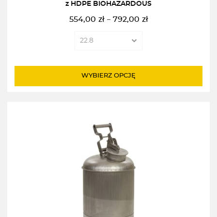
z HDPE BIOHAZARDOUS
554,00
zł
792,00
zł
–
Zakres
cen:
od
554,00zł
do
WYBIERZ OPCJĘ
792,00zł