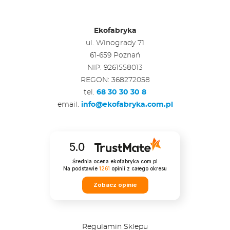
Ekofabryka
ul. Winogrady 71
61-659 Poznań
NIP: 9261558013
REGON: 368272058
tel.
68 30 30 30 8
email.
info@ekofabryka.com.pl
5.0
Średnia ocena ekofabryka.com.pl
Na podstawie
1261
opinii
z całego okresu
Zobacz opinie
Regulamin Sklepu