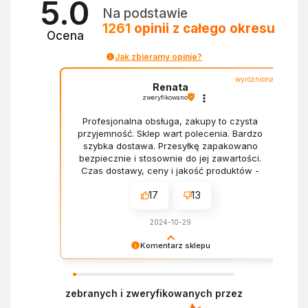
5.0
Na podstawie
1261
opinii
z całego okresu
Ocena
Jak zbieramy opinie?
wyróżniona
Renata
zweryfikowano
Profesjonalna obsługa, zakupy to czysta
przyjemność. Sklep wart polecenia. Bardzo
szybka dostawa. Przesyłkę zapakowano
bezpiecznie i stosownie do jej zawartości.
Czas dostawy, ceny i jakość produktów -
wszystko bez zarzutów.
17
13
2024-10-29
Komentarz sklepu
Dziękujemy za miłe słowa! Doceniamy czas
poświęcony na podzielenie się z nami Twoim
zebranych i zweryfikowanych przez
doświadczeniem. Z pozdrowieniami, Zespół
Ekofabryki