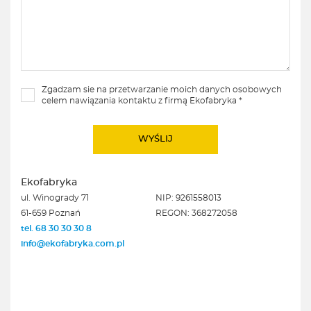
Zgadzam sie na przetwarzanie moich danych osobowych
celem nawiązania kontaktu z firmą Ekofabryka *
Ekofabryka
ul. Winogrady 71
NIP: 9261558013
61-659 Poznań
REGON: 368272058
tel. 68 30 30 30 8
info@ekofabryka.com.pl