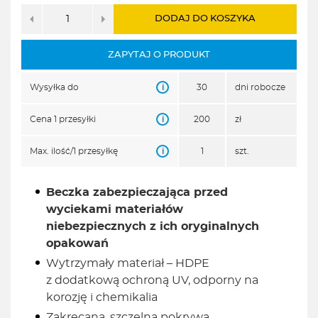
DODAJ DO KOSZYKA
ZAPYTAJ O PRODUKT
i
Wysyłka do
30
dni robocze
i
Cena 1 przesyłki
200
zł
i
Max. ilość/1 przesyłkę
1
szt.
Beczka zabezpieczająca przed
wyciekami materiałów
niebezpiecznych z ich oryginalnych
opakowań
Wytrzymały materiał – HDPE
z dodatkową ochroną UV, odporny na
korozję i chemikalia
Zakręcana, szczelna pokrywa