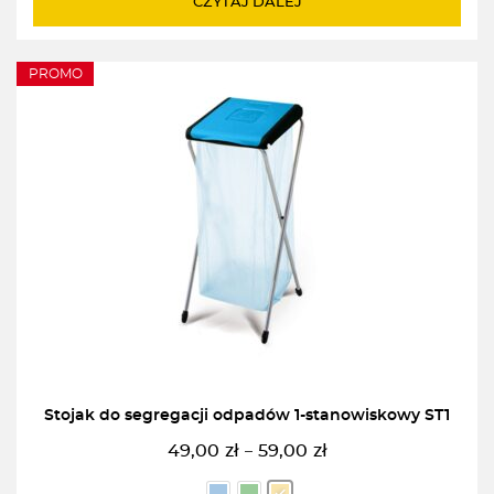
CZYTAJ DALEJ
360,00zł.
340,00zł.
PROMO
Stojak do segregacji odpadów 1-stanowiskowy ST1
49,00
zł
59,00
zł
–
Zakres
cen: