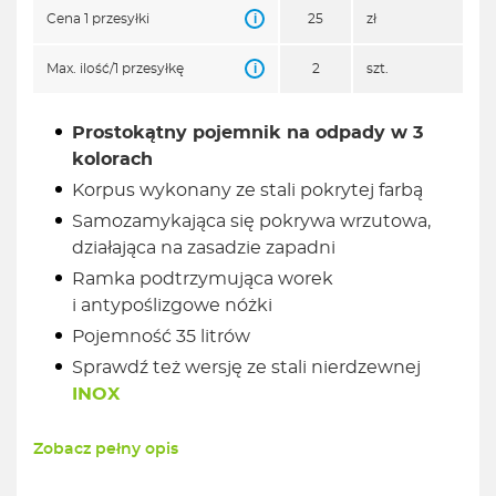
i
Cena 1 przesyłki
25
zł
i
Max. ilość/1 przesyłkę
2
szt.
Prostokątny pojemnik na odpady w 3
kolorach
Korpus wykonany ze stali pokrytej farbą
Samozamykająca się pokrywa wrzutowa,
działająca na zasadzie zapadni
Ramka podtrzymująca worek
i antypoślizgowe nóżki
Pojemność 35 litrów
Sprawdź też wersję ze stali nierdzewnej
INOX
Zobacz pełny opis