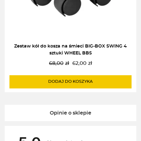
Zestaw kół do kosza na śmieci BIG-BOX SWING 4
sztuki WHEEL BBS
68,00
zł
62,00
zł
Pierwotna
Aktualna
cena
cena
wynosiła:
wynosi:
DODAJ DO KOSZYKA
68,00zł.
62,00zł.
Opinie o sklepie