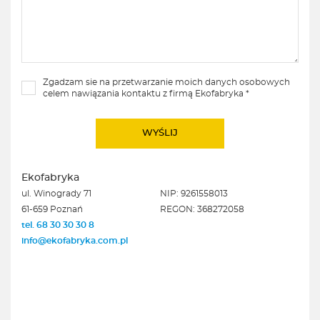
Zgadzam sie na przetwarzanie moich danych osobowych
celem nawiązania kontaktu z firmą Ekofabryka *
Ekofabryka
ul. Winogrady 71
NIP: 9261558013
61-659 Poznań
REGON: 368272058
tel. 68 30 30 30 8
info@ekofabryka.com.pl