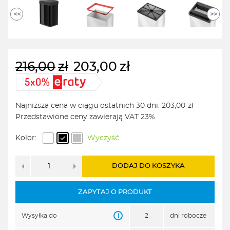
<<
>>
216,00
zł
203,00
zł
Pierwotna
Aktualna
cena
cena
wynosiła:
wynosi:
Najniższa cena w ciągu ostatnich 30 dni:
203,00
zł
216,00zł.
203,00zł.
Przedstawione ceny zawierają VAT 23%
Kolor:
Wyczyść
DODAJ DO KOSZYKA
ZAPYTAJ O PRODUKT
i
Wysyłka do
2
dni robocze