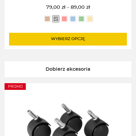
79,00
zł
89,00
zł
–
Zakres
cen:
od
79,00zł
do
WYBIERZ OPCJĘ
89,00zł
Dobierz akcesoria
PROMO