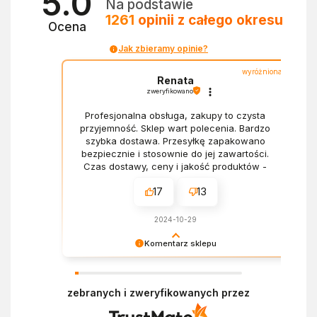
5.0
Na podstawie
1261
opinii
z całego okresu
Ocena
Jak zbieramy opinie?
wyróżniona
Renata
zweryfikowano
Profesjonalna obsługa, zakupy to czysta
przyjemność. Sklep wart polecenia. Bardzo
szybka dostawa. Przesyłkę zapakowano
bezpiecznie i stosownie do jej zawartości.
Czas dostawy, ceny i jakość produktów -
wszystko bez zarzutów.
17
13
2024-10-29
Komentarz sklepu
Dziękujemy za miłe słowa! Doceniamy czas
poświęcony na podzielenie się z nami Twoim
zebranych i zweryfikowanych przez
doświadczeniem. Z pozdrowieniami, Zespół
Ekofabryki