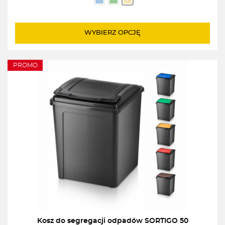
od
49,00zł
do
WYBIERZ OPCJĘ
59,00zł
PROMO
Kosz do segregacji odpadów SORTIGO 50