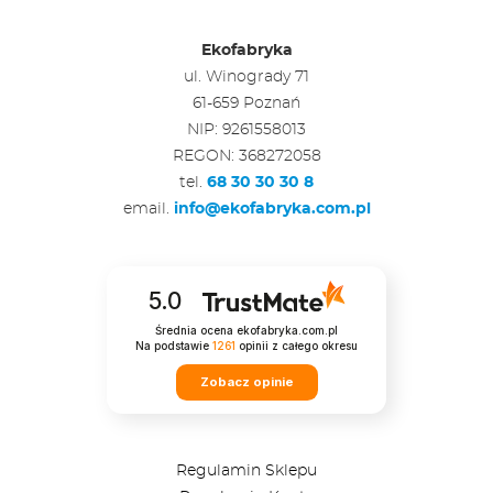
Ekofabryka
ul. Winogrady 71
61-659 Poznań
NIP: 9261558013
REGON: 368272058
tel.
68 30 30 30 8
email.
info@ekofabryka.com.pl
5.0
Średnia ocena ekofabryka.com.pl
Na podstawie
1261
opinii
z całego okresu
Zobacz opinie
Regulamin Sklepu