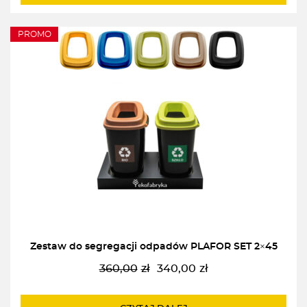
PROMO
Zestaw do segregacji odpadów PLAFOR SET 2×45
360,00
zł
340,00
zł
Pierwotna
Aktualna
cena
cena
wynosiła:
wynosi: