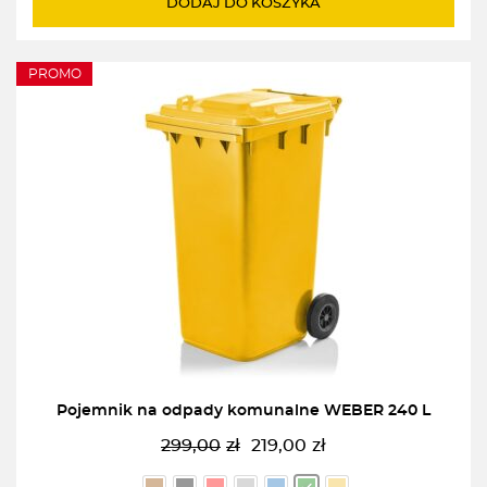
DODAJ DO KOSZYKA
59,00zł.
49,00zł.
PROMO
Pojemnik na odpady komunalne WEBER 240 L
299,00
zł
219,00
zł
Pierwotna
Aktualna
cena
cena