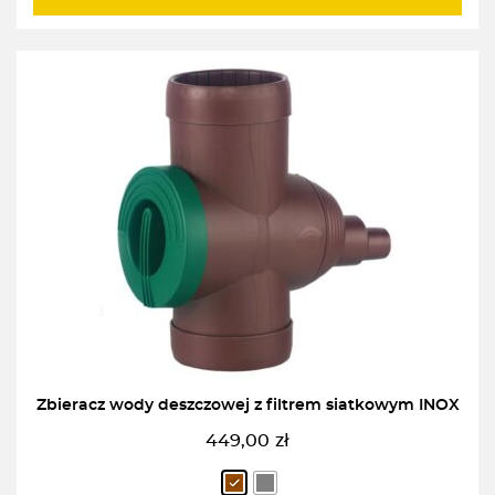
259,00zł.
229,00zł.
Zbieracz wody deszczowej z filtrem siatkowym INOX
449,00
zł