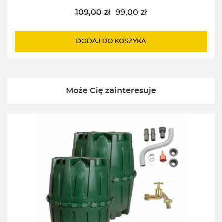
109,00
zł
99,00
zł
Pierwotna
Aktualna
cena
cena
wynosiła:
wynosi:
DODAJ DO KOSZYKA
109,00zł.
99,00zł.
Może Cię zainteresuje