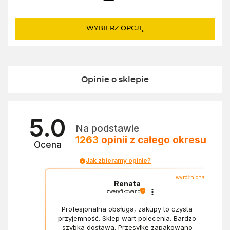
WYBIERZ OPCJĘ
Opinie o sklepie
5.0
Na podstawie
1263
opinii
z całego okresu
Ocena
Jak zbieramy opinie?
wyróżniona
Renata
zweryfikowano
Profesjonalna obsługa, zakupy to czysta
przyjemność. Sklep wart polecenia. Bardzo
szybka dostawa. Przesyłkę zapakowano