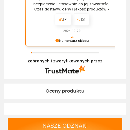
bezpiecznie i stosownie do jej zawartości.
Czas dostawy, ceny i jakość produktów -
wszystko bez zarzutów.
17
13
2024-10-29
Komentarz sklepu
Dziękujemy za miłe słowa! Doceniamy czas
poświęcony na podzielenie się z nami Twoim
zebranych i zweryfikowanych przez
doświadczeniem. Z pozdrowieniami, Zespół
Ekofabryki
Oceny produktu
NASZE ODZNAKI