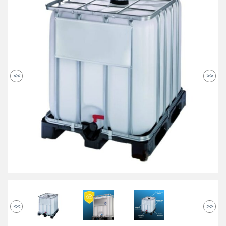
<<
>>
<<
>>