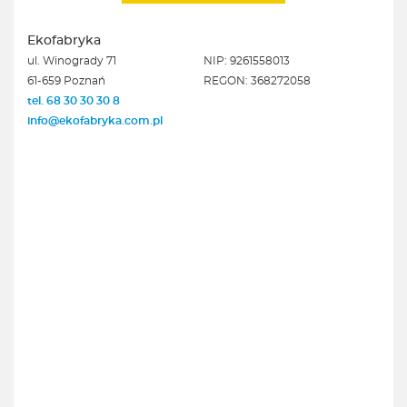
Ekofabryka
ul. Winogrady 71
NIP: 9261558013
61-659 Poznań
REGON: 368272058
tel. 68 30 30 30 8
info@ekofabryka.com.pl