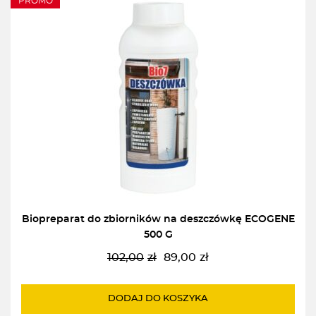
PROMO
Biopreparat do zbiorników na deszczówkę ECOGENE
500 G
102,00
zł
89,00
zł
Pierwotna
Aktualna
cena
cena
wynosiła:
wynosi:
DODAJ DO KOSZYKA
102,00zł.
89,00zł.