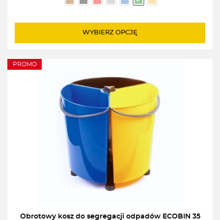
wynosiła:
wynosi:
299,00zł.
219,00zł.
WYBIERZ OPCJĘ
PROMO
Obrotowy kosz do segregacji odpadów ECOBIN 35