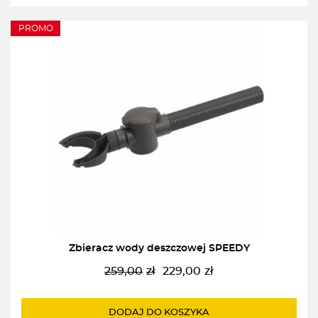
PROMO
Zbieracz wody deszczowej SPEEDY
259,00
zł
229,00
zł
Pierwotna
Aktualna
cena
cena
wynosiła:
wynosi:
DODAJ DO KOSZYKA