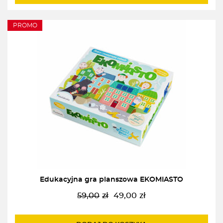
PROMO
Edukacyjna gra planszowa EKOMIASTO
59,00
zł
49,00
zł
Pierwotna
Aktualna
cena
cena
wynosiła:
wynosi: