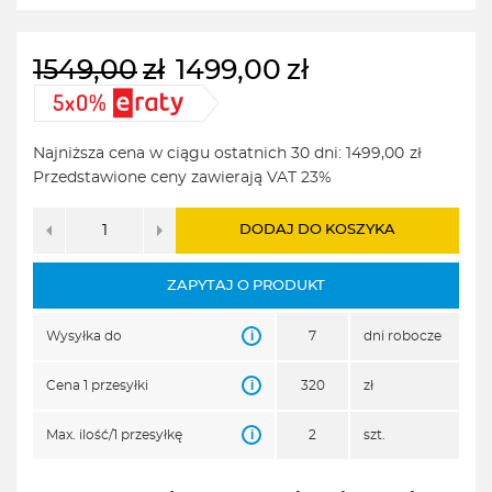
1549,00
zł
1499,00
zł
Pierwotna
Aktualna
cena
cena
wynosiła:
wynosi:
Najniższa cena w ciągu ostatnich 30 dni:
1499,00
zł
1549,00zł.
1499,00zł.
Przedstawione ceny zawierają VAT 23%
DODAJ DO KOSZYKA
ZAPYTAJ O PRODUKT
i
Wysyłka do
7
dni robocze
i
Cena 1 przesyłki
320
zł
i
Max. ilość/1 przesyłkę
2
szt.