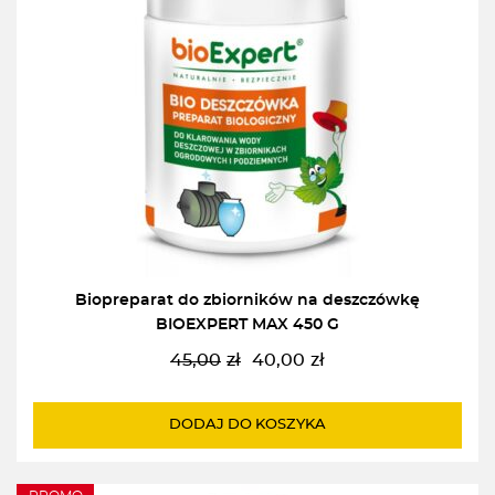
Biopreparat do zbiorników na deszczówkę
BIOEXPERT MAX 450 G
45,00
zł
40,00
zł
Pierwotna
Aktualna
cena
cena
wynosiła:
wynosi:
DODAJ DO KOSZYKA
45,00zł.
40,00zł.