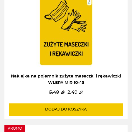
Naklejka na pojemnik zużyte maseczki i rękawiczki
WLEPA MIR 10×15
5,49
zł
2,49
zł
Pierwotna
Aktualna
cena
cena
wynosiła:
wynosi:
DODAJ DO KOSZYKA
5,49zł.
2,49zł.
PROMO