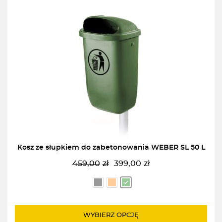
Kosz ze słupkiem do zabetonowania WEBER SL 50 L
459,00
zł
399,00
zł
Pierwotna
Aktualna
cena
cena
wynosiła:
wynosi:
459,00zł.
399,00zł.
WYBIERZ OPCJĘ