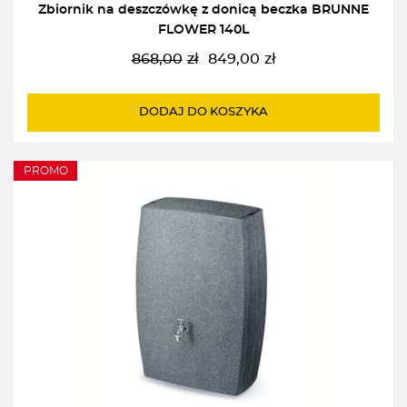
Zbiornik na deszczówkę z donicą beczka BRUNNE
FLOWER 140L
868,00
zł
849,00
zł
Pierwotna
Aktualna
cena
cena
wynosiła:
wynosi:
DODAJ DO KOSZYKA
868,00zł.
849,00zł.
PROMO