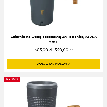
Zbiornik na wodę deszczową 2w1 z donicą AZURA
230 L
403,00
zł
340,00
zł
Pierwotna
Aktualna
cena
cena
wynosiła:
wynosi:
DODAJ DO KOSZYKA
403,00zł.
340,00zł.
PROMO