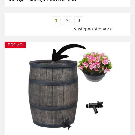
1
2
3
Następna strona >>
PROMO