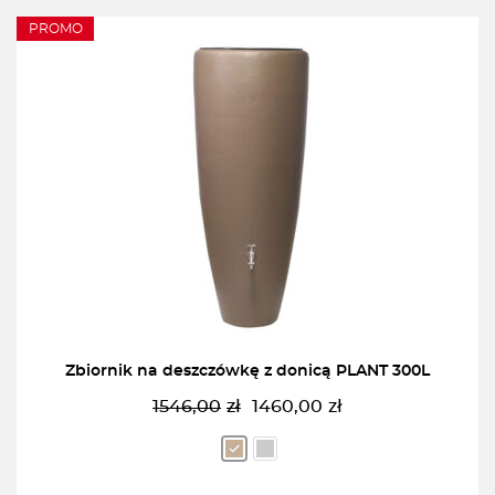
PROMO
Zbiornik na deszczówkę z donicą PLANT 300L
1546,00
zł
1460,00
zł
Pierwotna
Aktualna
cena
cena
wynosiła:
wynosi:
1546,00zł.
1460,00zł.