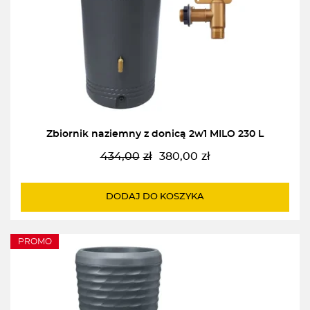
Zbiornik naziemny z donicą 2w1 MILO 230 L
434,00
zł
380,00
zł
Pierwotna
Aktualna
cena
cena
wynosiła:
wynosi:
DODAJ DO KOSZYKA
434,00zł.
380,00zł.
PROMO