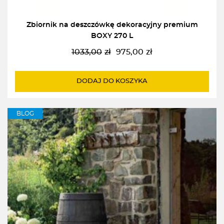
Zbiornik na deszczówkę dekoracyjny premium
BOXY 270 L
1033,00
zł
975,00
zł
Pierwotna
Aktualna
cena
cena
wynosiła:
wynosi:
DODAJ DO KOSZYKA
1033,00zł.
975,00zł.
BLOG