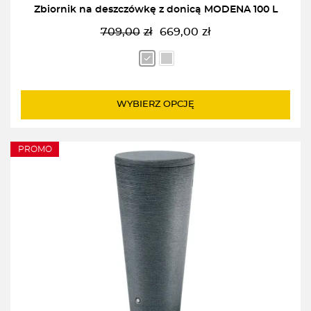
Zbiornik na deszczówkę z donicą MODENA 100 L
709,00
zł
669,00
zł
Pierwotna
Aktualna
cena
cena
wynosiła:
wynosi:
709,00zł.
669,00zł.
WYBIERZ OPCJĘ
PROMO