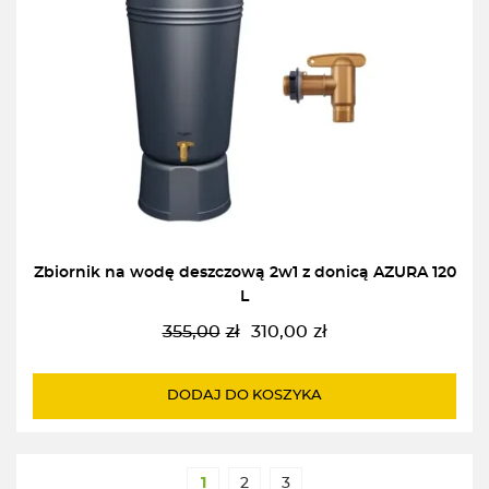
Zbiornik na wodę deszczową 2w1 z donicą AZURA 120
L
355,00
zł
310,00
zł
Pierwotna
Aktualna
cena
cena
wynosiła:
wynosi:
DODAJ DO KOSZYKA
355,00zł.
310,00zł.
1
2
3