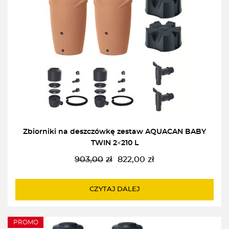
Zbiorniki na deszczówkę zestaw AQUACAN BABY
TWIN 2×210 L
903,00
zł
822,00
zł
Pierwotna
Aktualna
cena
cena
wynosiła:
wynosi:
CZYTAJ DALEJ
903,00zł.
822,00zł.
PROMO