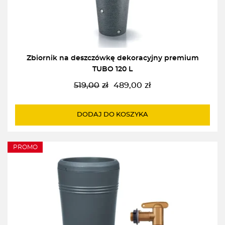
Zbiornik na deszczówkę dekoracyjny premium
TUBO 120 L
519,00
zł
489,00
zł
Pierwotna
Aktualna
cena
cena
wynosiła:
wynosi:
DODAJ DO KOSZYKA
519,00zł.
489,00zł.
PROMO