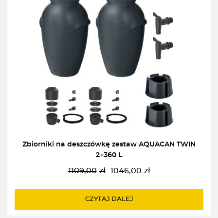
Zbiorniki na deszczówkę zestaw AQUACAN TWIN
2×360 L
1109,00
zł
1046,00
zł
Pierwotna
Aktualna
cena
cena
wynosiła:
wynosi:
CZYTAJ DALEJ
1109,00zł.
1046,00zł.