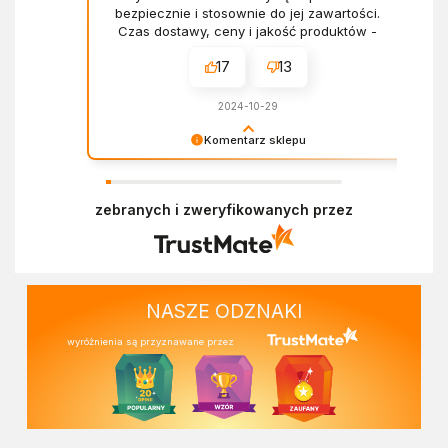
bezpiecznie i stosownie do jej zawartości.
Czas dostawy, ceny i jakość produktów -
wszystko bez zarzutów.
17
13
2024-10-29
Komentarz sklepu
Dziękujemy za miłe słowa! Doceniamy czas
poświęcony na podzielenie się z nami Twoim
zebranych i zweryfikowanych przez
doświadczeniem. Z pozdrowieniami, Zespół
Ekofabryki
NASZE ODZNAKI
wyróżnienia są przyznawane przez