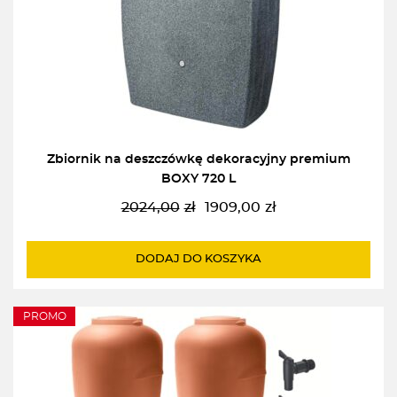
Zbiornik na deszczówkę dekoracyjny premium
BOXY 720 L
2024,00
zł
1909,00
zł
Pierwotna
Aktualna
cena
cena
wynosiła:
wynosi:
DODAJ DO KOSZYKA
2024,00zł.
1909,00zł.
PROMO