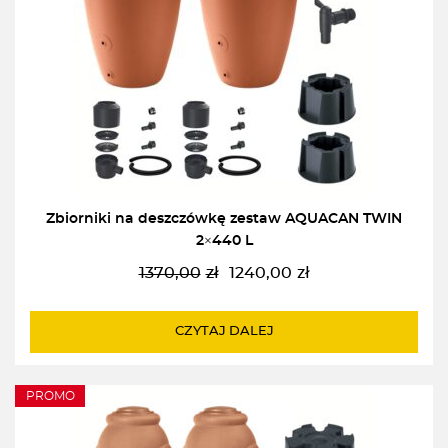
Zbiorniki na deszczówkę zestaw AQUACAN TWIN
2×440 L
1370,00
zł
1240,00
zł
Pierwotna
Aktualna
cena
cena
wynosiła:
wynosi:
CZYTAJ DALEJ
1370,00zł.
1240,00zł.
PROMO