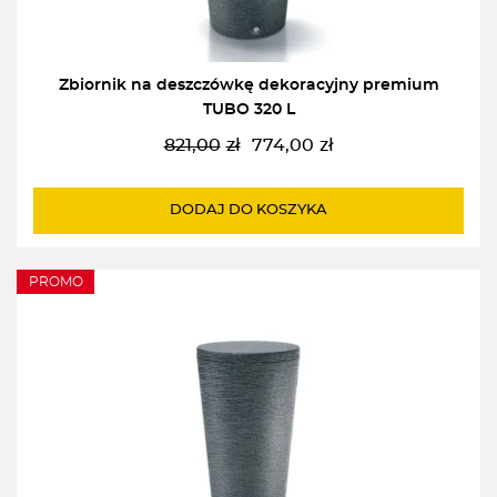
Zbiornik na deszczówkę dekoracyjny premium
TUBO 320 L
821,00
zł
774,00
zł
Pierwotna
Aktualna
cena
cena
wynosiła:
wynosi:
DODAJ DO KOSZYKA
821,00zł.
774,00zł.
PROMO