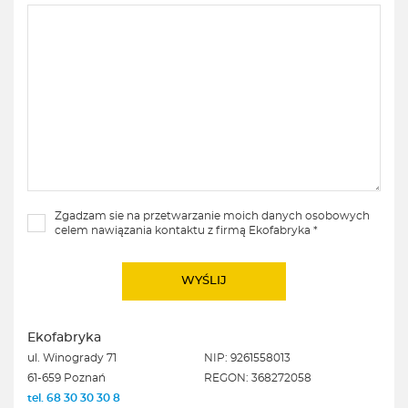
Zgadzam sie na przetwarzanie moich danych osobowych
celem nawiązania kontaktu z firmą Ekofabryka *
Ekofabryka
ul. Winogrady 71
NIP: 9261558013
61-659 Poznań
REGON: 368272058
tel. 68 30 30 30 8