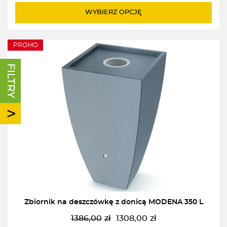
WYBIERZ OPCJĘ
PROMO
Zbiornik na deszczówkę z donicą MODENA 350 L
1386,00
zł
1308,00
zł
Pierwotna
Aktualna