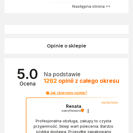
Następna strona >>
Opinie o sklepie
5.0
Na podstawie
1262
opinii
z całego okresu
Ocena
Jak zbieramy opinie?
wyróżniona
Renata
zweryfikowano
Profesjonalna obsługa, zakupy to czysta
przyjemność. Sklep wart polecenia. Bardzo
szybka dostawa. Przesyłkę zapakowano