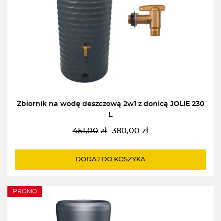
Zbiornik na wodę deszczową 2w1 z donicą JOLIE 230
L
451,00
zł
380,00
zł
Pierwotna
Aktualna
cena
cena
wynosiła:
wynosi:
DODAJ DO KOSZYKA
451,00zł.
380,00zł.
PROMO