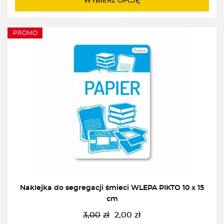
WYBIERZ OPCJĘ
2,00zł
PROMO
Naklejka do segregacji śmieci WLEPA PIKTO 10 x 15
cm
3,00
zł
2,00
zł
Pierwotna
Aktualna