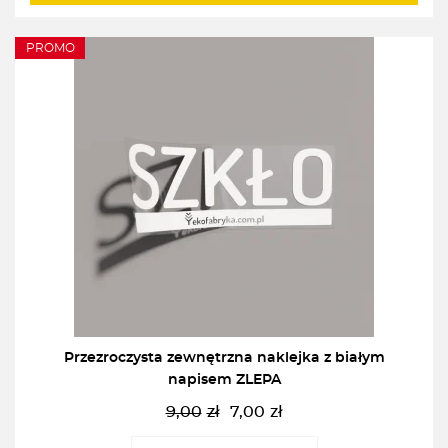
PROMO
Przezroczysta zewnętrzna naklejka z białym
napisem ZLEPA
9,00
zł
7,00
zł
Pierwotna
Aktualna
cena
cena