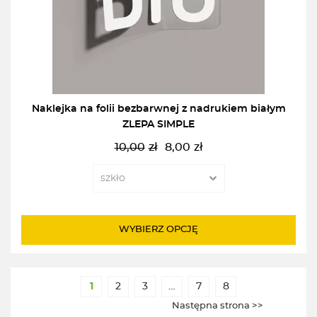
Naklejka na folii bezbarwnej z nadrukiem białym
ZLEPA SIMPLE
10,00
zł
8,00
zł
Pierwotna
Aktualna
cena
cena
wynosiła:
wynosi:
10,00zł.
8,00zł.
WYBIERZ OPCJĘ
1
2
3
…
7
8
Następna strona >>