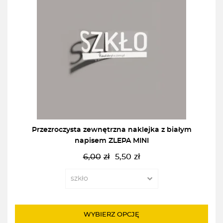
Przezroczysta zewnętrzna naklejka z białym
napisem ZLEPA MINI
6,00
zł
5,50
zł
Pierwotna
Aktualna
cena
cena
wynosiła:
wynosi:
6,00zł.
5,50zł.
WYBIERZ OPCJĘ