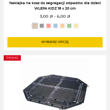
Naklejka na kosz do segregacji odpadów dla dzieci
WLEPA KIDZ 18 x 20 cm
3,00
zł
6,00
zł
–
Zakres
cen:
od
3,00zł
do
WYBIERZ OPCJĘ
6,00zł
PROMO