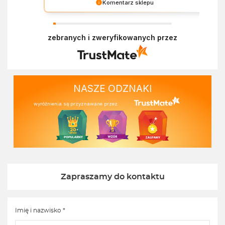
Komentarz sklepu
Dziękujemy za miłe słowa! Doceniamy czas
poświęcony na podzielenie się z nami Twoim
zebranych i zweryfikowanych przez
doświadczeniem. Z pozdrowieniami, Zespół
Ekofabryki
NASZE ODZNAKI
wyróżnienia są przyznawane przez
Zapraszamy do kontaktu
Imię i nazwisko *