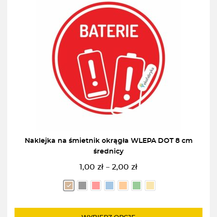
Naklejka na śmietnik okrągła WLEPA DOT 8 cm
średnicy
1,00
zł
2,00
zł
–
Zakres
cen:
od
1,00zł
do