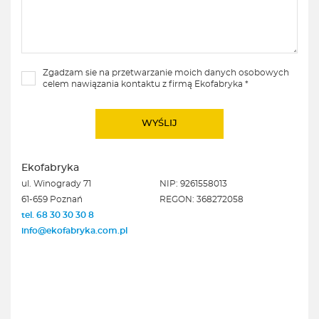
Zgadzam sie na przetwarzanie moich danych osobowych
celem nawiązania kontaktu z firmą Ekofabryka *
Ekofabryka
ul. Winogrady 71
NIP: 9261558013
61-659 Poznań
REGON: 368272058
tel. 68 30 30 30 8
info@ekofabryka.com.pl