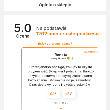
Opinie o sklepie
5.0
Na podstawie
1262
opinii
z całego okresu
Ocena
Jak zbieramy opinie?
wyróżniona
Renata
zweryfikowano
Profesjonalna obsługa, zakupy to czysta
przyjemność. Sklep wart polecenia. Bardzo
szybka dostawa. Przesyłkę zapakowano
bezpiecznie i stosownie do jej zawartości.
Czas dostawy, ceny i jakość produktów -
wszystko bez zarzutów.
17
13
2024-10-29