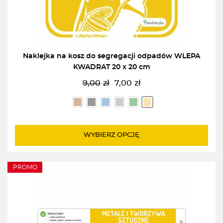
Naklejka na kosz do segregacji odpadów WLEPA
KWADRAT 20 x 20 cm
9,00
zł
7,00
zł
Pierwotna
Aktualna
cena
cena
wynosiła:
wynosi:
9,00zł.
7,00zł.
WYBIERZ OPCJĘ
PROMO