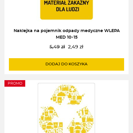
Naklejka na pojemnik odpady medyczne WLEPA
MED 10×15
5,49
zł
2,49
zł
Pierwotna
Aktualna
cena
cena
wynosiła:
wynosi:
DODAJ DO KOSZYKA
5,49zł.
2,49zł.
PROMO