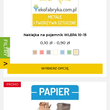
Naklejka na pojemnik WLEPA 10×15
0,10
zł
0,90
zł
–
Zakres
cen:
od
0,10zł
do
WYBIERZ OPCJĘ
0,90zł
PROMO