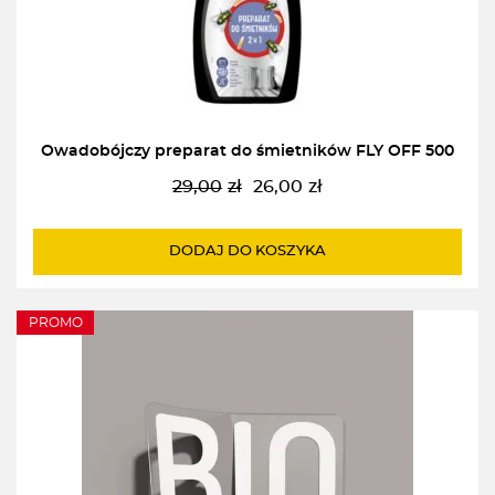
Owadobójczy preparat do śmietników FLY OFF 500
29,00
zł
26,00
zł
Pierwotna
Aktualna
cena
cena
wynosiła:
wynosi:
DODAJ DO KOSZYKA
29,00zł.
26,00zł.
PROMO