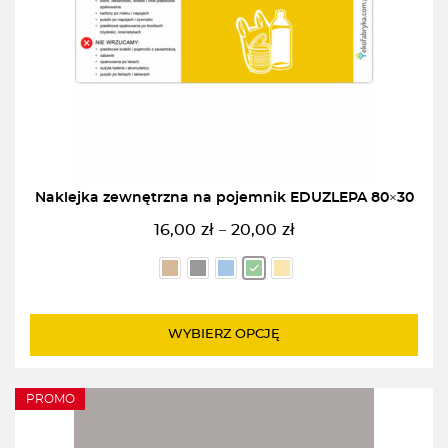
Naklejka zewnętrzna na pojemnik EDUZLEPA 80×30
16,00
zł
20,00
zł
–
Zakres
cen:
od
16,00zł
do
WYBIERZ OPCJĘ
20,00zł
PROMO