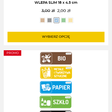
WLEPA SLIM 18 x 4.5 cm
3,00
zł
2,00
zł
Pierwotna
Aktualna
cena
cena
wynosiła:
wynosi:
3,00zł.
2,00zł.
WYBIERZ OPCJĘ
PROMO