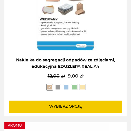
Naklejka do segregacji odpadów ze zdjęciami,
edukacyjna EDUZLEPA REAL A4
12,00
zł
9,00
zł
Pierwotna
Aktualna
cena
cena
wynosiła:
wynosi:
12,00zł.
9,00zł.
WYBIERZ OPCJĘ
PROMO