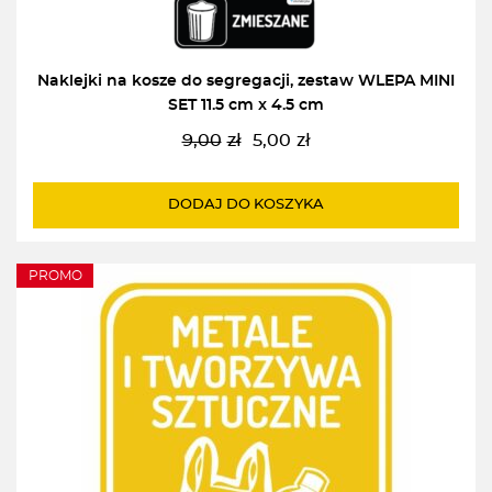
Naklejki na kosze do segregacji, zestaw WLEPA MINI
SET 11.5 cm x 4.5 cm
9,00
zł
5,00
zł
Pierwotna
Aktualna
cena
cena
wynosiła:
wynosi:
DODAJ DO KOSZYKA
9,00zł.
5,00zł.
PROMO