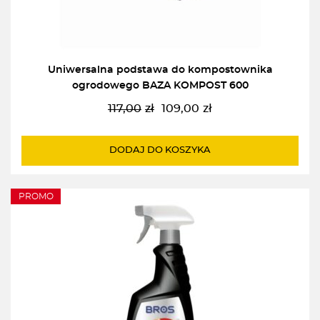
Uniwersalna podstawa do kompostownika
ogrodowego BAZA KOMPOST 600
117,00
zł
109,00
zł
Pierwotna
Aktualna
cena
cena
wynosiła:
wynosi:
DODAJ DO KOSZYKA
117,00zł.
109,00zł.
PROMO