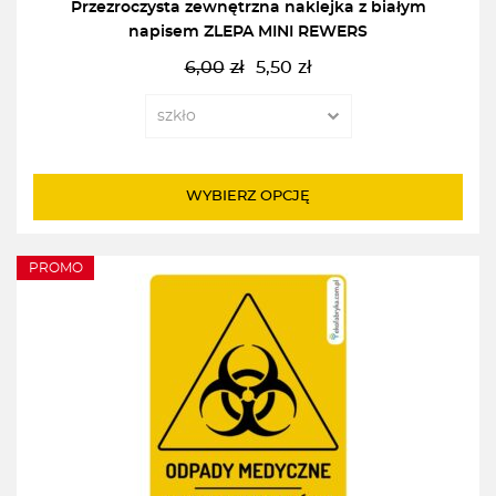
Przezroczysta zewnętrzna naklejka z białym
napisem ZLEPA MINI REWERS
6,00
zł
5,50
zł
Pierwotna
Aktualna
cena
cena
wynosiła:
wynosi:
6,00zł.
5,50zł.
WYBIERZ OPCJĘ
PROMO