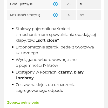
i
Cena 1 przesyłki
25
zł
i
Max. ilość/1 przesyłkę
4
szt.
Stalowy pojemnik na śmieci
z mechanizmem spowalniania opadającej
klapy, tzw.
„soft close”
Ergonomicznie szeroki pedał z tworzywa
sztucznego
Wyciągane wiadro wewnętrzne
o pojemności 17 litrów
Dostępny w kolorach:
czarny, biały
i srebrny
Zestaw naklejek do oznaczenia
segregowanego odpadu
Zobacz pełny opis