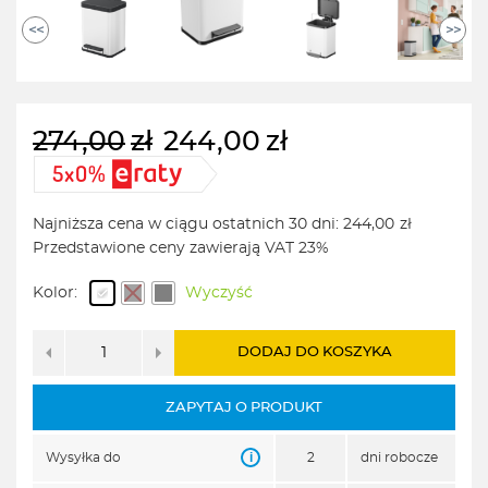
<<
>>
274,00
zł
244,00
zł
Pierwotna
Aktualna
cena
cena
wynosiła:
wynosi:
Najniższa cena w ciągu ostatnich 30 dni:
244,00
zł
274,00zł.
244,00zł.
Przedstawione ceny zawierają VAT 23%
Kolor:
Wyczyść
DODAJ DO KOSZYKA
ZAPYTAJ O PRODUKT
i
Wysyłka do
2
dni robocze