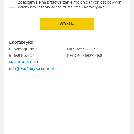
Zgadzam sie na przetwarzanie moich danych osobowych
celem nawiązania kontaktu z firmą Ekofabryka *
Ekofabryka
ul. Winogrady 71
NIP: 9261558013
61-659 Poznań
REGON: 368272058
tel. 68 30 30 30 8
info@ekofabryka.com.pl