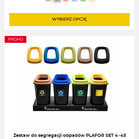
od
79,00zł
do
WYBIERZ OPCJĘ
89,00zł
PROMO
Zestaw do segregacji odpadów PLAFOR SET 4×45