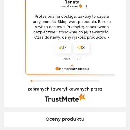
Renata
zweryfikowano
Profesjonalna obsługa, zakupy to czysta
przyjemność. Sklep wart polecenia. Bardzo
szybka dostawa. Przesyłkę zapakowano
bezpiecznie i stosownie do jej zawartości.
Czas dostawy, ceny i jakość produktów -
wszystko bez zarzutów.
17
13
2024-10-29
Komentarz sklepu
Dziękujemy za miłe słowa! Doceniamy czas
poświęcony na podzielenie się z nami Twoim
zebranych i zweryfikowanych przez
doświadczeniem. Z pozdrowieniami, Zespół
Ekofabryki
Oceny produktu