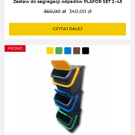
Zestaw do segregacji odpadów PLAFOR SET 2×45
360,00
zł
340,00
zł
Pierwotna
Aktualna
cena
cena
wynosiła:
wynosi:
CZYTAJ DALEJ
360,00zł.
340,00zł.
PROMO