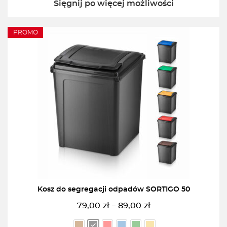
Sięgnij po więcej możliwości
PROMO
Kosz do segregacji odpadów SORTIGO 50
79,00
zł
89,00
zł
–
Zakres
cen: