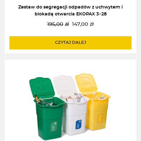
Zestaw do segregacji odpadów z uchwytem i
blokadą otwarcia EKOPAX 3×28
195,00
zł
147,00
zł
Pierwotna
Aktualna
cena
cena
wynosiła:
wynosi:
CZYTAJ DALEJ
195,00zł.
147,00zł.