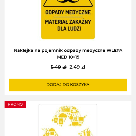
Naklejka na pojemnik odpady medyczne WLEPA
MED 10×15
5,49
zł
2,49
zł
Pierwotna
Aktualna
cena
cena
wynosiła:
wynosi:
DODAJ DO KOSZYKA
5,49zł.
2,49zł.
PROMO