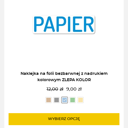
Naklejka na folii bezbarwnej z nadrukiem
kolorowym ZLEPA KOLOR
12,00
zł
9,00
zł
Pierwotna
Aktualna
cena
cena
wynosiła:
wynosi:
12,00zł.
9,00zł.
WYBIERZ OPCJĘ