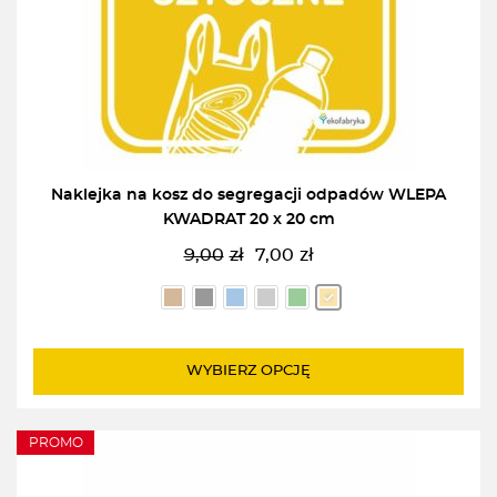
Naklejka na kosz do segregacji odpadów WLEPA
KWADRAT 20 x 20 cm
9,00
zł
7,00
zł
Pierwotna
Aktualna
cena
cena
wynosiła:
wynosi:
9,00zł.
7,00zł.
WYBIERZ OPCJĘ
PROMO