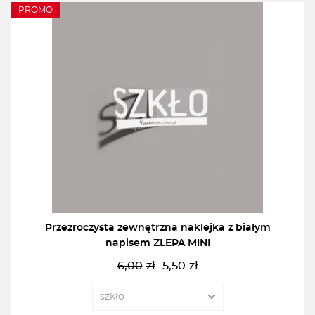
PROMO
Przezroczysta zewnętrzna naklejka z białym
napisem ZLEPA MINI
6,00
zł
5,50
zł
Pierwotna
Aktualna
cena
cena
wynosiła:
wynosi: