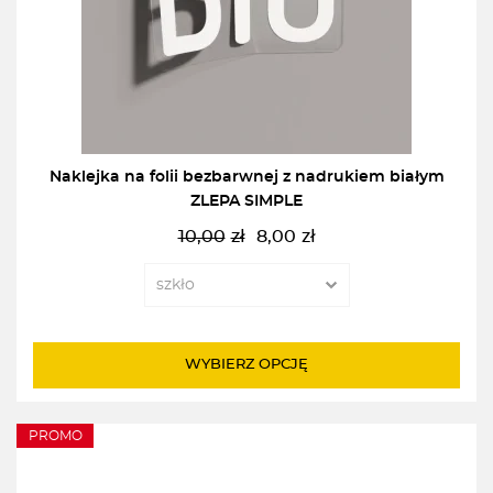
Naklejka na folii bezbarwnej z nadrukiem białym
ZLEPA SIMPLE
10,00
zł
8,00
zł
Pierwotna
Aktualna
cena
cena
wynosiła:
wynosi:
10,00zł.
8,00zł.
WYBIERZ OPCJĘ
PROMO