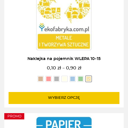
Naklejka na pojemnik WLEPA 10×15
0,10
zł
0,90
zł
–
Zakres
cen:
od
0,10zł
do
WYBIERZ OPCJĘ
0,90zł
PROMO