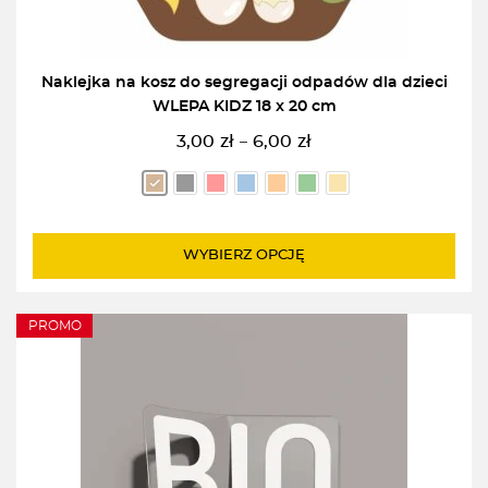
Naklejka na kosz do segregacji odpadów dla dzieci
WLEPA KIDZ 18 x 20 cm
3,00
zł
6,00
zł
–
Zakres
cen:
od
3,00zł
do
WYBIERZ OPCJĘ
6,00zł
PROMO