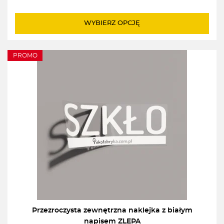
6,00zł.
5,50zł.
WYBIERZ OPCJĘ
PROMO
Przezroczysta zewnętrzna naklejka z białym
napisem ZLEPA