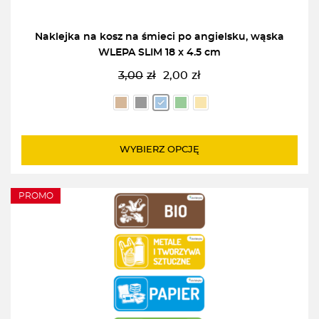
Naklejka na kosz na śmieci po angielsku, wąska
WLEPA SLIM 18 x 4.5 cm
3,00
zł
2,00
zł
Pierwotna
Aktualna
cena
cena
wynosiła:
wynosi:
3,00zł.
2,00zł.
WYBIERZ OPCJĘ
PROMO