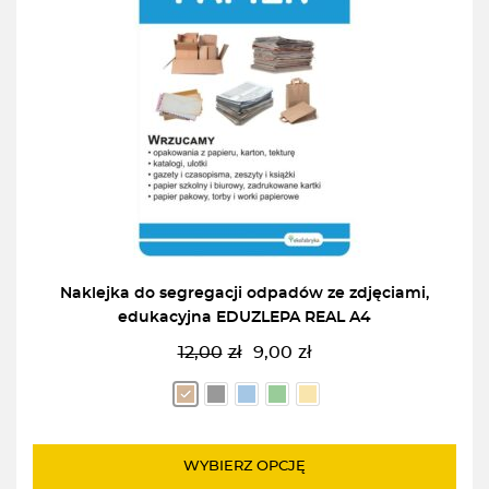
Naklejka do segregacji odpadów ze zdjęciami,
edukacyjna EDUZLEPA REAL A4
12,00
zł
9,00
zł
Pierwotna
Aktualna
cena
cena
wynosiła:
wynosi:
12,00zł.
9,00zł.
WYBIERZ OPCJĘ