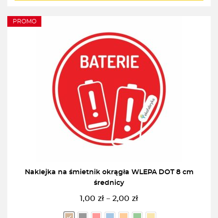
PROMO
Naklejka na śmietnik okrągła WLEPA DOT 8 cm
średnicy
1,00
zł
2,00
zł
–
Zakres
cen: