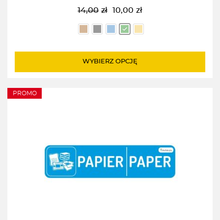
14,00
zł
10,00
zł
Pierwotna
Aktualna
cena
cena
wynosiła:
wynosi:
14,00zł.
10,00zł.
WYBIERZ OPCJĘ
PROMO