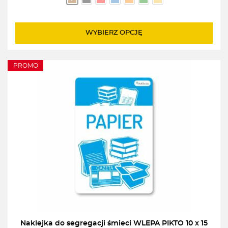
od
1,00zł
do
WYBIERZ OPCJĘ
2,00zł
PROMO
Naklejka do segregacji śmieci WLEPA PIKTO 10 x 15