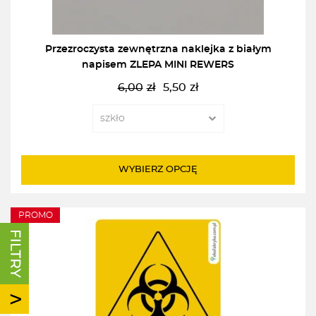
Przezroczysta zewnętrzna naklejka z białym
napisem ZLEPA MINI REWERS
6,00
zł
5,50
zł
Pierwotna
Aktualna
cena
cena
wynosiła:
wynosi:
6,00zł.
5,50zł.
WYBIERZ OPCJĘ
PROMO