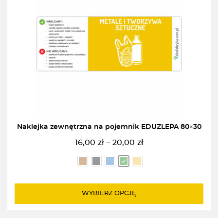
Naklejka zewnętrzna na pojemnik EDUZLEPA 80×30
16,00
zł
20,00
zł
–
Zakres
cen:
od
16,00zł
do
WYBIERZ OPCJĘ
20,00zł