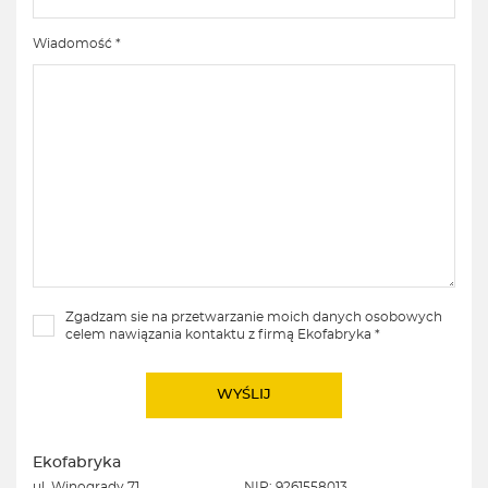
Wiadomość *
Zgadzam sie na przetwarzanie moich danych osobowych
celem nawiązania kontaktu z firmą Ekofabryka *
Ekofabryka
ul. Winogrady 71
NIP: 9261558013