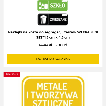
Naklejki na kosze do segregacji, zestaw WLEPA MINI
SET 11.5 cm x 4.5 cm
9,00
zł
5,00
zł
Pierwotna
Aktualna
cena
cena
wynosiła:
wynosi:
DODAJ DO KOSZYKA
9,00zł.
5,00zł.
PROMO