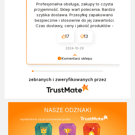
Profesjonalna obsługa, zakupy to czysta
przyjemność. Sklep wart polecenia. Bardzo
szybka dostawa. Przesyłkę zapakowano
bezpiecznie i stosownie do jej zawartości.
Czas dostawy, ceny i jakość produktów -
wszystko bez zarzutów.
17
13
2024-10-29
Komentarz sklepu
Dziękujemy za miłe słowa! Doceniamy czas
poświęcony na podzielenie się z nami Twoim
zebranych i zweryfikowanych przez
doświadczeniem. Z pozdrowieniami, Zespół
Ekofabryki
NASZE ODZNAKI
wyróżnienia są przyznawane przez