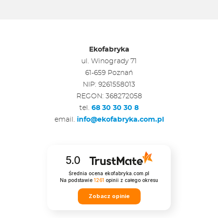
Ekofabryka
ul. Winogrady 71
61-659 Poznań
NIP: 9261558013
REGON: 368272058
tel.
68 30 30 30 8
email.
info@ekofabryka.com.pl
5.0
Średnia ocena ekofabryka.com.pl
Na podstawie
1261
opinii
z całego okresu
Zobacz opinie