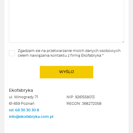
Zgadzam sie na przetwarzanie moich danych osobowych
celem nawiązania kontaktu z firmą Ekofabryka *
Ekofabryka
ul. Winogrady 71
NIP: 9261558013
61-659 Poznań
REGON: 368272058
tel. 68 30 30 30 8
info@ekofabryka.com.pl