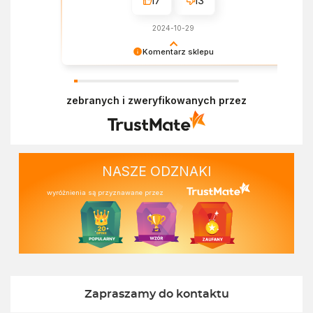
17
13
2024-10-29
Komentarz sklepu
Dziękujemy za miłe słowa! Doceniamy czas
poświęcony na podzielenie się z nami Twoim
zebranych i zweryfikowanych przez
doświadczeniem. Z pozdrowieniami, Zespół
Ekofabryki
NASZE ODZNAKI
wyróżnienia są przyznawane przez
Zapraszamy do kontaktu