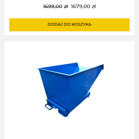
1699,00
zł
1679,00
zł
Pierwotna
Aktualna
cena
cena
wynosiła:
wynosi:
DODAJ DO KOSZYKA
1699,00zł.
1679,00zł.