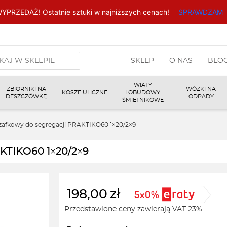
YPRZEDAŻ! Ostatnie sztuki w najniższych cenach!
SPRAWDZAM
arka
SKLEP
O NAS
BLO
w
WIATY
ZBIORNIKI NA
WÓZKI NA
KOSZE ULICZNE
I OBUDOWY
DESZCZÓWKĘ
ODPADY
ŚMIETNIKOWE
zafkowy do segregacji PRAKTIKO60 1×20/2×9
AKTIKO60 1×20/2×9
198,00
zł
Przedstawione ceny zawierają VAT 23%