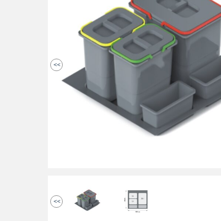
<<
<<