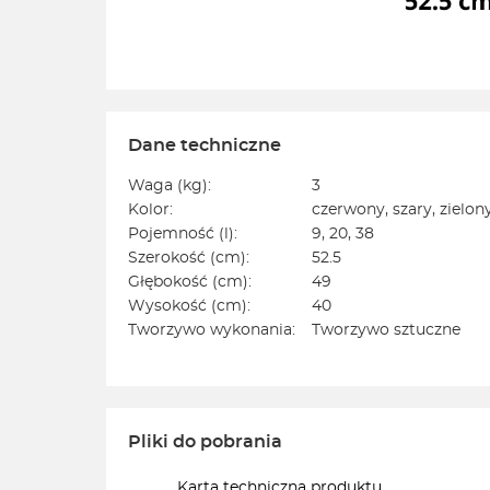
Dane techniczne
Waga (kg):
3
Kolor:
czerwony, szary, zielony
Pojemność (l):
9, 20, 38
Szerokość (cm):
52.5
Głębokość (cm):
49
Wysokość (cm):
40
Tworzywo wykonania:
Tworzywo sztuczne
Pliki do pobrania
Karta techniczna produktu