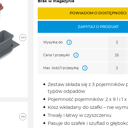
Brak w magazynie
POWIADOM O DOSTĘPNOŚCI
ZAPYTAJ O PRODUKT
>>
i
Wysyłka do
2
i
Cena 1 przesyłki
25
i
Max. ilość/1 przesyłkę
2
Zestaw składa się z 3 pojemników
typów odpadów
Pojemność pojemników: 2 x 9 l i 1 x 
Kosz wkładany do szafki – nie wy
Trwały i łatwy w czyszczeniu
>>
Pasuje do szafek i szuflad o głębo