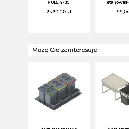
FULL 4×35
stanowisk
2480,00
zł
99,0
DODAJ DO KOSZYKA
DODAJ DO 
Może Cię zainteresuje