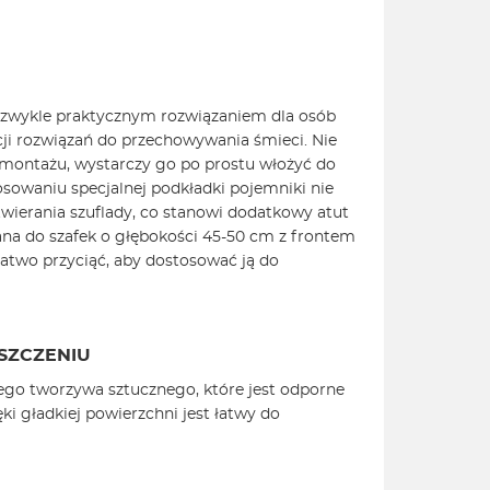
ezwykle praktycznym rozwiązaniem dla osób
cji rozwiązań do przechowywania śmieci. Nie
ntażu, wystarczy go po prostu włożyć do
stosowaniu specjalnej podkładki pojemniki nie
wierania szuflady, co stanowi dodatkowy atut
ana do szafek o głębokości 45-50 cm z frontem
łatwo przyciąć, aby dostosować ją do
SZCZENIU
ego tworzywa sztucznego, które jest odporne
ęki gładkiej powierzchni jest łatwy do