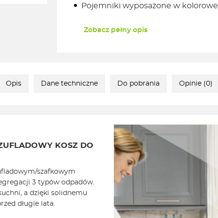
Pojemniki wyposażone w kolorow
Zobacz pełny opis
Opis
Dane techniczne
Do pobrania
Opinie (0)
/SZUFLADOWY KOSZ DO
szufladowym/szafkowym
gregacji 3 typów odpadów.
uchni, a dzięki solidnemu
rzed długie lata.