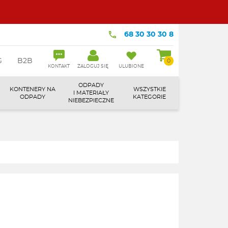
68 30 30 30 8
G
B2B
0
KONTAKT
ZALOGUJ SIĘ
ULUBIONE
ODPADY
KONTENERY NA
WSZYSTKIE
I MATERIAŁY
ODPADY
KATEGORIE
NIEBEZPIECZNE