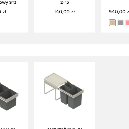
owy ST3
2×15
0
zł
140,00
zł
940,00
z
KOSZYKA
CZYTAJ DALEJ
WYBIE