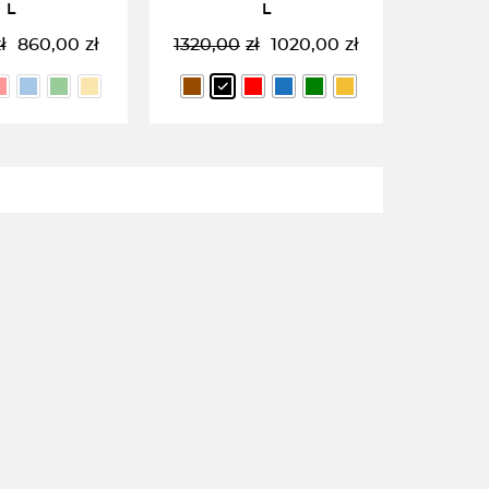
L
L
ł
860,00
zł
1320,00
zł
1020,00
zł
Pierwotna
Aktualna
Pierwotna
Aktualna
cena
cena
cena
cena
wynosiła:
wynosi:
wynosiła:
wynosi:
940,00zł.
860,00zł.
1320,00zł.
1020,00zł.
RZ OPCJĘ
WYBIERZ OPCJĘ