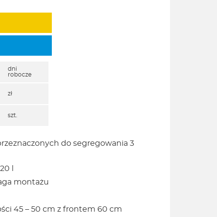
dni
robocze
zł
szt.
 przeznaczonych do segregowania 3
20 l
maga montażu
kości 45 – 50 cm z frontem 60 cm