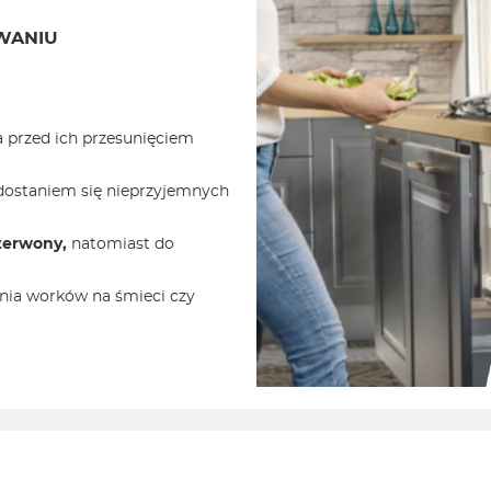
WANIU
a przed ich przesunięciem
dostaniem się nieprzyjemnych
zerwony,
natomiast do
nia worków na śmieci czy