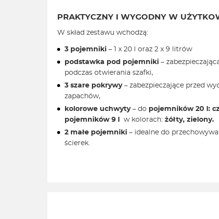
PRAKTYCZNY I WYGODNY W UŻYTKO
W skład zestawu wchodzą:
3 pojemniki
– 1 x 20 l oraz 2 x 9 litrów
podstawka pod pojemniki
– zabezpieczając
podczas otwierania szafki,
3 szare pokrywy
– zabezpieczające przed wy
zapachów,
kolorowe uchwyty
– do
pojemników
20 l:
c
pojemników
9 l
w kolorach:
żółty, zielony.
2 małe pojemniki
– idealne do przechowywa
ścierek.