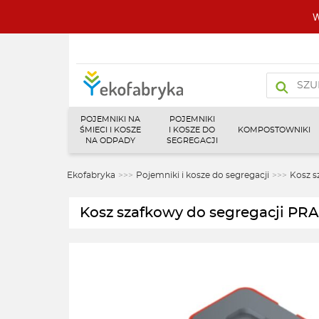
W
Wyszukiw
produktó
POJEMNIKI NA
POJEMNIKI
ŚMIECI I KOSZE
I KOSZE DO
KOMPOSTOWNIKI
NA ODPADY
SEGREGACJI
Ekofabryka
>>>
Pojemniki i kosze do segregacji
>>>
Kosz s
Kosz szafkowy do segregacji PR