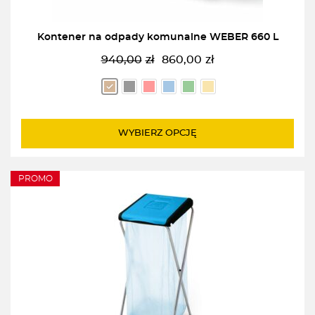
Kontener na odpady komunalne WEBER 660 L
940,00
zł
860,00
zł
Pierwotna
Aktualna
cena
cena
wynosiła:
wynosi:
940,00zł.
860,00zł.
WYBIERZ OPCJĘ
PROMO