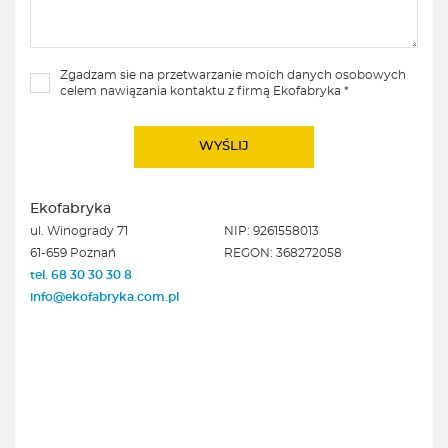
Zgadzam sie na przetwarzanie moich danych osobowych
celem nawiązania kontaktu z firmą Ekofabryka *
Ekofabryka
ul. Winogrady 71
NIP: 9261558013
61-659 Poznań
REGON: 368272058
tel. 68 30 30 30 8
info@ekofabryka.com.pl