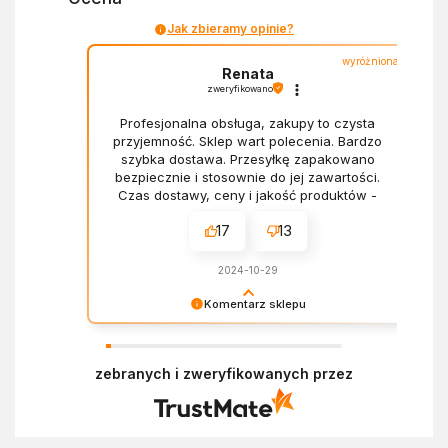
Jak zbieramy opinie?
wyróżniona
Renata
zweryfikowano
Profesjonalna obsługa, zakupy to czysta
przyjemność. Sklep wart polecenia. Bardzo
szybka dostawa. Przesyłkę zapakowano
bezpiecznie i stosownie do jej zawartości.
Czas dostawy, ceny i jakość produktów -
wszystko bez zarzutów.
17
13
2024-10-29
Komentarz sklepu
Dziękujemy za miłe słowa! Doceniamy czas
poświęcony na podzielenie się z nami Twoim
zebranych i zweryfikowanych przez
doświadczeniem. Z pozdrowieniami, Zespół
Ekofabryki