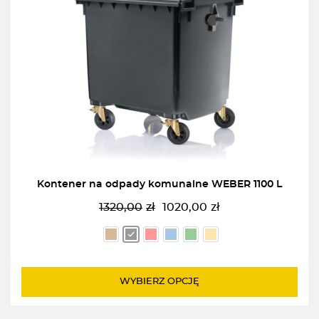
Kontener na odpady komunalne WEBER 1100 L
1320,00
zł
1020,00
zł
Pierwotna
Aktualna
cena
cena
wynosiła:
wynosi:
1320,00zł.
1020,00zł.
WYBIERZ OPCJĘ