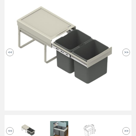
<<
>>
<<
>>