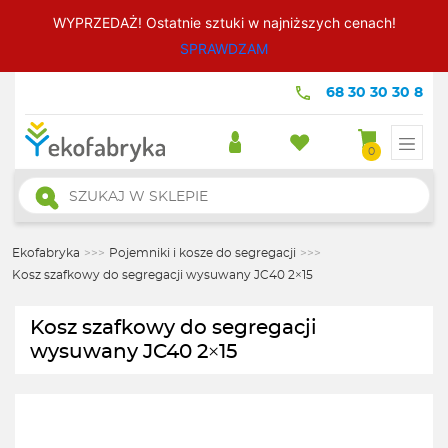
WYPRZEDAŻ! Ostatnie sztuki w najniższych cenach!
SPRAWDZAM
68 30 30 30 8
0
Wyszukiwarka
produktów
Ekofabryka
>>>
Pojemniki i kosze do segregacji
>>>
Kosz szafkowy do segregacji wysuwany JC40 2×15
Kosz szafkowy do segregacji
wysuwany JC40 2×15