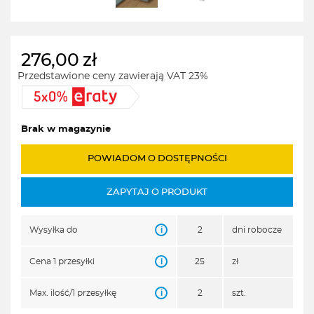
276,00
zł
Przedstawione ceny zawierają VAT 23%
Brak w magazynie
POWIADOM O DOSTĘPNOŚCI
ZAPYTAJ O PRODUKT
i
Wysyłka do
2
dni robocze
i
Cena 1 przesyłki
25
zł
i
Max. ilość/1 przesyłkę
2
szt.