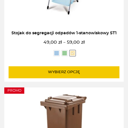
Stojak do segregacji odpadów 1-stanowiskowy ST1
49,00
zł
59,00
zł
–
Zakres
cen:
od
49,00zł
do
WYBIERZ OPCJĘ
59,00zł
PROMO