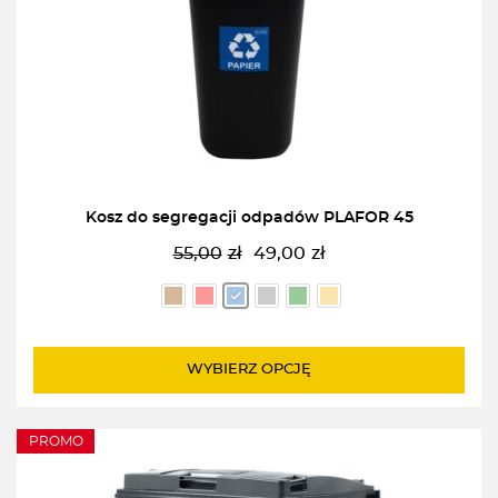
Kosz do segregacji odpadów PLAFOR 45
55,00
zł
49,00
zł
Pierwotna
Aktualna
cena
cena
wynosiła:
wynosi:
55,00zł.
49,00zł.
WYBIERZ OPCJĘ
PROMO