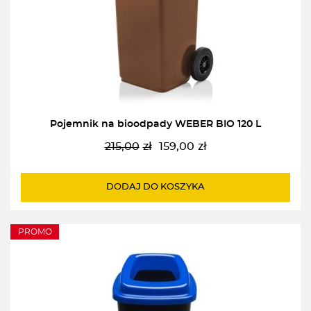
Pojemnik na bioodpady WEBER BIO 120 L
215,00
zł
159,00
zł
Pierwotna
Aktualna
cena
cena
wynosiła:
wynosi:
DODAJ DO KOSZYKA
215,00zł.
159,00zł.
PROMO