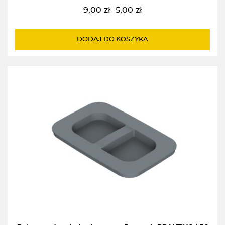
9,00
zł
5,00
zł
Pierwotna
Aktualna
cena
cena
wynosiła:
wynosi:
DODAJ DO KOSZYKA
9,00zł.
5,00zł.