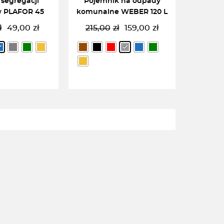
 segregacji
Pojemnik na odpady
 PLAFOR 45
komunalne WEBER 120 L
ł
49,00
zł
215,00
zł
159,00
zł
Pierwotna
Aktualna
Pierwotna
Aktualna
cena
cena
cena
cena
wynosiła:
wynosi:
wynosiła:
wynosi:
55,00zł.
49,00zł.
215,00zł.
159,00zł.
RZ OPCJĘ
WYBIERZ OPCJĘ