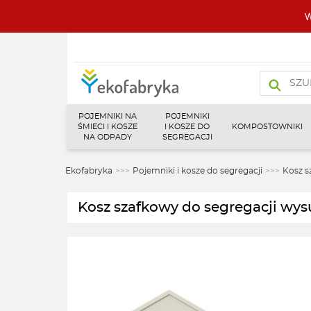
W
Wyszukiw
produktó
POJEMNIKI NA
POJEMNIKI
ŚMIECI I KOSZE
I KOSZE DO
KOMPOSTOWNIKI
NA ODPADY
SEGREGACJI
Ekofabryka
>>>
Pojemniki i kosze do segregacji
>>>
Kosz s
Kosz szafkowy do segregacji wy