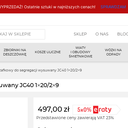
YPRZEDAŻ! Ostatnie sztuki w najniższych cenach!
SPRAWDZAM
arka
SKLEP
O NAS
BLO
w
WIATY
ZBIORNIKI NA
WÓZKI NA
KOSZE ULICZNE
I OBUDOWY
DESZCZÓWKĘ
ODPADY
ŚMIETNIKOWE
zafkowy do segregacji wysuwany JC40 1×20/2×9
suwany JC40 1×20/2×9
497,00
zł
Przedstawione ceny zawierają VAT 23%