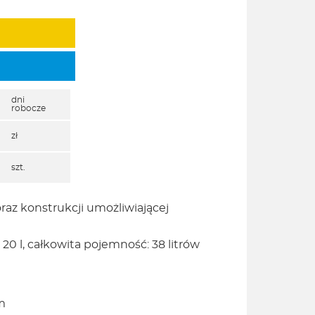
dni
robocze
zł
szt.
raz konstrukcji umożliwiającej
 20 l, całkowita pojemność: 38 litrów
m