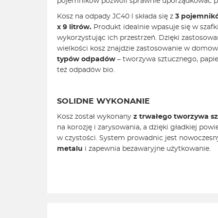
pojemników pozwoli sprawnie uporządkować pr
Kosz na odpady JC40 l składa się z
3 pojemnikó
x 9 litrów.
Produkt idealnie wpasuje się w szaf
wykorzystując ich przestrzeń. Dzięki zastosow
wielkości kosz znajdzie zastosowanie w domow
typów odpadów
– tworzywa sztucznego, papi
też odpadów bio.
SOLIDNE WYKONANIE
Kosz został wykonany
z trwałego tworzywa s
na korozję i zarysowania, a dzięki gładkiej pow
w czystości. System prowadnic jest nowoczes
metalu
i zapewnia bezawaryjne użytkowanie.