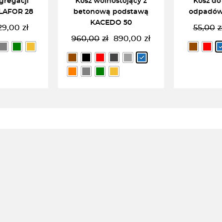
gregacji
Kosz wolnostojący z
Kosz do
LAFOR 28
betonową podstawą
odpadów
KACEDO 50
29,00
zł
55,00
z
ierwotna
ktualna
960,00
zł
890,00
zł
ena
ena
Pierwotna
Aktualna
ynosiła:
ynosi:
cena
cena
5,00zł.
9,00zł.
wynosiła:
wynosi:
960,00zł.
890,00zł.
 OPCJĘ
WYBIERZ OPCJĘ
WYBIE