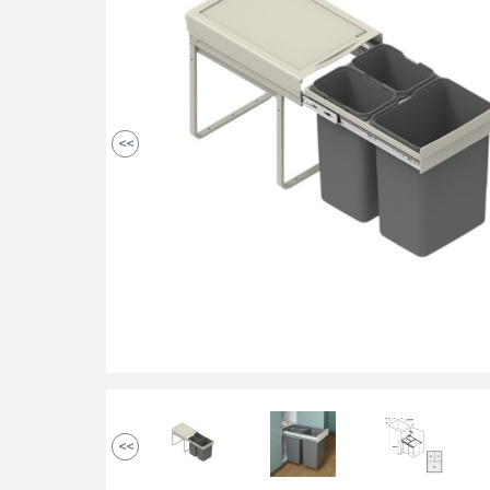
<<
<<