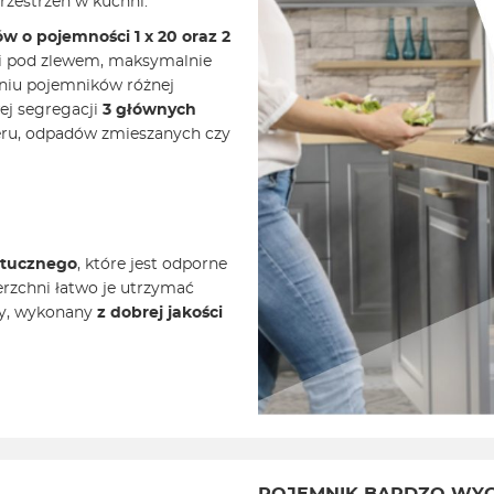
zestrzeń w kuchni.
w o pojemności 1 x 20 oraz 2
ki pod zlewem, maksymalnie
aniu pojemników różnej
ej segregacji
3 głównych
eru, odpadów zmieszanych czy
ztucznego
, które jest odporne
ierzchni łatwo je utrzymać
ny, wykonany
z dobrej jakości