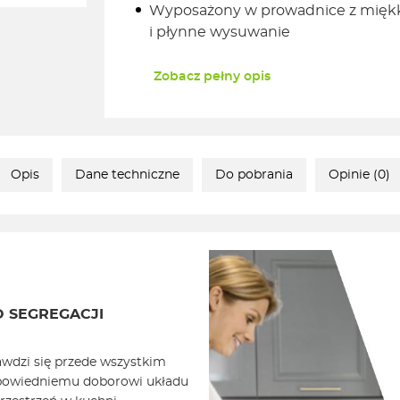
Wyposażony w prowadnice z miękki
i płynne wysuwanie
Zobacz pełny opis
Opis
Dane techniczne
Do pobrania
Opinie (0)
O SEGREGACJI
wdzi się przede wszystkim
odpowiedniemu doborowi układu