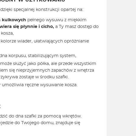
GODNY W UŻYTKOWANIU
dzięki specjalnej konstrukcji opartej na:
 kulkowych
pełnego wysuwu z miękkim
wiera się płynnie i cicho,
a Ty masz dostęp do
 kosza,
kolorze wiader, ułatwiających opróżnianie
a korpusu, stabilizującym system,
 może służyć jako półka, ale przede wszystkim
iem się nieprzyjemnych zapachów z wnętrza
zykrywa zostaje w środku szafki.
y umożliwia ręczne wysuwanie kosza.
Ż
dzić do dna szafki za pomocą wkrętów.
yjedzie do Twojego domu, znajduje się