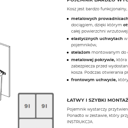
POJEMNIK BARDZO WY
Kosz jest bardzo funkcjonalny, 
metalowych prowadnicach
dociągiem, dzięki którym
ot
całej powierzchni wrzutowej
elastycznych uchwytach
w 
pojemników,
stelażom
montowanym do dn
metalowej pokrywie,
która
zabezpiecza przed wydostan
kosza. Podczas otwierania pr
frontowym uchwycie,
któr
ŁATWY I SZYBKI MONTA
Pojemnik wystarczy przytwier
Ponadto w zestawie, który prz
INSTRUKCJA.