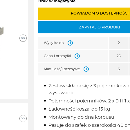
Brak w magazynie
POWIADOM O DOSTĘPNOŚCI
ZAPYTAJ O PRODUKT
>>
i
Wysyłka do
2
i
Cena 1 przesyłki
25
i
Max. ilość/1 przesyłkę
3
Zestaw składa się z 3 pojemników o
wysuwanie
Pojemności pojemników: 2 x 9 l i 1 x
Ładowność kosza: do 15 kg
Montowany do dna korpusu
>>
Pasuje do szafek o szerokości 40 c