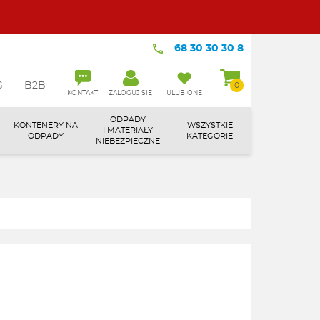
68 30 30 30 8
G
B2B
0
KONTAKT
ZALOGUJ SIĘ
ULUBIONE
ODPADY
KONTENERY NA
WSZYSTKIE
I MATERIAŁY
ODPADY
KATEGORIE
NIEBEZPIECZNE