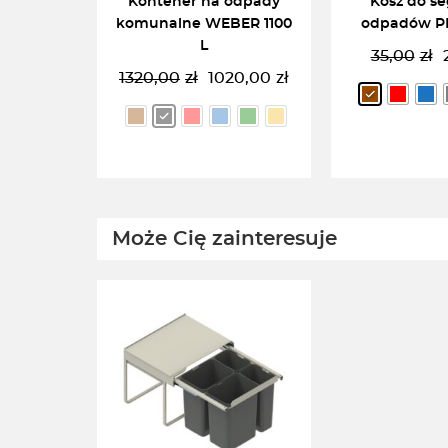
Kontener na odpady
Kosz do se
komunalne WEBER 1100
odpadów P
L
35,00
zł
P
A
1320,00
zł
1020,00
zł
Pierwotna
Aktualna
c
c
cena
cena
w
w
wynosiła:
wynosi:
3
2
1320,00zł.
1020,00zł.
WYBIERZ OPCJĘ
WYBIERZ
Może Cię zainteresuje