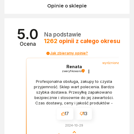
Opinie o sklepie
5.0
Na podstawie
1262
opinii
z całego okresu
Ocena
Jak zbieramy opinie?
wyróżniona
Renata
zweryfikowano
Profesjonalna obsługa, zakupy to czysta
przyjemność. Sklep wart polecenia. Bardzo
szybka dostawa. Przesyłkę zapakowano
bezpiecznie i stosownie do jej zawartości.
Czas dostawy, ceny i jakość produktów -
wszystko bez zarzutów.
17
13
2024-10-29