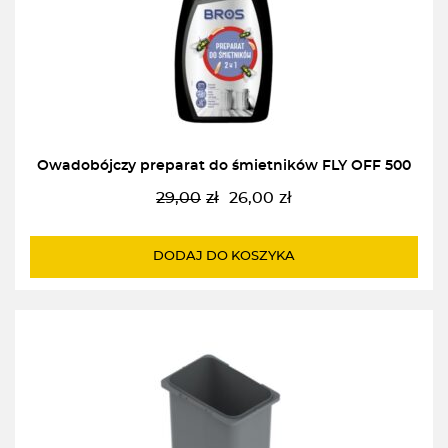
Owadobójczy preparat do śmietników FLY OFF 500
29,00
zł
26,00
zł
Pierwotna
Aktualna
cena
cena
wynosiła:
wynosi:
DODAJ DO KOSZYKA
29,00zł.
26,00zł.