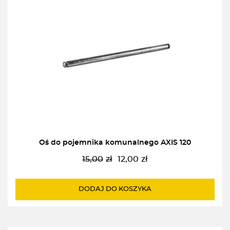
Oś do pojemnika komunalnego AXIS 120
15,00
zł
12,00
zł
Pierwotna
Aktualna
cena
cena
wynosiła:
wynosi:
DODAJ DO KOSZYKA
15,00zł.
12,00zł.