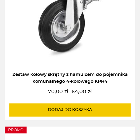
Zestaw kołowy skrętny z hamulcem do pojemnika
komunalnego 4-kołowego KPH4
70,00
zł
64,00
zł
Pierwotna
Aktualna
cena
cena
wynosiła:
wynosi:
DODAJ DO KOSZYKA
70,00zł.
64,00zł.
PROMO