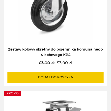
Zestaw kołowy skrętny do pojemnika komunalnego
4-kołowego KP4
63,00
zł
53,00
zł
Pierwotna
Aktualna
cena
cena
wynosiła:
wynosi:
DODAJ DO KOSZYKA
63,00zł.
53,00zł.
PROMO