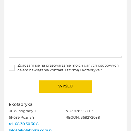
Zgadzam sie na przetwarzanie moich danych osobowych
celem nawiązania kontaktu z firmą Ekofabryka *
Ekofabryka
ul. Winogrady 71
NIP: 9261558013
61-659 Poznań
REGON: 368272058
tel. 68 30 30 30 8
info@ekofabryka.com.pl