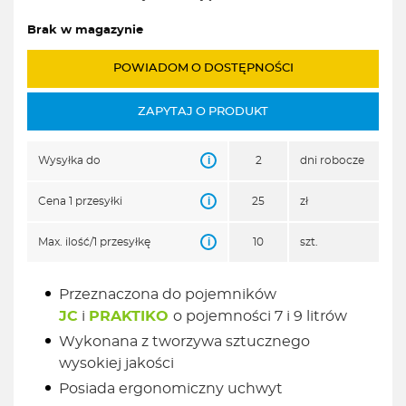
Brak w magazynie
POWIADOM O DOSTĘPNOŚCI
ZAPYTAJ O PRODUKT
i
Wysyłka do
2
dni robocze
i
Cena 1 przesyłki
25
zł
i
Max. ilość/1 przesyłkę
10
szt.
Przeznaczona do pojemników
JC
i
PRAKTIKO
o pojemności 7 i 9 litrów
Wykonana z tworzywa sztucznego
wysokiej jakości
Posiada ergonomiczny uchwyt