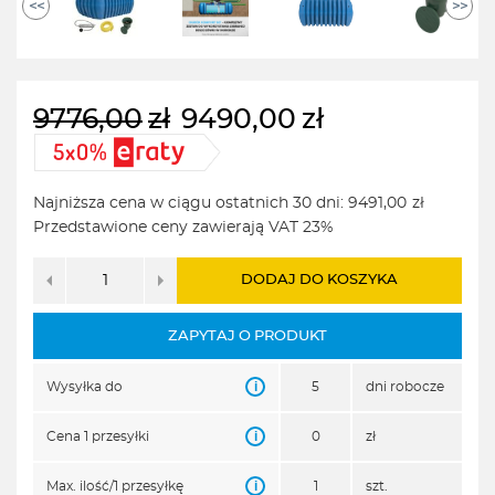
<<
>>
9776,00
zł
9490,00
zł
Pierwotna
Aktualna
cena
cena
wynosiła:
wynosi:
Najniższa cena w ciągu ostatnich 30 dni:
9491,00
zł
9776,00zł.
9490,00zł.
Przedstawione ceny zawierają VAT 23%
DODAJ DO KOSZYKA
ZAPYTAJ O PRODUKT
i
Wysyłka do
5
dni robocze
i
Cena 1 przesyłki
0
zł
i
Max. ilość/1 przesyłkę
1
szt.