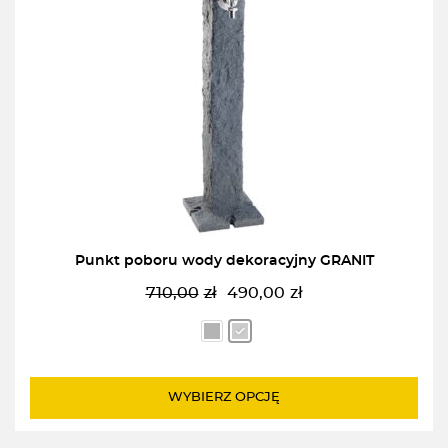
Punkt poboru wody dekoracyjny GRANIT
710,00
zł
490,00
zł
Pierwotna
Aktualna
cena
cena
wynosiła:
wynosi:
710,00zł.
490,00zł.
WYBIERZ OPCJĘ