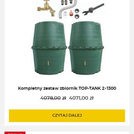
Kompletny zestaw zbiornik TOP-TANK 2×1300
4078,00
zł
4071,00
zł
Pierwotna
Aktualna
cena
cena
wynosiła:
wynosi:
CZYTAJ DALEJ
4078,00zł.
4071,00zł.