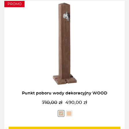
PROMO
Punkt poboru wody dekoracyjny WOOD
710,00
zł
490,00
zł
Pierwotna
Aktualna
cena
cena
wynosiła:
wynosi:
710,00zł.
490,00zł.