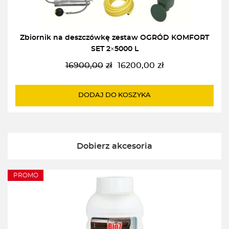
Zbiornik na deszczówkę zestaw OGRÓD KOMFORT
SET 2×5000 L
16900,00
zł
16200,00
zł
Pierwotna
Aktualna
cena
cena
wynosiła:
wynosi:
DODAJ DO KOSZYKA
16900,00zł.
16200,00zł.
Dobierz akcesoria
PROMO