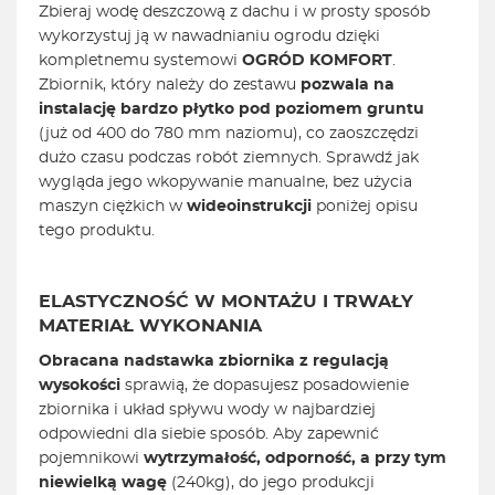
Zbieraj wodę deszczową z dachu i w prosty sposób
wykorzystuj ją w nawadnianiu ogrodu dzięki
kompletnemu systemowi
OGRÓD KOMFORT
.
Zbiornik, który należy do zestawu
pozwala na
instalację bardzo płytko pod poziomem gruntu
(już od 400 do 780 mm naziomu), co zaoszczędzi
dużo czasu podczas robót ziemnych. Sprawdź jak
wygląda jego wkopywanie manualne, bez użycia
maszyn ciężkich w
wideoinstrukcji
poniżej opisu
tego produktu.
ELASTYCZNOŚĆ W MONTAŻU I TRWAŁY
MATERIAŁ WYKONANIA
Obracana nadstawka zbiornika z regulacją
wysokości
sprawią, że dopasujesz posadowienie
zbiornika i układ spływu wody w najbardziej
odpowiedni dla siebie sposób. Aby zapewnić
pojemnikowi
wytrzymałość, odporność, a przy tym
niewielką wagę
(240kg), do jego produkcji