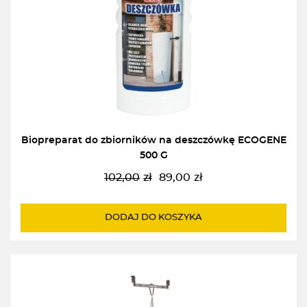
Biopreparat do zbiorników na deszczówkę ECOGENE
500 G
102,00
zł
89,00
zł
Pierwotna
Aktualna
cena
cena
wynosiła:
wynosi:
DODAJ DO KOSZYKA
102,00zł.
89,00zł.