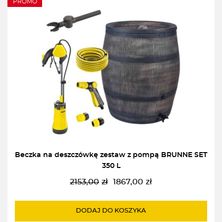
PROMO
Beczka na deszczówkę zestaw z pompą BRUNNE SET
350 L
2153,00
zł
1867,00
zł
Pierwotna
Aktualna
cena
cena
wynosiła:
wynosi:
DODAJ DO KOSZYKA
2153,00zł.
1867,00zł.