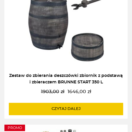
Zestaw do zbierania deszczówki zbiornik z podstawą
i zbieraczem BRUNNE START 350 L
1903,00
zł
1646,00
zł
Pierwotna
Aktualna
cena
cena
wynosiła:
wynosi:
CZYTAJ DALEJ
1903,00zł.
1646,00zł.
PROMO