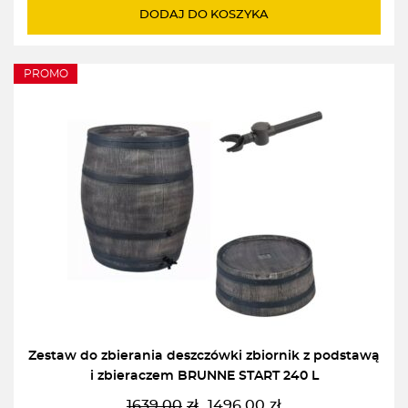
DODAJ DO KOSZYKA
PROMO
Zestaw do zbierania deszczówki zbiornik z podstawą
i zbieraczem BRUNNE START 240 L
1639,00
zł
1496,00
zł