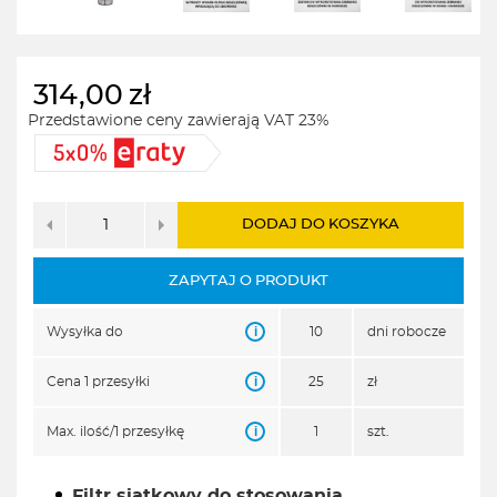
314,00
zł
Przedstawione ceny zawierają VAT 23%
DODAJ DO KOSZYKA
ZAPYTAJ O PRODUKT
i
Wysyłka do
10
dni robocze
i
Cena 1 przesyłki
25
zł
i
Max. ilość/1 przesyłkę
1
szt.
Filtr siatkowy do stosowania