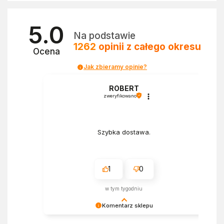
5.0
Na podstawie
1262
opinii
z całego okresu
Ocena
Jak zbieramy opinie?
a
ROBERT
zweryfikowano
Szybka dostawa.
1
0
w tym tygodniu
Komentarz sklepu
Bardzo cieszy nas Twoja świetna recenzja!