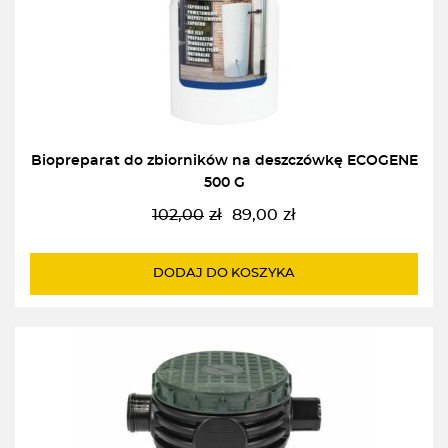
Biopreparat do zbiorników na deszczówkę ECOGENE
500 G
102,00
zł
89,00
zł
Pierwotna
Aktualna
cena
cena
wynosiła:
wynosi:
DODAJ DO KOSZYKA
102,00zł.
89,00zł.