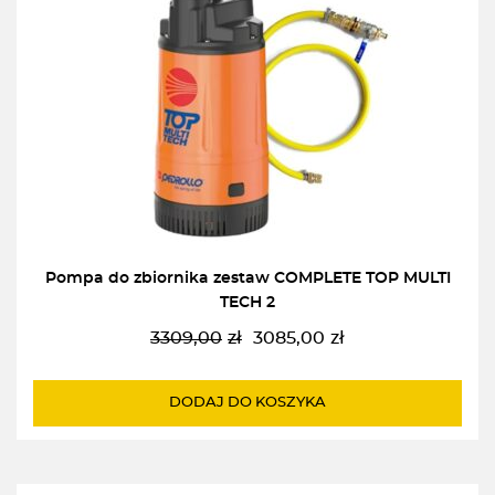
Pompa do zbiornika zestaw COMPLETE TOP MULTI
TECH 2
3309,00
zł
3085,00
zł
Pierwotna
Aktualna
cena
cena
wynosiła:
wynosi:
DODAJ DO KOSZYKA
3309,00zł.
3085,00zł.