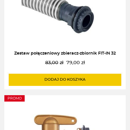
Zestaw połączeniowy zbieracz-zbiornik FIT-IN 32
83,00
zł
79,00
zł
Pierwotna
Aktualna
cena
cena
wynosiła:
wynosi:
DODAJ DO KOSZYKA
83,00zł.
79,00zł.
PROMO