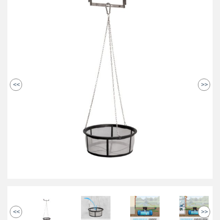
<<
>>
<<
>>