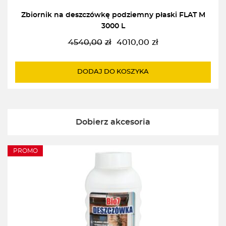
Zbiornik na deszczówkę podziemny płaski FLAT M
3000 L
4540,00
zł
4010,00
zł
Pierwotna
Aktualna
cena
cena
wynosiła:
wynosi:
DODAJ DO KOSZYKA
4540,00zł.
4010,00zł.
Dobierz akcesoria
PROMO