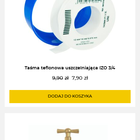
Taśma teflonowa uszczelniająca IZO 3/4
9,90
zł
7,90
zł
Pierwotna
Aktualna
cena
cena
wynosiła:
wynosi:
DODAJ DO KOSZYKA
9,90zł.
7,90zł.