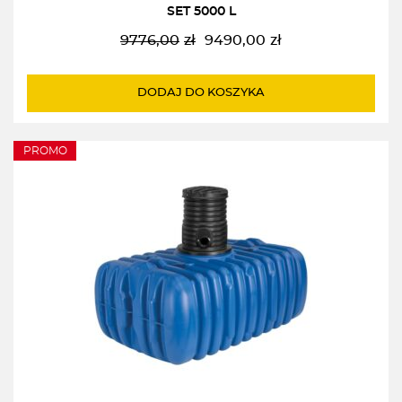
SET 5000 L
9776,00
zł
9490,00
zł
Pierwotna
Aktualna
cena
cena
wynosiła:
wynosi:
DODAJ DO KOSZYKA
9776,00zł.
9490,00zł.
PROMO