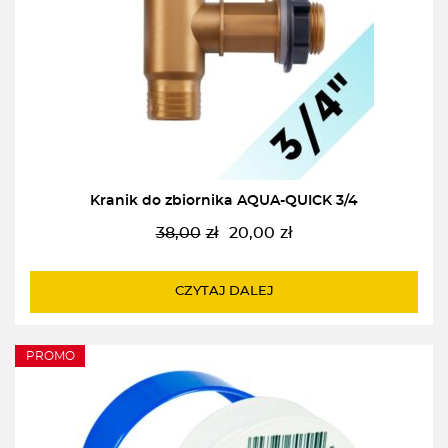
Kranik do zbiornika AQUA-QUICK 3/4
38,00
zł
20,00
zł
Pierwotna
Aktualna
cena
cena
wynosiła:
wynosi:
CZYTAJ DALEJ
38,00zł.
20,00zł.
PROMO