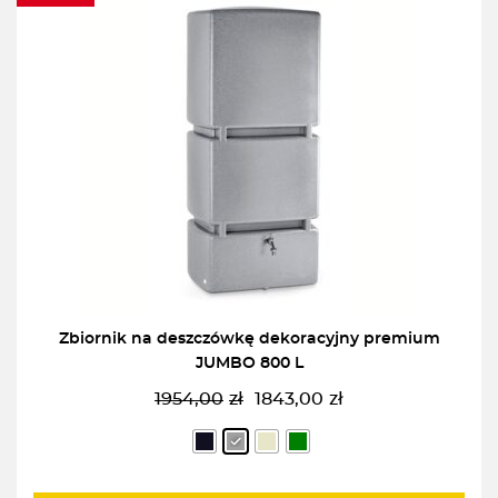
Zbiornik na deszczówkę dekoracyjny premium
JUMBO 800 L
1954,00
zł
1843,00
zł
Pierwotna
Aktualna
cena
cena
wynosiła:
wynosi:
1954,00zł.
1843,00zł.