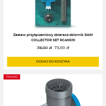
Zestaw przyłączeniowy zbieracz-zbiornik RAIN
COLLECTOR SET RCANS10
78,00
zł
73,00
zł
Pierwotna
Aktualna
cena
cena
wynosiła:
wynosi:
DODAJ DO KOSZYKA
78,00zł.
73,00zł.
PROMO