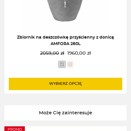
Zbiornik na deszczówkę przyścienny z donicą
AMFORA 260L
2059,00
zł
1960,00
zł
Pierwotna
Aktualna
cena
cena
wynosiła:
wynosi:
2059,00zł.
1960,00zł.
WYBIERZ OPCJĘ
Może Cię zainteresuje
PROMO