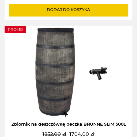
cena
cena
wynosiła:
wynosi:
DODAJ DO KOSZYKA
1139,00zł.
1039,00zł.
PROMO
Zbiornik na deszczówkę beczka BRUNNE SLIM 500L
1852,00
zł
1704,00
zł