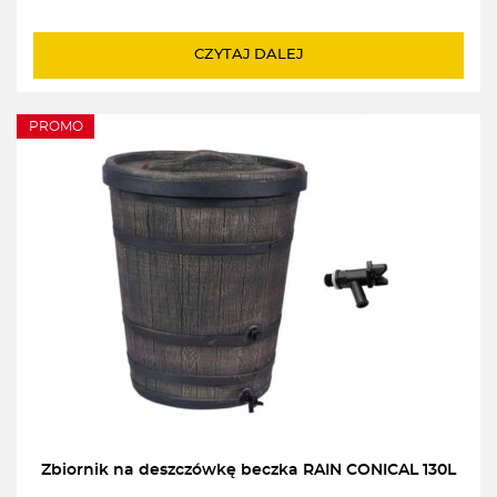
Pierwotna
Aktualna
cena
cena
wynosiła:
wynosi:
CZYTAJ DALEJ
1852,00zł.
1704,00zł.
PROMO
Zbiornik na deszczówkę beczka RAIN CONICAL 130L