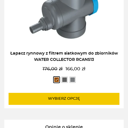
Łapacz rynnowy z filtrem siatkowym do zbiorników
WATER COLLECTOR RCANS13
176,00
zł
166,00
zł
Pierwotna
Aktualna
cena
cena
wynosiła:
wynosi:
176,00zł.
166,00zł.
WYBIERZ OPCJĘ
Opinie o sklepie