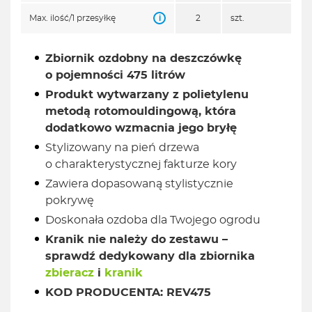
i
Max. ilość/1 przesyłkę
2
szt.
Zbiornik ozdobny na deszczówkę
o pojemności 475 litrów
Produkt wytwarzany z polietylenu
metodą rotomouldingową, która
dodatkowo wzmacnia jego bryłę
Stylizowany na pień drzewa
o charakterystycznej fakturze kory
Zawiera dopasowaną stylistycznie
pokrywę
Doskonała ozdoba dla Twojego ogrodu
Kranik nie należy do zestawu –
sprawdź dedykowany dla zbiornika
zbieracz
i
kranik
KOD PRODUCENTA: REV475