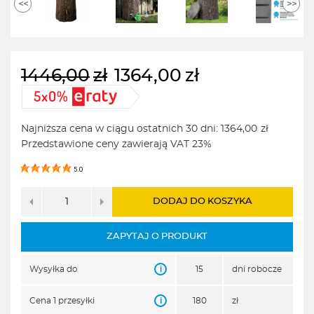
<<
>>
1446,00
zł
1364,00
zł
Pierwotna
Aktualna
cena
cena
wynosiła:
wynosi:
Najniższa cena w ciągu ostatnich 30 dni:
1364,00
zł
1446,00zł.
1364,00zł.
Przedstawione ceny zawierają VAT 23%
5.0
DODAJ DO KOSZYKA
ZAPYTAJ O PRODUKT
i
Wysyłka do
15
dni robocze
i
Cena 1 przesyłki
180
zł