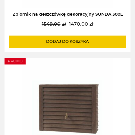
Zbiornik na deszczówkę dekoracyjny SUNDA 300L
1549,00
zł
1470,00
zł
Pierwotna
Aktualna
cena
cena
wynosiła:
wynosi:
DODAJ DO KOSZYKA
1549,00zł.
1470,00zł.
PROMO