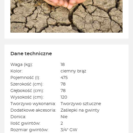
Dane techniczne
Waga (kg):
18
Kolor:
ciemny brąz
Pojemność (l):
475
Szerokość (cm):
78
Głębokość (cm):
78
Wysokość (cm):
120
Tworzywo wykonania:
Tworzywo sztuczne
Dodatkowe akcesoria:
Zaślepki na gwinty
Donica:
Nie
Ilość gwintów:
2
Rozmiar gwintów:
3/4" GW