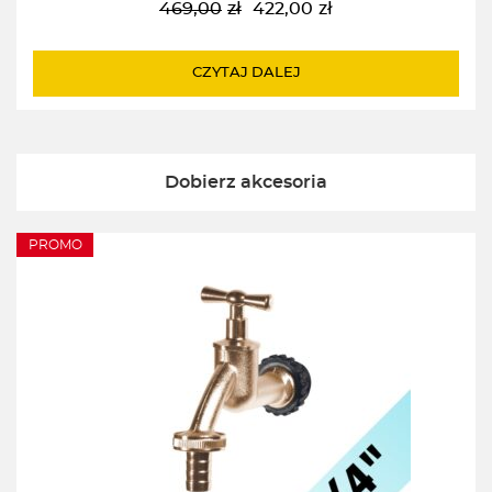
469,00
zł
422,00
zł
Pierwotna
Aktualna
cena
cena
wynosiła:
wynosi:
CZYTAJ DALEJ
469,00zł.
422,00zł.
Dobierz akcesoria
PROMO