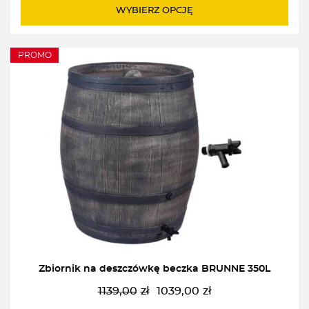
WYBIERZ OPCJĘ
PROMO
Zbiornik na deszczówkę beczka BRUNNE 350L
1139,00
zł
1039,00
zł
Pierwotna
Aktualna