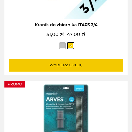
Kranik do zbiornika ITAP3 3/4
51,00
zł
47,00
zł
Pierwotna
Aktualna
cena
cena
wynosiła:
wynosi:
51,00zł.
47,00zł.
WYBIERZ OPCJĘ
PROMO