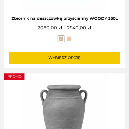
Zbiornik na deszczówkę przyścienny WOODY 350L
2080,00
zł
2540,00
zł
–
Zakres
cen:
od
2080,00zł
do
WYBIERZ OPCJĘ
2540,00zł
PROMO