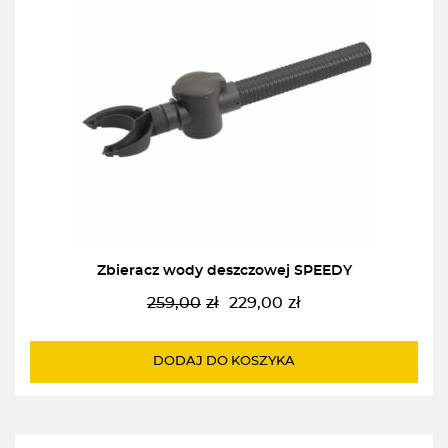
Zbieracz wody deszczowej SPEEDY
259,00
zł
229,00
zł
Pierwotna
Aktualna
cena
cena
wynosiła:
wynosi:
DODAJ DO KOSZYKA
259,00zł.
229,00zł.