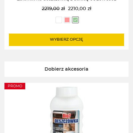
2219,00
zł
2210,00
zł
Pierwotna
Aktualna
cena
cena
wynosiła:
wynosi:
2219,00zł.
2210,00zł.
WYBIERZ OPCJĘ
Dobierz akcesoria
PROMO