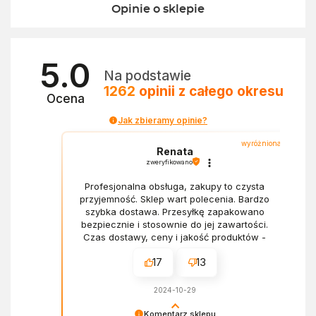
Opinie o sklepie
5.0
Na podstawie
1262
opinii
z całego okresu
Ocena
Jak zbieramy opinie?
wyróżniona
Renata
zweryfikowano
Profesjonalna obsługa, zakupy to czysta
przyjemność. Sklep wart polecenia. Bardzo
szybka dostawa. Przesyłkę zapakowano
bezpiecznie i stosownie do jej zawartości.
Czas dostawy, ceny i jakość produktów -
wszystko bez zarzutów.
17
13
2024-10-29
Komentarz sklepu