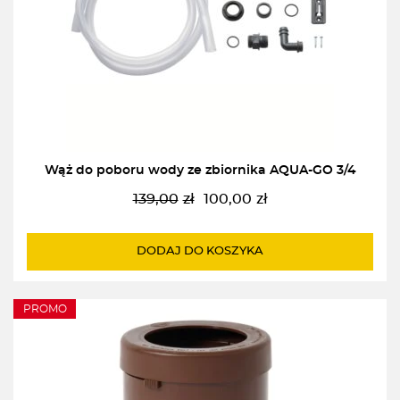
Wąż do poboru wody ze zbiornika AQUA-GO 3/4
139,00
zł
100,00
zł
Pierwotna
Aktualna
cena
cena
wynosiła:
wynosi:
DODAJ DO KOSZYKA
139,00zł.
100,00zł.
PROMO