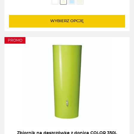
WYBIERZ OPCJĘ
PROMO
Zbiornik na deszczówkę z donicą COLOR 350L