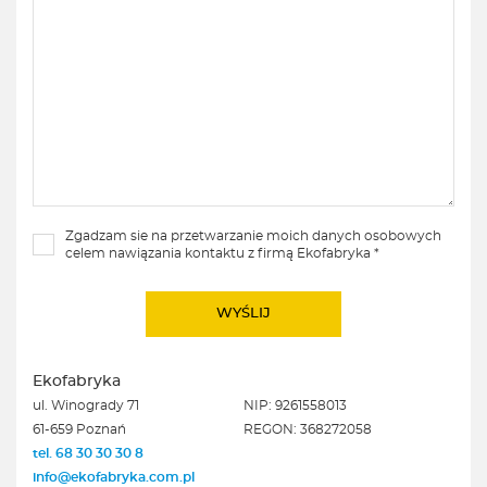
Zgadzam sie na przetwarzanie moich danych osobowych
celem nawiązania kontaktu z firmą Ekofabryka *
Ekofabryka
ul. Winogrady 71
NIP: 9261558013
61-659 Poznań
REGON: 368272058
tel. 68 30 30 30 8
info@ekofabryka.com.pl