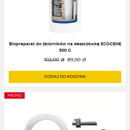
Biopreparat do zbiorników na deszczówkę ECOGENE
500 G
102,00
zł
89,00
zł
Pierwotna
Aktualna
cena
cena
wynosiła:
wynosi:
DODAJ DO KOSZYKA
102,00zł.
89,00zł.
PROMO