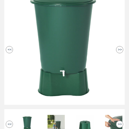
<<
>>
<<
>>