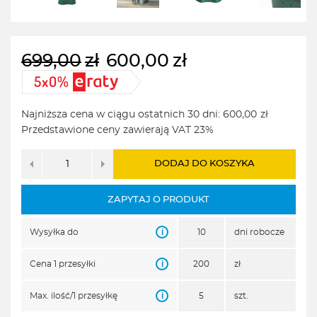
699,00
zł
600,00
zł
Pierwotna
Aktualna
cena
cena
wynosiła:
wynosi:
Najniższa cena w ciągu ostatnich 30 dni:
600,00
zł
699,00zł.
600,00zł.
Przedstawione ceny zawierają VAT 23%
DODAJ DO KOSZYKA
ZAPYTAJ O PRODUKT
i
Wysyłka do
10
dni robocze
i
Cena 1 przesyłki
200
zł
i
Max. ilość/1 przesyłkę
5
szt.