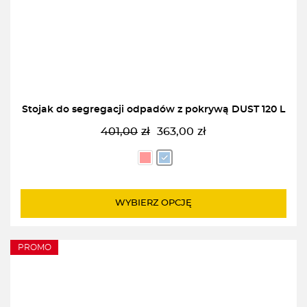
Stojak do segregacji odpadów z pokrywą DUST 120 L
401,00
zł
363,00
zł
Pierwotna
Aktualna
cena
cena
wynosiła:
wynosi:
401,00zł.
363,00zł.
WYBIERZ OPCJĘ
PROMO