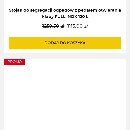
Stojak do segregacji odpadów z pedałem otwierania
klapy FULL INOX 120 L
1259,50
zł
1113,00
zł
Pierwotna
Aktualna
cena
cena
wynosiła:
wynosi:
DODAJ DO KOSZYKA
1259,50zł.
1113,00zł.
PROMO