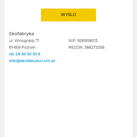
Ekofabryka
ul. Winogrady 71
NIP: 9261558013
61-659 Poznań
REGON: 368272058
tel. 68 30 30 30 8
info@ekofabryka.com.pl