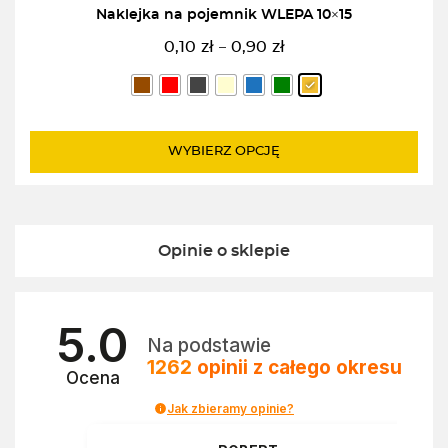
Naklejka na pojemnik WLEPA 10×15
0,10
zł
0,90
zł
–
Zakres
cen:
od
0,10zł
do
WYBIERZ OPCJĘ
0,90zł
Opinie o sklepie
5.0
Na podstawie
1262
opinii
z całego okresu
Ocena
Jak zbieramy opinie?
a