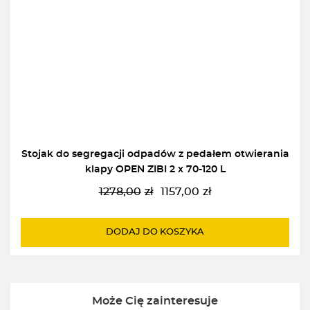
Stojak do segregacji odpadów z pedałem otwierania
klapy OPEN ZIBI 2 x 70-120 L
1278,00
zł
1157,00
zł
Pierwotna
Aktualna
cena
cena
wynosiła:
wynosi:
DODAJ DO KOSZYKA
1278,00zł.
1157,00zł.
Może Cię zainteresuje