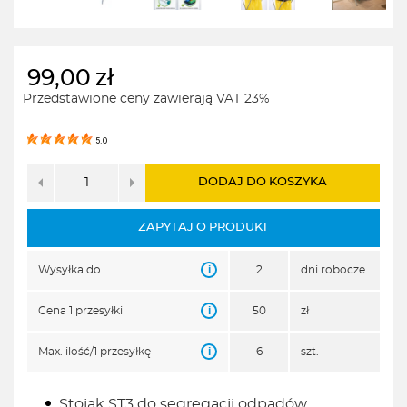
99,00
zł
Przedstawione ceny zawierają VAT 23%
5.0
DODAJ DO KOSZYKA
ZAPYTAJ O PRODUKT
i
Wysyłka do
2
dni robocze
i
Cena 1 przesyłki
50
zł
i
Max. ilość/1 przesyłkę
6
szt.
Stojak ST3 do segregacji odpadów