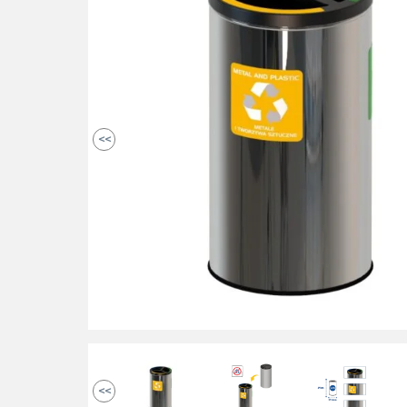
<<
<<