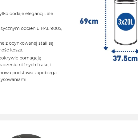
lko dodaje elegancji, ale
asycznym odcieniu RAL 9005,
e z ocynkowanej stali są
ność kosza.
i pokrywie pomagają
aczeniu różnych frakcji.
umowa podstawa zapobiega
arysowaniami.