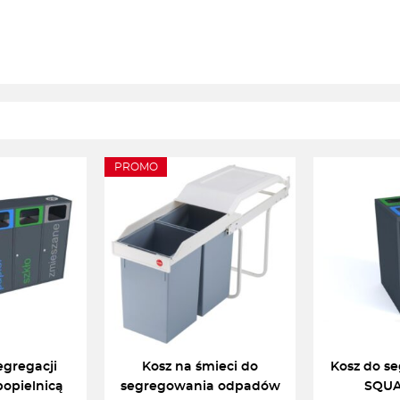
PROMO
egregacji
Kosz na śmieci do
Kosz do se
opielnicą
segregowania odpadów
SQUA