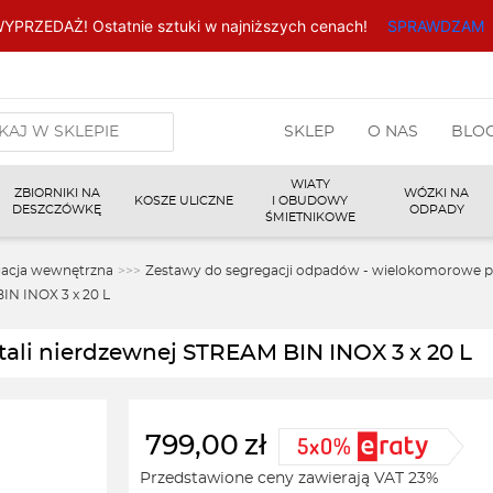
YPRZEDAŻ! Ostatnie sztuki w najniższych cenach!
SPRAWDZAM
arka
SKLEP
O NAS
BLO
w
WIATY
ZBIORNIKI NA
WÓZKI NA
KOSZE ULICZNE
I OBUDOWY
DESZCZÓWKĘ
ODPADY
ŚMIETNIKOWE
gacja wewnętrzna
>>>
Zestawy do segregacji odpadów - wielokomorowe p
IN INOX 3 x 20 L
tali nierdzewnej STREAM BIN INOX 3 x 20 L
799,00
zł
Przedstawione ceny zawierają VAT 23%