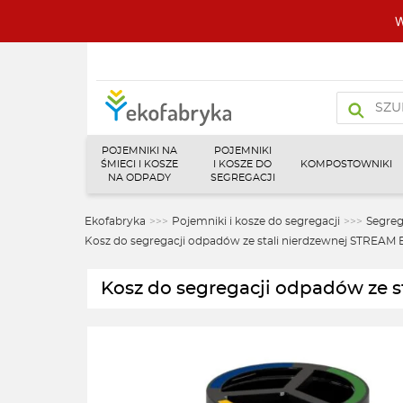
W
Wyszukiw
produktó
POJEMNIKI NA
POJEMNIKI
ŚMIECI I KOSZE
I KOSZE DO
KOMPOSTOWNIKI
NA ODPADY
SEGREGACJI
Ekofabryka
>>>
Pojemniki i kosze do segregacji
>>>
Segre
Kosz do segregacji odpadów ze stali nierdzewnej STREAM B
Kosz do segregacji odpadów ze s