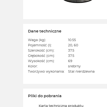
Dane techniczne
Waga (kg):
10.55
Pojemność (l):
20, 60
Szerokość (cm):
37.5
Głębokość (cm):
37.5
Wysokość (cm):
69
Kolor:
srebrny
Tworzywo wykonania:
Stal nierdzewna
Pliki do pobrania
Karta techniczna produktu