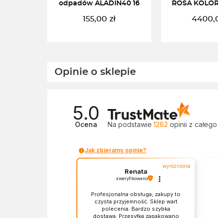
odpadów ALADIN40 16
ROSA KOLOR
155,00
zł
4400,
CZYTAJ DALEJ
DODAJ DO 
Opinie o sklepie
5.0
Ocena
Na podstawie
1262
opinii
z całego
Jak zbieramy opinie?
wyróżniona
Renata
zweryfikowano
Profesjonalna obsługa, zakupy to
czysta przyjemność. Sklep wart
polecenia. Bardzo szybka
dostawa. Przesyłkę zapakowano