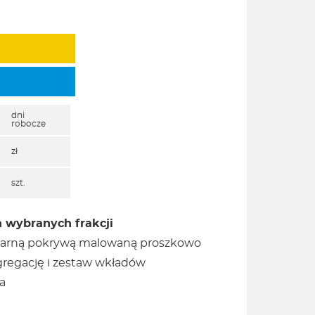
dni
robocze
zł
szt.
h wybranych frakcji
czarną pokrywą malowaną proszkowo
egregację i zestaw wkładów
a