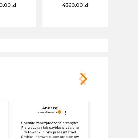
0,00
zł
4360,00
zł
DO KOSZYKA
DODAJ DO KOSZYKA
Andrzej
Joanna
zweryfikowano
zweryfikowano
Solidnie zabezpieczona przesyłka.
Termin dostawy 
Pierwszy raz tak szybko przesłano
informacją podan
mi towar kupiony przez internet.
składania zamówienia
Szybko, sprawnie, bez problemów.