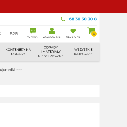
68 30 30 30 8
G
B2B
0
KONTAKT
ZALOGUJ SIĘ
ULUBIONE
ODPADY
KONTENERY NA
WSZYSTKIE
I MATERIAŁY
ODPADY
KATEGORIE
NIEBEZPIECZNE
ojemniki
>>>