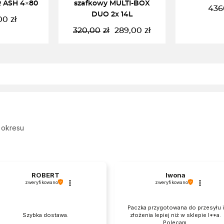
 ASH 4×80
szafkowy MULTI-BOX
436
DUO 2x 14L
00
zł
320,00
zł
289,00
zł
Pierwotna
Aktualna
cena
cena
wynosiła:
wynosi:
KOSZYKA
CZYTAJ DALEJ
DODAJ 
320,00zł.
289,00zł.
 okresu
ROBERT
Iwona
zweryfikowano
zweryfikowano
Paczka przygotowana do przesyłu i
Szybka dostawa.
złożenia lepiej niż w sklepie I**a.
Polecam.