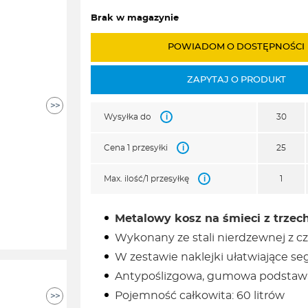
Brak w magazynie
POWIADOM O DOSTĘPNOŚCI
ZAPYTAJ O PRODUKT
>>
i
Wysyłka do
30
i
Cena 1 przesyłki
25
i
Max. ilość/1 przesyłkę
1
Metalowy kosz na śmieci z trzec
Wykonany ze stali nierdzewnej z 
W zestawie naklejki ułatwiające s
Antypoślizgowa, gumowa podstaw
Pojemność całkowita: 60 litrów
>>