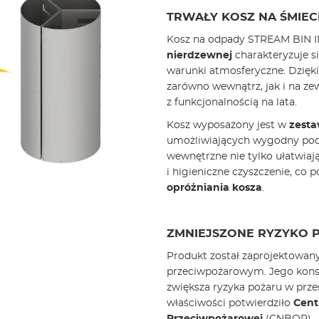
TRWAŁY KOSZ NA ŚMIECI
Kosz na odpady STREAM BIN I
nierdzewnej
charakteryzuje s
warunki atmosferyczne. Dzięki 
zarówno wewnątrz, jak i na ze
z funkcjonalnością na lata.
Kosz wyposażony jest w
zesta
umożliwiających wygodny podz
wewnętrzne nie tylko ułatwiają
i higieniczne czyszczenie, co 
opróżniania kosza
.
ZMNIEJSZONE RYZYKO 
Produkt został zaprojektowany
przeciwpożarowym. Jego konst
zwiększa ryzyka pożaru w prze
właściwości potwierdziło
Cent
Przeciwpożarowej
(CNBOP).