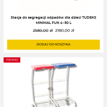
Stacja do segregacji odpadów dla dzieci TUDEKS
MINIMAL FUN 4×50 L
2580,00
zł
2180,00
zł
Pierwotna
Aktualna
cena
cena
wynosiła:
wynosi:
DODAJ DO KOSZYKA
2580,00zł.
2180,00zł.
PROMO