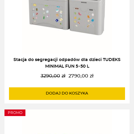
Stacja do segregacji odpadów dla dzieci TUDEKS
MINIMAL FUN 5×50 L
3290,00
zł
2790,00
zł
Pierwotna
Aktualna
cena
cena
wynosiła:
wynosi:
DODAJ DO KOSZYKA
3290,00zł.
2790,00zł.
PROMO