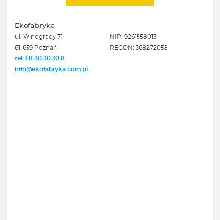
Ekofabryka
ul. Winogrady 71
NIP: 9261558013
61-659 Poznań
REGON: 368272058
tel. 68 30 30 30 8
info@ekofabryka.com.pl