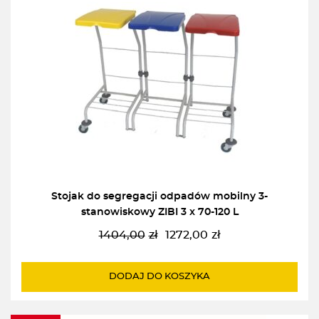
Stojak do segregacji odpadów mobilny 3-
stanowiskowy ZIBI 3 x 70-120 L
1404,00
zł
1272,00
zł
Pierwotna
Aktualna
cena
cena
wynosiła:
wynosi:
DODAJ DO KOSZYKA
1404,00zł.
1272,00zł.