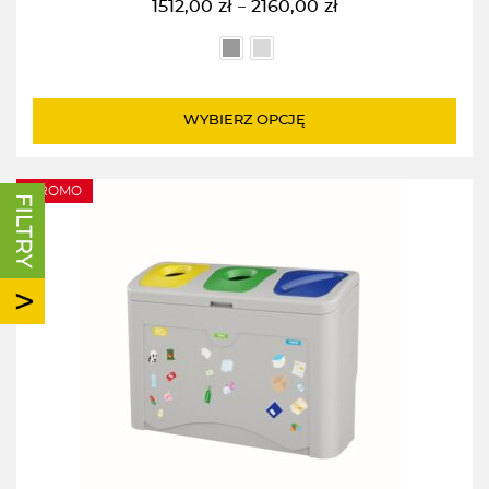
1512,00
zł
2160,00
zł
–
Zakres
cen:
od
1512,00zł
do
WYBIERZ OPCJĘ
2160,00zł
PROMO