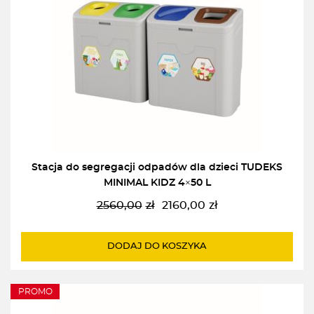
Stacja do segregacji odpadów dla dzieci TUDEKS
MINIMAL KIDZ 4×50 L
2560,00
zł
2160,00
zł
Pierwotna
Aktualna
cena
cena
wynosiła:
wynosi:
DODAJ DO KOSZYKA
2560,00zł.
2160,00zł.
PROMO