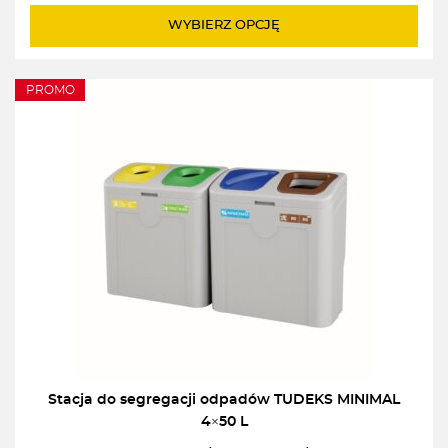
do
WYBIERZ OPCJĘ
2770,00zł
PROMO
Stacja do segregacji odpadów TUDEKS MINIMAL
4×50 L