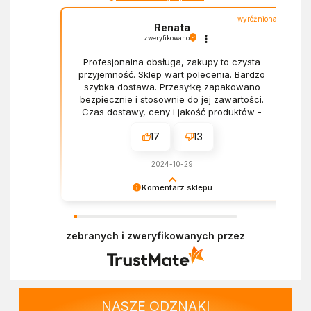
wyróżniona
Renata
zweryfikowano
Profesjonalna obsługa, zakupy to czysta
przyjemność. Sklep wart polecenia. Bardzo
szybka dostawa. Przesyłkę zapakowano
bezpiecznie i stosownie do jej zawartości.
Czas dostawy, ceny i jakość produktów -
wszystko bez zarzutów.
17
13
2024-10-29
Komentarz sklepu
Dziękujemy za miłe słowa! Doceniamy czas
poświęcony na podzielenie się z nami Twoim
zebranych i zweryfikowanych przez
doświadczeniem. Z pozdrowieniami, Zespół
Ekofabryki
NASZE ODZNAKI