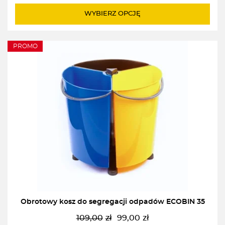
do
WYBIERZ OPCJĘ
1080,00zł
PROMO
Obrotowy kosz do segregacji odpadów ECOBIN 35
109,00
zł
99,00
zł
Pierwotna
Aktualna