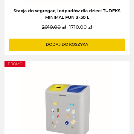
Stacja do segregacji odpadów dla dzieci TUDEKS
MINIMAL FUN 3×50 L
2010,00
zł
1710,00
zł
Pierwotna
Aktualna
cena
cena
wynosiła:
wynosi:
DODAJ DO KOSZYKA
2010,00zł.
1710,00zł.
PROMO