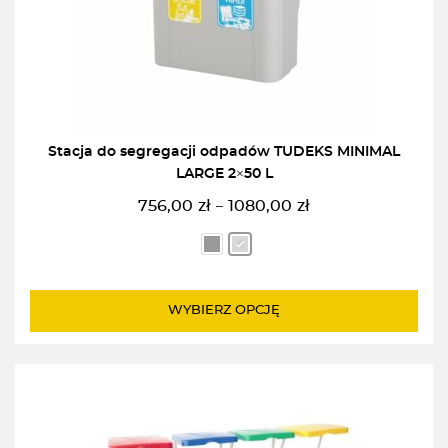
Stacja do segregacji odpadów TUDEKS MINIMAL
LARGE 2×50 L
756,00
zł
1080,00
zł
–
Zakres
cen:
od
756,00zł
do
WYBIERZ OPCJĘ
1080,00zł