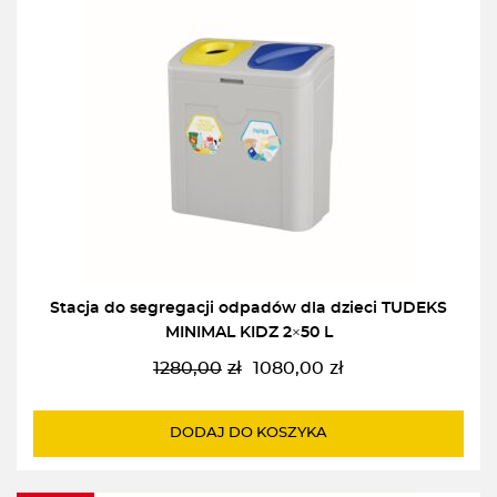
Stacja do segregacji odpadów dla dzieci TUDEKS
MINIMAL KIDZ 2×50 L
1280,00
zł
1080,00
zł
Pierwotna
Aktualna
cena
cena
wynosiła:
wynosi:
DODAJ DO KOSZYKA
1280,00zł.
1080,00zł.