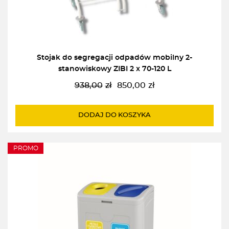
Stojak do segregacji odpadów mobilny 2-
stanowiskowy ZIBI 2 x 70-120 L
938,00
zł
850,00
zł
Pierwotna
Aktualna
cena
cena
wynosiła:
wynosi:
DODAJ DO KOSZYKA
938,00zł.
850,00zł.
PROMO