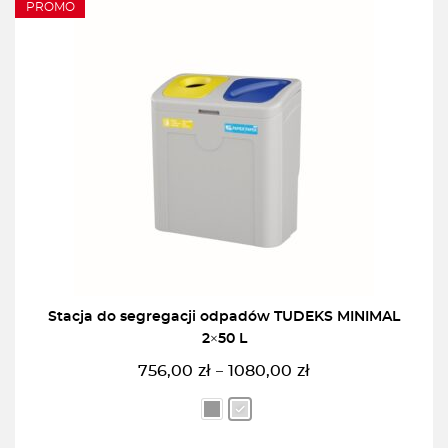
PROMO
Stacja do segregacji odpadów TUDEKS MINIMAL
2×50 L
756,00
zł
1080,00
zł
–
Zakres
cen:
od
756,00zł