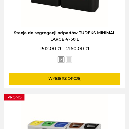
Stacja do segregacji odpadów TUDEKS MINIMAL
LARGE 4×50 L
1512,00
zł
2160,00
zł
–
Zakres
cen:
od
1512,00zł
do
WYBIERZ OPCJĘ
2160,00zł
PROMO