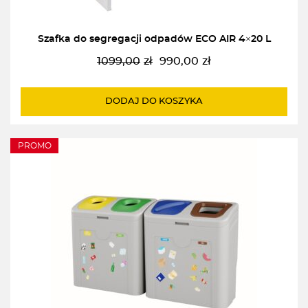
Szafka do segregacji odpadów ECO AIR 4×20 L
1099,00
zł
990,00
zł
Pierwotna
Aktualna
cena
cena
wynosiła:
wynosi:
DODAJ DO KOSZYKA
1099,00zł.
990,00zł.
PROMO