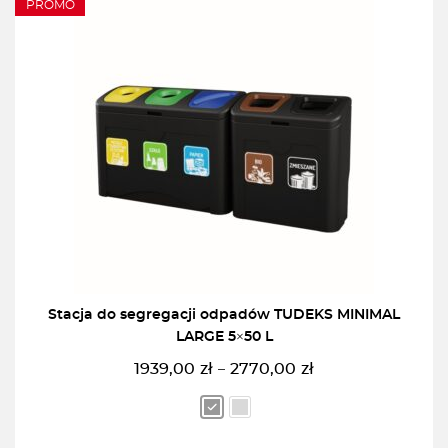
PROMO
Stacja do segregacji odpadów TUDEKS MINIMAL
LARGE 5×50 L
1939,00
zł
2770,00
zł
–
Zakres
cen:
od
1939,00zł