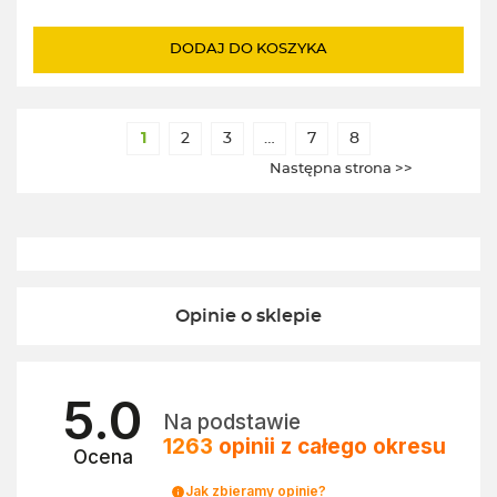
cena
cena
wynosiła:
wynosi:
DODAJ DO KOSZYKA
109,00zł.
99,00zł.
1
2
3
…
7
8
Następna strona >>
Opinie o sklepie
5.0
Na podstawie
1263
opinii
z całego okresu
Ocena
Jak zbieramy opinie?