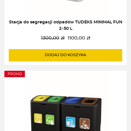
Stacja do segregacji odpadów TUDEKS MINIMAL FUN
2×50 L
1300,00
zł
1100,00
zł
Pierwotna
Aktualna
cena
cena
wynosiła:
wynosi:
DODAJ DO KOSZYKA
1300,00zł.
1100,00zł.
PROMO