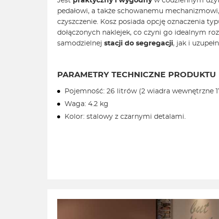
Jest
praktyczny i wygodny
w codziennym użyt
pedałowi, a także schowanemu mechanizmowi, 
czyszczenie. Kosz posiada opcję oznaczenia t
dołączonych naklejek, co czyni go idealnym ro
samodzielnej
stacji do segregacji
, jak i uzupeł
PARAMETRY TECHNICZNE PRODUKTU
Pojemność: 26 litrów (2 wiadra wewnętrzne 17 
Waga: 4.2 kg
Kolor: stalowy z czarnymi detalami.