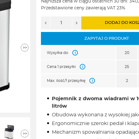
Najniższa cena w ciągu ostatnich 30 dni:
341,
wynosiła:
wynosi:
Przedstawione ceny zawierają VAT 23%
377,00zł.
341,00zł.
DODAJ DO KOS
ZAPYTAJ O PRODUKT
>>
i
Wysyłka do
20
i
Cena 1 przesyłki
25
i
Max. ilość/1 przesyłkę
2
Pojemnik z dwoma wiadrami w 100
litrów
Obudowa wykonana z wysokiej jakoś
Ergonomicznie szeroki pedał i kla
Mechanizm spowalniania opadającej 
>>