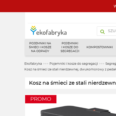
W
Wyszukiw
produktó
POJEMNIKI NA
POJEMNIKI
ŚMIECI I KOSZE
I KOSZE DO
KOMPOSTOWNIKI
NA ODPADY
SEGREGACJI
Ekofabryka
>>>
Pojemniki i kosze do segregacji
>>>
Segre
Kosz na śmieci ze stali nierdzewnej, dwukomorowy z pe
Kosz na śmieci ze stali nierdz
PROMO