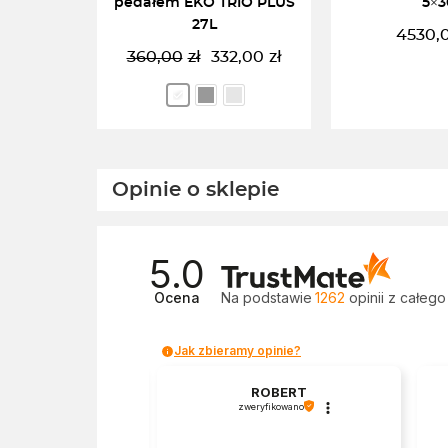
pedałem EKO TRIO PLUS
5×3
27L
4530,
360,00
zł
332,00
zł
Pierwotna
Aktualna
cena
cena
wynosiła:
wynosi:
360,00zł.
332,00zł.
WYBIERZ OPCJĘ
DODAJ DO 
Opinie o sklepie
5.0
Ocena
Na podstawie
1262
opinii
z całego
Jak zbieramy opinie?
wyróżniona
ROBERT
Renata
zweryfikowano
yfikowano
a obsługa, zakupy to