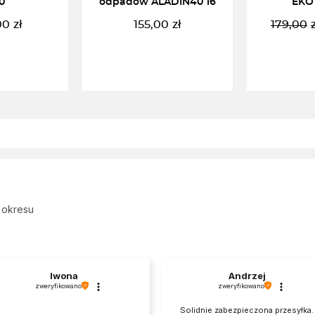
0
odpadów ALADIN40 16
EKO
00
zł
155,00
zł
179,00
KOSZYKA
CZYTAJ DALEJ
DODAJ 
 okresu
Iwona
Andrzej
zweryfikowano
zweryfikowano
Solidnie zabezpieczona przesyłka.