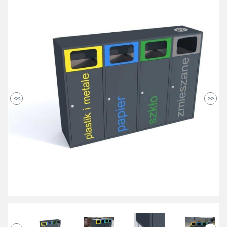
<<
>>