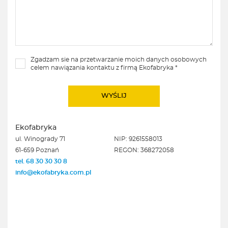
Zgadzam sie na przetwarzanie moich danych osobowych
celem nawiązania kontaktu z firmą Ekofabryka *
Ekofabryka
ul. Winogrady 71
NIP: 9261558013
61-659 Poznań
REGON: 368272058
tel. 68 30 30 30 8
info@ekofabryka.com.pl