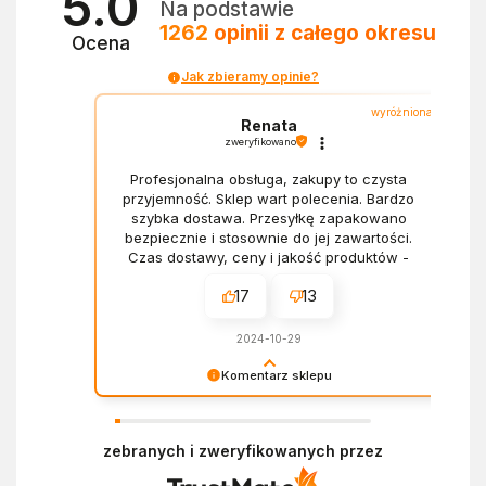
5.0
Na podstawie
1262
opinii
z całego okresu
Ocena
Jak zbieramy opinie?
wyróżniona
Renata
zweryfikowano
Profesjonalna obsługa, zakupy to czysta
przyjemność. Sklep wart polecenia. Bardzo
szybka dostawa. Przesyłkę zapakowano
bezpiecznie i stosownie do jej zawartości.
Czas dostawy, ceny i jakość produktów -
wszystko bez zarzutów.
17
13
2024-10-29
Komentarz sklepu
Dziękujemy za miłe słowa! Doceniamy czas
poświęcony na podzielenie się z nami Twoim
zebranych i zweryfikowanych przez
doświadczeniem. Z pozdrowieniami, Zespół
Ekofabryki