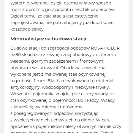
system otwierania, dzięki czemu w łatwy sposób
można opróżnić go z popiołu i resztek papierosów.
Dzięki temu, że cała stacja jest estetycznie
zaprojektowana, nie potrzebujemy już dodatkowo
koszopopielnicy.
Minimalistyczna budowa stacji
Budowa stacji do segregacji odpadów ROSA KOLOR
4×80 składa się z zewnętrznej obudowy z czterema
wsadami, górnym zadaszeniem i frontowymi
otworami wrzutowymi. Obudowa zewnętrzna
wykonana jest z malowanej stali ocynkowanej
o grubości 1 mm. Blacha ocynkowana to materiał
antykorozyjny, wodoodporny i niezwykle trwały.
Wewnątrz pojemnika znajdują się cztery wsady ze
stali ocynkowanej o pojemności 80 l każdy. Wsady
z łatwością wyjmiemy i opróżnimy
z posegregowanych odpadów, korzystając
z wyciętych w nich uchwytach na dłonie. W celu
opróżnienia pojemników należy otworzyć zamek przy