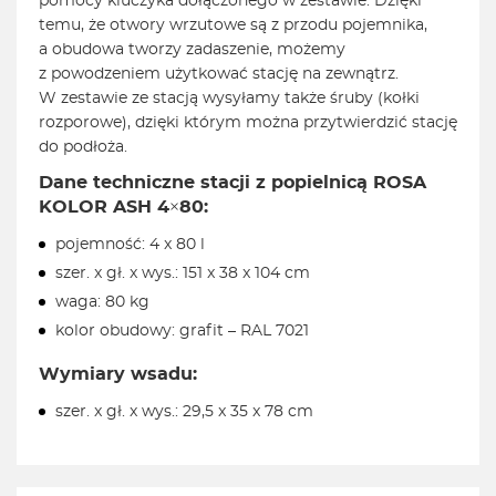
pomocy kluczyka dołączonego w zestawie. Dzięki
temu, że otwory wrzutowe są z przodu pojemnika,
a obudowa tworzy zadaszenie, możemy
z powodzeniem użytkować stację na zewnątrz.
W zestawie ze stacją wysyłamy także śruby (kołki
rozporowe), dzięki którym można przytwierdzić stację
do podłoża.
Dane techniczne stacji
z popielnicą
ROSA
KOLOR ASH 4×80:
pojemność: 4 x 80 l
szer. x gł. x wys.: 151 x 38 x 104 cm
waga: 80 kg
kolor obudowy: grafit – RAL 7021
Wymiary wsadu:
szer. x gł. x wys.: 29,5 x 35 x 78 cm