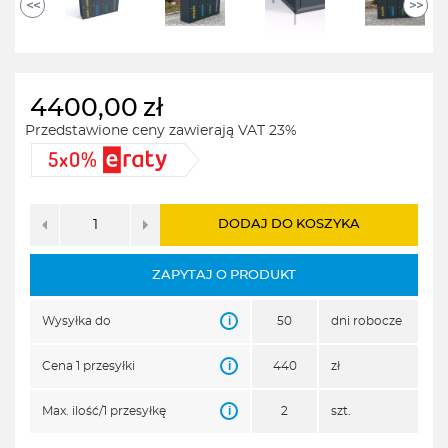
<<
>>
4400,00
zł
Przedstawione ceny zawierają VAT 23%
DODAJ DO KOSZYKA
ZAPYTAJ O PRODUKT
i
Wysyłka do
50
dni robocze
i
Cena 1 przesyłki
440
zł
i
Max. ilość/1 przesyłkę
2
szt.