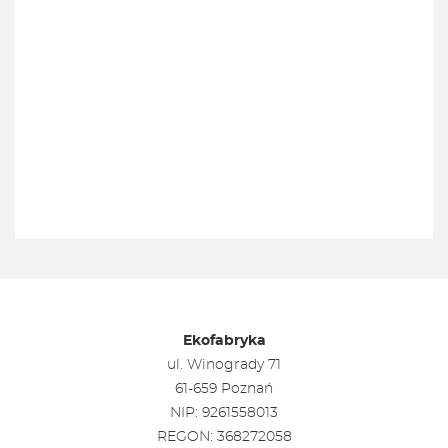
Ekofabryka
ul. Winogrady 71
61-659 Poznań
NIP: 9261558013
REGON: 368272058