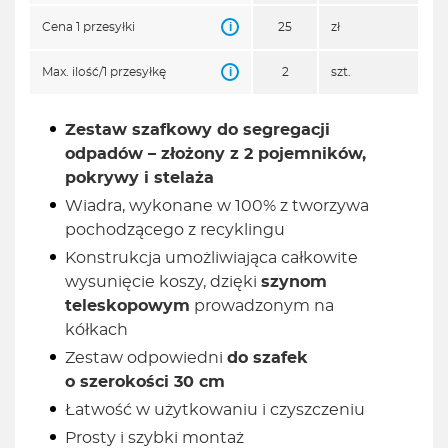
i
Cena 1 przesyłki
25
zł
i
Max. ilość/1 przesyłkę
2
szt.
Zestaw szafkowy do segregacji
odpadów – złożony z 2 pojemników,
pokrywy i stelaża
Wiadra, wykonane w 100% z tworzywa
pochodzącego z recyklingu
Konstrukcja umożliwiająca całkowite
wysunięcie koszy, dzięki
szynom
teleskopowym
prowadzonym na
kółkach
Zestaw odpowiedni
do szafek
o szerokości 30 cm
Łatwość w użytkowaniu i czyszczeniu
Prosty i szybki montaż