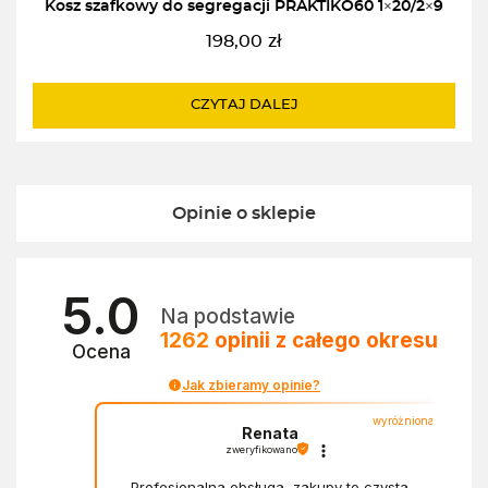
Kosz szafkowy do segregacji PRAKTIKO60 1×20/2×9
198,00
zł
CZYTAJ DALEJ
Opinie o sklepie
5.0
Na podstawie
1262
opinii
z całego okresu
Ocena
Jak zbieramy opinie?
wyróżniona
Renata
zweryfikowano
Profesjonalna obsługa, zakupy to czysta