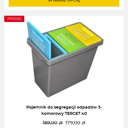
WYBIERZ OPCJĘ
PROMO
Pojemnik do segregacji odpadów 3-
komorowy TERCET 40
189,00
zł
179,00
zł
Pierwotna
Aktualna