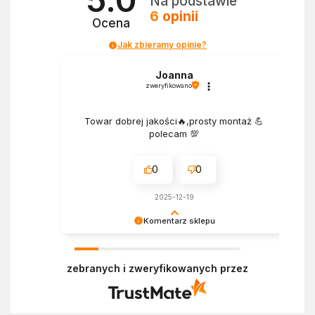
Na podstawie
6
opinii
Ocena
Jak zbieramy opinie?
Joanna
zweryfikowano
Towar dobrej jakości🔥,prosty montaż 💪
polecam 💯
0
0
2025-12-19
Komentarz sklepu
Dziękujemy za pozytywną opinię! Cieszymy się,
że zakup przeszedł bezproblemowo i nasza
zebranych i zweryfikowanych przez
obsługa Cię usatysfakcjonowała. Mamy nadzieję,
że do nas wrócisz :) Dziękujemy raz jeszcze!