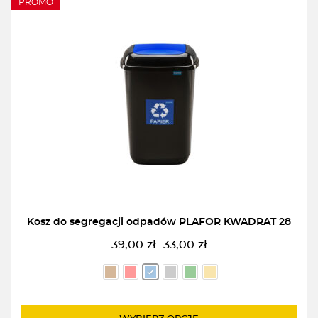
PROMO
Kosz do segregacji odpadów PLAFOR KWADRAT 28
39,00
zł
33,00
zł
Pierwotna
Aktualna
cena
cena
wynosiła:
wynosi:
39,00zł.
33,00zł.