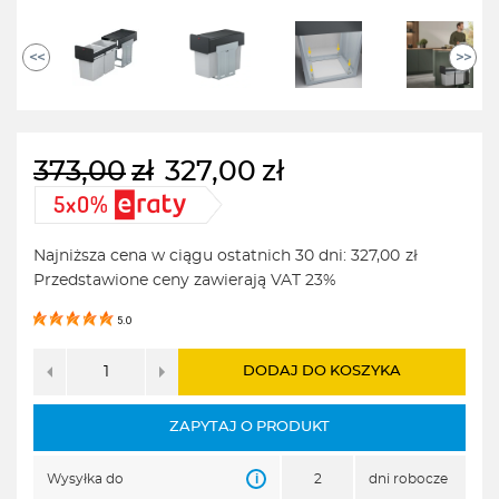
<<
>>
373,00
zł
327,00
zł
Pierwotna
Aktualna
cena
cena
wynosiła:
wynosi:
Najniższa cena w ciągu ostatnich 30 dni:
327,00
zł
373,00zł.
327,00zł.
Przedstawione ceny zawierają VAT 23%
5.0
DODAJ DO KOSZYKA
ZAPYTAJ O PRODUKT
i
Wysyłka do
2
dni robocze