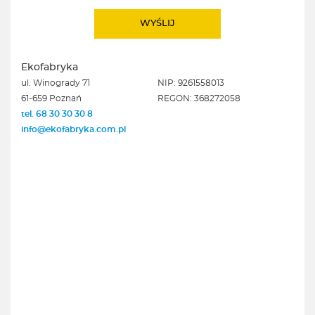
Ekofabryka
ul. Winogrady 71
NIP: 9261558013
61-659 Poznań
REGON: 368272058
tel. 68 30 30 30 8
info@ekofabryka.com.pl