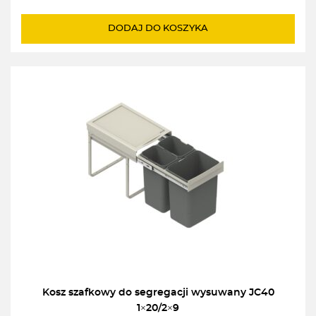
cena
cena
wynosiła:
wynosi:
DODAJ DO KOSZYKA
189,00zł.
179,00zł.
Kosz szafkowy do segregacji wysuwany JC40
1×20/2×9