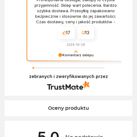
przyjemność. Sklep wart polecenia. Bardzo
szybka dostawa. Przesyłkę zapakowano
bezpiecznie i stosownie do jej zawartości.
Czas dostawy, ceny i jakość produktów -
wszystko bez zarzutów.
17
13
2024-10-29
Komentarz sklepu
Dziękujemy za miłe słowa! Doceniamy czas
poświęcony na podzielenie się z nami Twoim
zebranych i zweryfikowanych przez
doświadczeniem. Z pozdrowieniami, Zespół
Ekofabryki
Oceny produktu
5.0