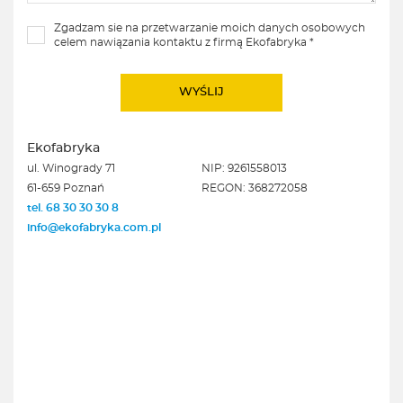
Zgadzam sie na przetwarzanie moich danych osobowych
celem nawiązania kontaktu z firmą Ekofabryka *
Ekofabryka
ul. Winogrady 71
NIP: 9261558013
61-659 Poznań
REGON: 368272058
tel. 68 30 30 30 8
info@ekofabryka.com.pl