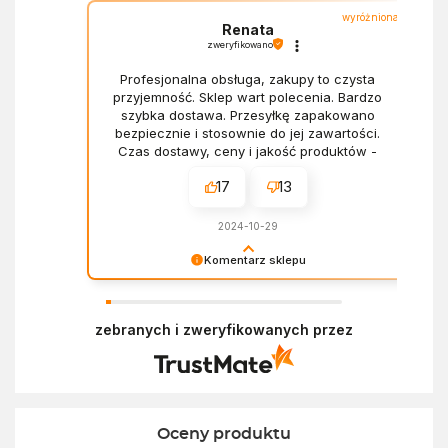
wyróżniona
Renata
zweryfikowano
Profesjonalna obsługa, zakupy to czysta
przyjemność. Sklep wart polecenia. Bardzo
szybka dostawa. Przesyłkę zapakowano
bezpiecznie i stosownie do jej zawartości.
Czas dostawy, ceny i jakość produktów -
wszystko bez zarzutów.
17
13
2024-10-29
Komentarz sklepu
Dziękujemy za miłe słowa! Doceniamy czas
poświęcony na podzielenie się z nami Twoim
zebranych i zweryfikowanych przez
doświadczeniem. Z pozdrowieniami, Zespół
Ekofabryki
Oceny produktu