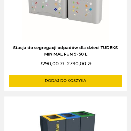
Stacja do segregacji odpadów dla dzieci TUDEKS
MINIMAL FUN 5×50 L
3290,00
zł
2790,00
zł
Pierwotna
Aktualna
cena
cena
wynosiła:
wynosi:
DODAJ DO KOSZYKA
3290,00zł.
2790,00zł.