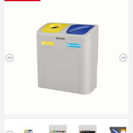
<<
>>