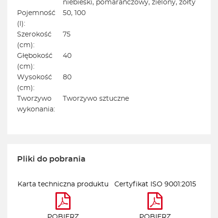
niebieski, pomarańczowy, zielony, żółty
Pojemność
50, 100
(l):
Szerokość
75
(cm):
Głębokość
40
(cm):
Wysokość
80
(cm):
Tworzywo
Tworzywo sztuczne
wykonania:
Pliki do pobrania
Karta techniczna produktu
Certyfikat ISO 9001:2015
POBIERZ
POBIERZ