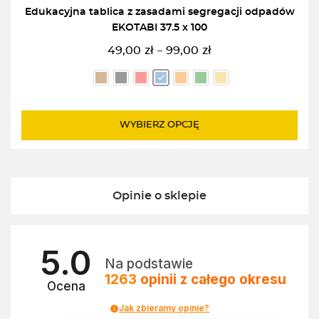
Edukacyjna tablica z zasadami segregacji odpadów
EKOTABI 37.5 x 100
49,00
zł
99,00
zł
–
Zakres
cen:
od
49,00zł
do
WYBIERZ OPCJĘ
99,00zł
Opinie o sklepie
5.0
Na podstawie
1263
opinii
z całego okresu
Ocena
Jak zbieramy opinie?