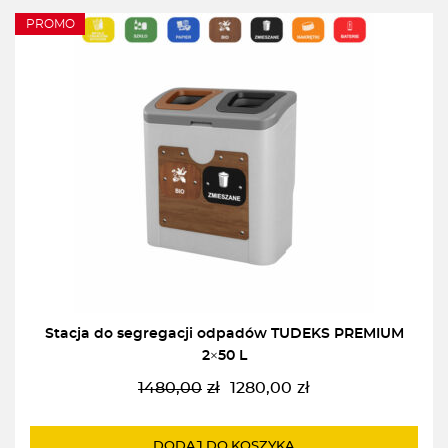
PROMO
Stacja do segregacji odpadów TUDEKS PREMIUM
2×50 L
1480,00
zł
1280,00
zł
Pierwotna
Aktualna
cena
cena
wynosiła:
wynosi:
DODAJ DO KOSZYKA