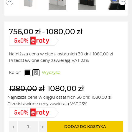
<<
>>
756,00
zł
1080,00
zł
–
Zakres
cen:
od
Najniższa cena w ciągu ostatnich 30 dni:
1080,00
zł
756,00zł
Przedstawione ceny zawierają VAT 23%
do
1080,00zł
Kolor:
Wyczyść
1280,00
zł
1080,00
zł
Najniższa cena w ciągu ostatnich 30 dni:
1080,00
zł
Przedstawione ceny zawierają VAT 23%
Pierwotna
Aktualna
cena
cena
wynosiła:
wynosi:
1280,00zł.
1080,00zł.
DODAJ DO KOSZYKA