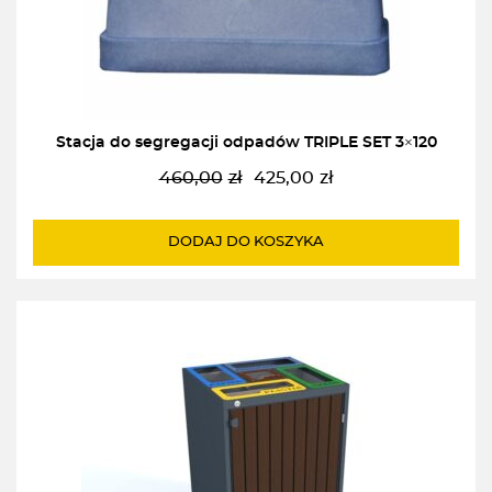
Stacja do segregacji odpadów TRIPLE SET 3×120
460,00
zł
425,00
zł
Pierwotna
Aktualna
cena
cena
wynosiła:
wynosi:
DODAJ DO KOSZYKA
460,00zł.
425,00zł.