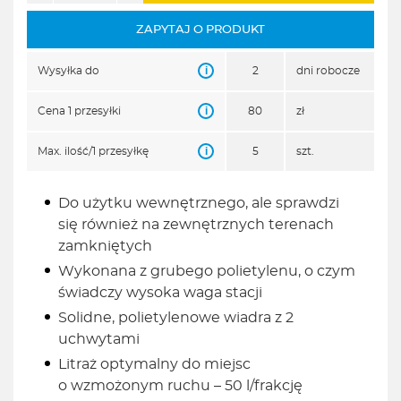
ZAPYTAJ O PRODUKT
i
Wysyłka do
2
dni robocze
i
Cena 1 przesyłki
80
zł
i
Max. ilość/1 przesyłkę
5
szt.
Do użytku wewnętrznego, ale sprawdzi
się również na zewnętrznych terenach
zamkniętych
Wykonana z grubego polietylenu, o czym
świadczy wysoka waga stacji
Solidne, polietylenowe wiadra z 2
uchwytami
Litraż optymalny do miejsc
o wzmożonym ruchu – 50 l/frakcję