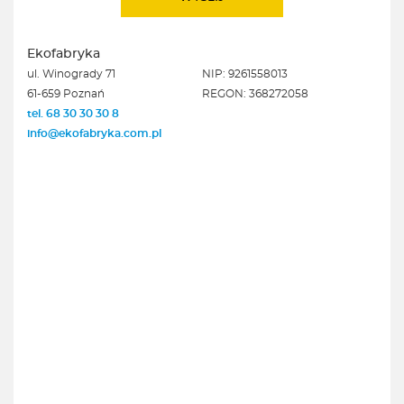
Ekofabryka
ul. Winogrady 71
NIP: 9261558013
61-659 Poznań
REGON: 368272058
tel. 68 30 30 30 8
info@ekofabryka.com.pl