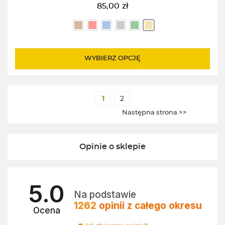
85,00
zł
WYBIERZ OPCJĘ
1
2
Następna strona >>
Opinie o sklepie
5.0
Na podstawie
1262
opinii
z całego okresu
Ocena