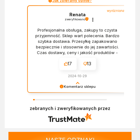
Jak zbieramy opinie?
wyróżniona
Renata
zweryfikowano
Profesjonalna obsługa, zakupy to czysta
przyjemność. Sklep wart polecenia. Bardzo
szybka dostawa. Przesyłkę zapakowano
bezpiecznie i stosownie do jej zawartości.
Czas dostawy, ceny i jakość produktów -
wszystko bez zarzutów.
17
13
2024-10-29
Komentarz sklepu
Dziękujemy za miłe słowa! Doceniamy czas
poświęcony na podzielenie się z nami Twoim
zebranych i zweryfikowanych przez
doświadczeniem. Z pozdrowieniami, Zespół
Ekofabryki