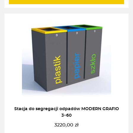
385,00zł.
336,00zł.
Stacja do segregacji odpadów MODERN GRAFIO
3×60
3220,00
zł