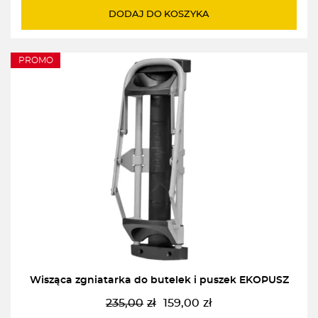
wynosiła:
wynosi:
DODAJ DO KOSZYKA
29,00zł.
26,00zł.
PROMO
Wisząca zgniatarka do butelek i puszek EKOPUSZ
235,00
zł
159,00
zł
Pierwotna
Aktualna