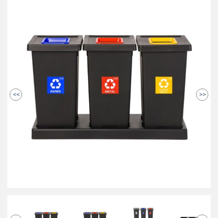
<<
>>