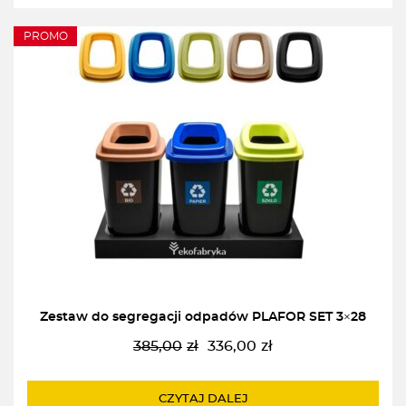
PROMO
Zestaw do segregacji odpadów PLAFOR SET 3×28
385,00
zł
336,00
zł
Pierwotna
Aktualna
cena
cena
wynosiła:
wynosi:
CZYTAJ DALEJ