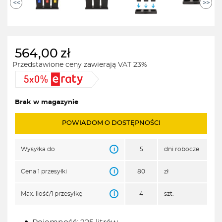
<<
>>
564,00
zł
Przedstawione ceny zawierają VAT 23%
Brak w magazynie
POWIADOM O DOSTĘPNOŚCI
i
Wysyłka do
5
dni robocze
i
Cena 1 przesyłki
80
zł
i
Max. ilość/1 przesyłkę
4
szt.