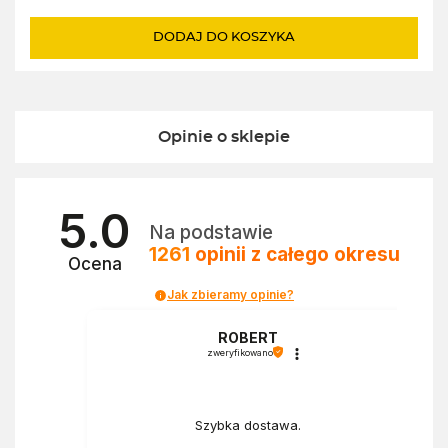
cena
cena
wynosiła:
wynosi:
DODAJ DO KOSZYKA
235,00zł.
159,00zł.
Opinie o sklepie
5.0
Na podstawie
1261
opinii
z całego okresu
Ocena
Jak zbieramy opinie?
a
ROBERT
zweryfikowano
Szybka dostawa.