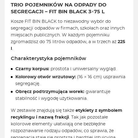
TRIO POJEMNIKÓW NA ODPADY DO
SEGREGACJI – FIT BIN BLACK 3×75 L
Kosze FIT BIN BLACK to niezawodny wybór do
segregacji odpadów w firmach, szkołach oraz innych
miejscach publicznych. W każdym pojemniku
zgromadzisz do 75 litrów odpadów, a w trzech aż
225
l
.
Charakterystyka pojemników
Czarny korpus:
prostota i uniwersalny wygląd.
Kolorowy otwór wrzutowy:
(16 × 16 cm) usprawnia
segregację.
Obręcz podtrzymująca worek:
gwarantuje
stabilność i wygodę użytkowania.
W zestawie znajdują się także
etykiety z symbolem
recyklingu i nazwą frakcji
. Tak jak pozostałe
kolorowe elementy ułatwiają one bezbłędne
rozpoznawanie rodzaju odpadów, co sprawia, że
segregacja staje się prostsza i bardziej intuicyjna.