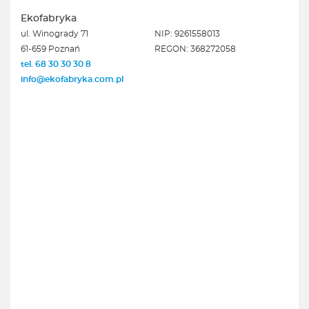
Ekofabryka
ul. Winogrady 71
NIP: 9261558013
61-659 Poznań
REGON: 368272058
tel. 68 30 30 30 8
info@ekofabryka.com.pl