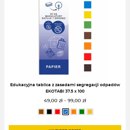
Edukacyjna tablica z zasadami segregacji odpadów
EKOTABI 37.5 x 100
49,00
zł
99,00
zł
–
Zakres
cen:
od
49,00zł
do