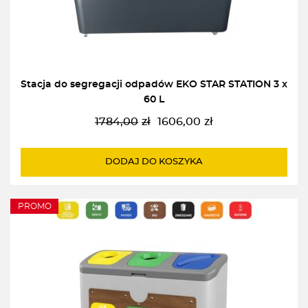
Stacja do segregacji odpadów EKO STAR STATION 3 x
60 L
1784,00
zł
1606,00
zł
Pierwotna
Aktualna
cena
cena
wynosiła:
wynosi:
DODAJ DO KOSZYKA
1784,00zł.
1606,00zł.
PROMO