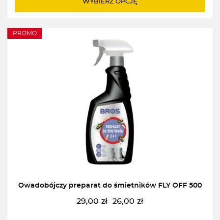
WYBIERZ OPCJĘ
99,00zł
PROMO
Owadobójczy preparat do śmietników FLY OFF 500
29,00
zł
26,00
zł
Pierwotna
Aktualna
cena
cena