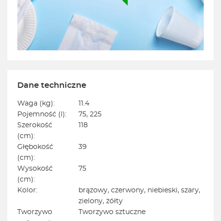
Dane techniczne
Waga (kg):
11.4
Pojemność (l):
75, 225
Szerokość
118
(cm):
Głębokość
39
(cm):
Wysokość
75
(cm):
Kolor:
brązowy, czerwony, niebieski, szary,
zielony, żółty
Tworzywo
Tworzywo sztuczne