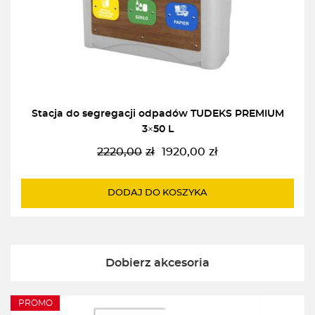
Stacja do segregacji odpadów TUDEKS PREMIUM
3×50 L
2220,00
zł
1920,00
zł
Pierwotna
Aktualna
cena
cena
wynosiła:
wynosi:
DODAJ DO KOSZYKA
2220,00zł.
1920,00zł.
Dobierz akcesoria
PROMO