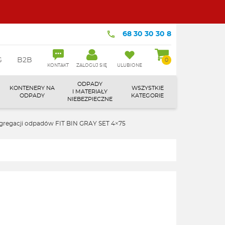
68 30 30 30 8
G
B2B
0
KONTAKT
ZALOGUJ SIĘ
ULUBIONE
ODPADY
KONTENERY NA
WSZYSTKIE
I MATERIAŁY
ODPADY
KATEGORIE
NIEBEZPIECZNE
gregacji odpadów FIT BIN GRAY SET 4×75