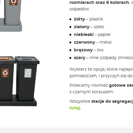
rozmiarach oraz 6 kolorach
,
odpadów:
żółty
– plastik
zielony
– szkło
niebieski
– papier
czerwony
– metal
brązowy
– bio
szary
– inne (odpady zmiesz
Wybierz te opcje, które najlep
pomieszczeń, i przyczyń się 
Polecamy również
gotowe ze
z czarnym korpusem.
Wszystkie
stacje do segrega
tutaj.