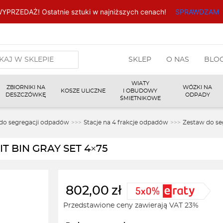
YPRZEDAŻ! Ostatnie sztuki w najniższych cenach!
SPRAWDZAM
arka
SKLEP
O NAS
BLO
w
WIATY
ZBIORNIKI NA
WÓZKI NA
KOSZE ULICZNE
I OBUDOWY
DESZCZÓWKĘ
ODPADY
ŚMIETNIKOWE
 do segregacji odpadów
>>>
Stacje na 4 frakcje odpadów
>>>
Zestaw do se
IT BIN GRAY SET 4×75
802,00
zł
Przedstawione ceny zawierają VAT 23%