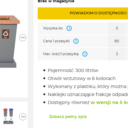
Brak w magazynie
POWIADOM O DOSTĘPNOŚCI
i
Wysyłka do
5
>>
i
Cena 1 przesyłki
80
i
Max. ilość/1 przesyłkę
3
Pojemność: 300 litrów
Otwór wrzutowy w 6 kolorach
Wykonany z plastiku, który można
Naklejki oznaczające frakcje odpa
Dostępny również
w wersji na 5 
Zobacz pełny opis
>>