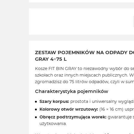
ZESTAW POJEMNIKÓW NA ODPADY DO 
GRAY 4×75 L
Kosze FIT BIN GRAY to niezawodny wybór do s
szkołach oraz innych miejscach publicznych.
zgromadzisz do 75 litrów odpadów, czyli w su
Charakterystyka pojemników
Szary korpus:
prostota i uniwersalny wygląd
Kolorowy otwór wrzutowy:
(16 × 16 cm) usp
Obręcz podtrzymująca worek:
gwarantuje s
użytkowania.