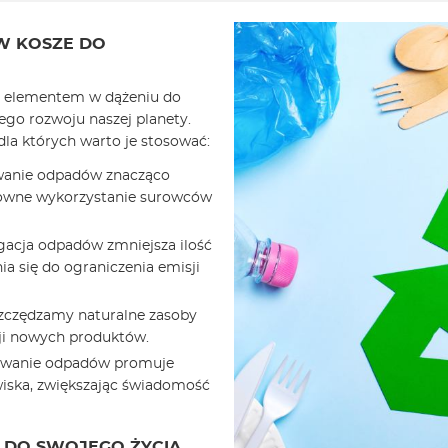
W KOSZE DO
 elementem w dążeniu do
go rozwoju naszej planety.
la których warto je stosować:
wanie odpadów znacząco
onowne wykorzystanie surowców
acja odpadów zmniejsza ilość
ia się do ograniczenia emisji
szczędzamy naturalne zasoby
cji nowych produktów.
wanie odpadów promuje
iska, zwiększając świadomość
DO SWOJEGO ŻYCIA