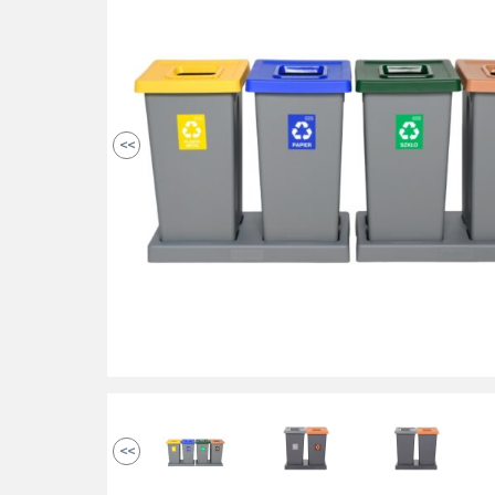
<<
<<