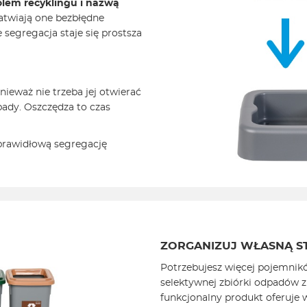
olem recyklingu i nazwą
łatwiają one bezbłędne
segregacja staje się prostsza
ieważ nie trzeba jej otwierać
ady. Oszczędza to czas
 prawidłową segregację
ZORGANIZUJ WŁASNĄ S
Potrzebujesz więcej pojemnik
selektywnej zbiórki odpadów 
funkcjonalny produkt oferuje w