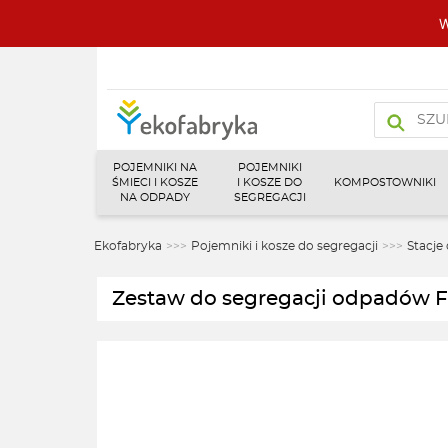
W
Wyszukiw
produktó
POJEMNIKI NA
POJEMNIKI
ŚMIECI I KOSZE
I KOSZE DO
KOMPOSTOWNIKI
NA ODPADY
SEGREGACJI
Ekofabryka
>>>
Pojemniki i kosze do segregacji
>>>
Stacje
Zestaw do segregacji odpadów F