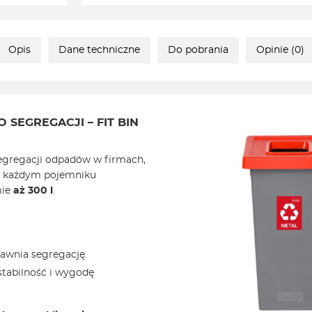
Opis
Dane techniczne
Do pobrania
Opinie (0)
SEGREGACJI – FIT BIN
egregacji odpadów w firmach,
 W każdym pojemniku
mie
aż 300 l
.
.
rawnia segregację.
tabilność i wygodę