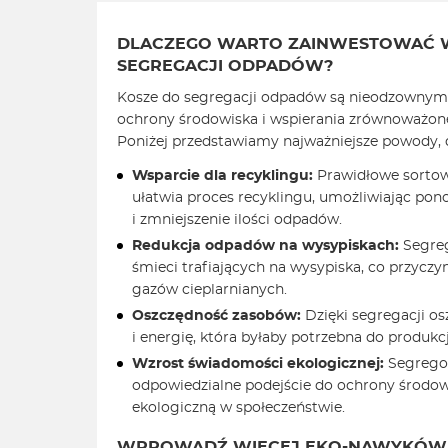
DLACZEGO WARTO ZAINWESTOWAĆ 
SEGREGACJI ODPADÓW?
Kosze do segregacji odpadów są nieodzownym
ochrony środowiska i wspierania zrównoważone
Poniżej przedstawiamy najważniejsze powody, d
Wsparcie dla recyklingu:
Prawidłowe sorto
ułatwia proces recyklingu, umożliwiając p
i zmniejszenie ilości odpadów.
Redukcja odpadów na wysypiskach:
Segreg
śmieci trafiających na wysypiska, co przyczyn
gazów cieplarnianych.
Oszczędność zasobów:
Dzięki segregacji o
i energię, która byłaby potrzebna do produk
Wzrost świadomości ekologicznej:
Segrego
odpowiedzialne podejście do ochrony środow
ekologiczną w społeczeństwie.
WPROWADŹ WIĘCEJ EKO-NAWYKÓW 