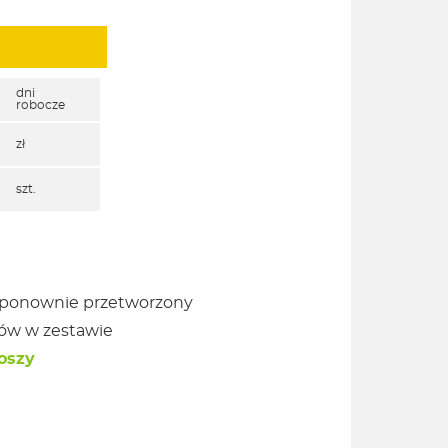
dni
robocze
zł
szt.
 ponownie przetworzony
dów w zestawie
koszy