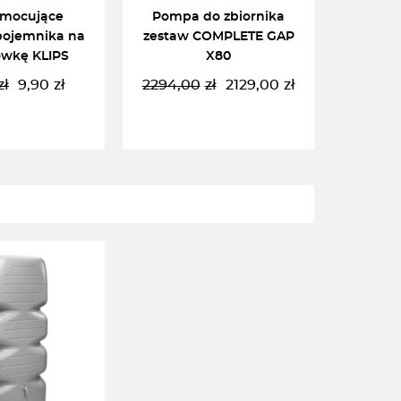
 mocujące
Pompa do zbiornika
pojemnika na
zestaw COMPLETE GAP
ówkę KLIPS
X80
zł
9,90
zł
2294,00
zł
2129,00
zł
Pierwotna
Aktualna
Pierwotna
Aktualna
cena
cena
cena
cena
wynosiła:
wynosi:
wynosiła:
wynosi:
56,00zł.
9,90zł.
2294,00zł.
2129,00zł.
DO KOSZYKA
DODAJ DO KOSZYKA