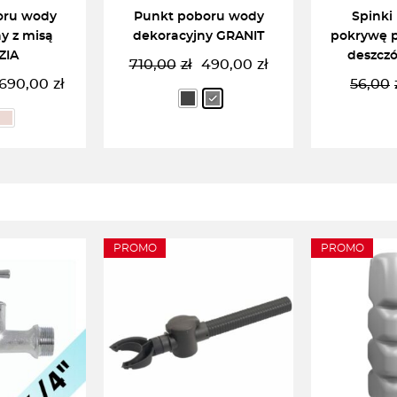
oru wody
Punkt poboru wody
Spinki
y z misą
dekoracyjny GRANIT
pokrywę 
ZIA
deszcz
710,00
zł
490,00
zł
Pierwotna
Aktualna
690,00
zł
56,00
ierwotna
ktualna
cena
cena
ena
ena
wynosiła:
wynosi:
ynosiła:
ynosi:
710,00zł.
490,00zł.
024,00zł.
90,00zł.
 OPCJĘ
WYBIERZ OPCJĘ
DODAJ 
PROMO
PROMO