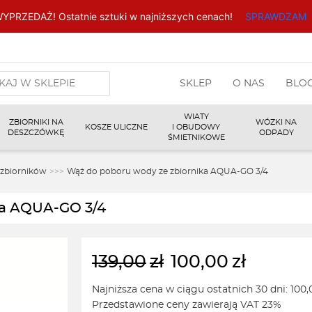
YPRZEDAŻ! Ostatnie sztuki w najniższych cenach!
SPRAWDZAM
arka
SKLEP
O NAS
BLO
w
WIATY
ZBIORNIKI NA
WÓZKI NA
KOSZE ULICZNE
I OBUDOWY
DESZCZÓWKĘ
ODPADY
ŚMIETNIKOWE
 zbiorników
>>>
Wąż do poboru wody ze zbiornika AQUA-GO 3/4
ka AQUA-GO 3/4
139,00
zł
100,00
zł
Pierwotna
Aktualna
cena
cena
Najniższa cena w ciągu ostatnich 30 dni:
100,
wynosiła:
wynosi:
Przedstawione ceny zawierają VAT 23%