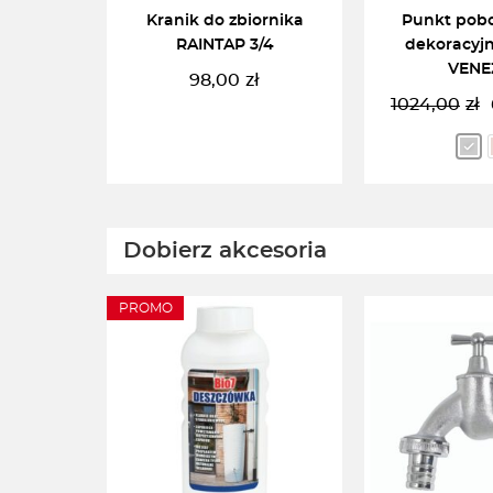
Kranik do zbiornika
Punkt pob
RAINTAP 3/4
dekoracyjn
VENE
98,00
zł
1024,00
zł
P
A
c
c
w
w
1
6
DODAJ DO KOSZYKA
WYBIERZ
Dobierz akcesoria
PROMO