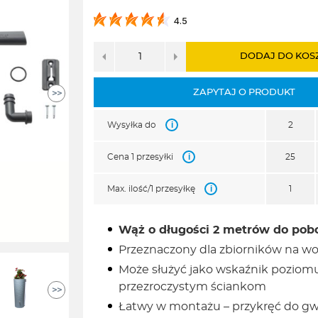
139,00zł.
100,00zł.
4.5
DODAJ DO KOS
ZAPYTAJ O PRODUKT
>>
i
Wysyłka do
2
i
Cena 1 przesyłki
25
i
Max. ilość/1 przesyłkę
1
Wąż o długości 2 metrów do pobo
Przeznaczony dla zbiorników na w
Może służyć jako wskaźnik poziom
przezroczystym ściankom
>>
Łatwy w montażu – przykręć do gwi