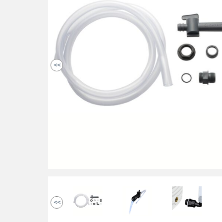
<<
<<