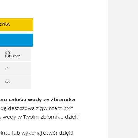
ZYKA
dni
robocze
zł
szt.
ru całości wody ze zbiornika
odę deszczową z gwintem 3/4″
u wody w Twoim zbiorniku dzięki
ntu lub wykonaj otwór dzięki