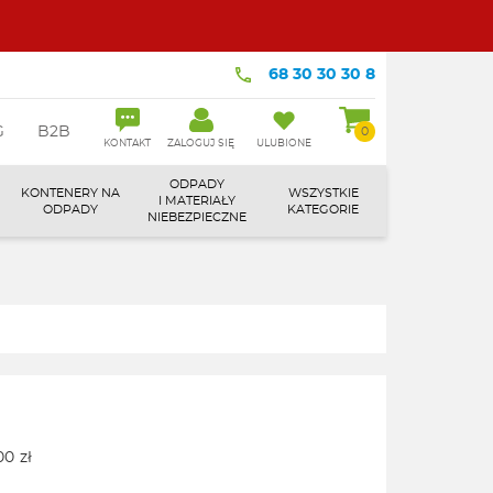
68 30 30 30 8
G
B2B
0
KONTAKT
ZALOGUJ SIĘ
ULUBIONE
ODPADY
KONTENERY NA
WSZYSTKIE
I MATERIAŁY
ODPADY
KATEGORIE
NIEBEZPIECZNE
00
zł