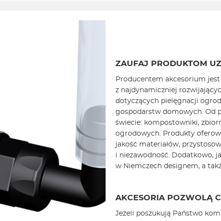
ZAUFAJ PRODUKTOM UZ
Producentem akcesorium jest 
z najdynamiczniej rozwijający
dotyczących pielęgnacji ogrod
gospodarstw domowych. Od pon
świecie: kompostowniki, zbiorn
ogrodowych. Produkty oferowa
jakość materiałów, przystosow
i niezawodność. Dodatkowo, ja
w Niemczech designem, a takż
AKCESORIA POZWOLĄ CI
Jeżeli poszukują Państwo kom