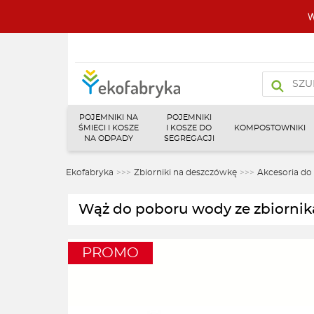
W
Wyszukiw
produktó
POJEMNIKI NA
POJEMNIKI
ŚMIECI I KOSZE
I KOSZE DO
KOMPOSTOWNIKI
NA ODPADY
SEGREGACJI
Ekofabryka
>>>
Zbiorniki na deszczówkę
>>>
Akcesoria do
Wąż do poboru wody ze zbiorni
PROMO