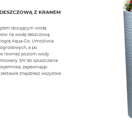
 DESZCZOWĄ Z KRANEM
wężem dozującym wodę
ników na wodę deszczową.
logię Aqua-Go. Umożliwia
 ogrodowych, a po
je również poziom wody
intowany 3/4″do spuszczania
 pojemnika, zapewniając
zestawie znajdziesz wszystkie