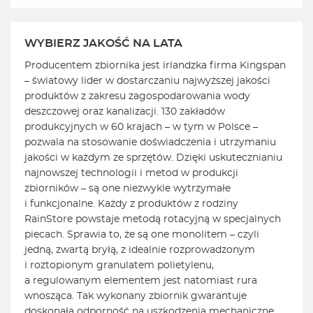
WYBIERZ JAKOŚĆ NA LATA
Producentem zbiornika jest irlandzka firma Kingspan
– światowy lider w dostarczaniu najwyższej jakości
produktów z zakresu zagospodarowania wody
deszczowej oraz kanalizacji. 130 zakładów
produkcyjnych w 60 krajach – w tym w Polsce –
pozwala na stosowanie doświadczenia i utrzymaniu
jakości w każdym ze sprzętów. Dzięki uskutecznianiu
najnowszej technologii i metod w produkcji
zbiorników – są one niezwykle wytrzymałe
i funkcjonalne. Każdy z produktów z rodziny
RainStore powstaje metodą rotacyjną w specjalnych
piecach. Sprawia to, że są one monolitem – czyli
jedną, zwartą bryłą, z idealnie rozprowadzonym
i roztopionym granulatem polietylenu,
a regulowanym elementem jest natomiast rura
wnosząca. Tak wykonany zbiornik gwarantuje
doskonałą odporność na uszkodzenia mechaniczne,