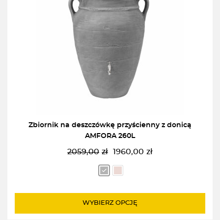
Zbiornik na deszczówkę przyścienny z donicą
AMFORA 260L
2059,00
zł
1960,00
zł
Pierwotna
Aktualna
cena
cena
wynosiła:
wynosi:
2059,00zł.
1960,00zł.
WYBIERZ OPCJĘ