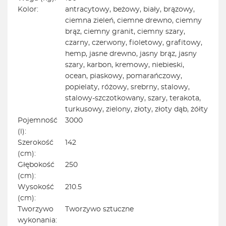
Kolor:
antracytowy, beżowy, biały, brązowy,
ciemna zieleń, ciemne drewno, ciemny
brąz, ciemny granit, ciemny szary,
czarny, czerwony, fioletowy, grafitowy,
hemp, jasne drewno, jasny brąz, jasny
szary, karbon, kremowy, niebieski,
ocean, piaskowy, pomarańczowy,
popielaty, różowy, srebrny, stalowy,
stalowy-szczotkowany, szary, terakota,
turkusowy, zielony, złoty, złoty dąb, żółty
Pojemność
3000
(l):
Szerokość
142
(cm):
Głębokość
250
(cm):
Wysokość
210.5
(cm):
Tworzywo
Tworzywo sztuczne
wykonania: