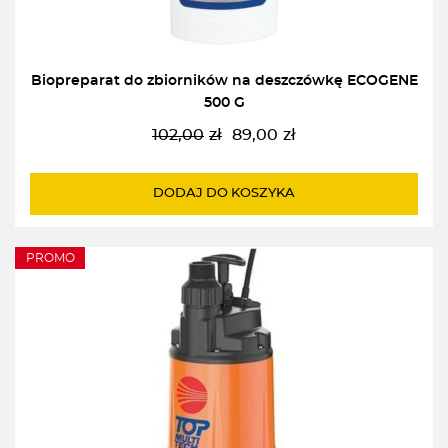
Biopreparat do zbiorników na deszczówkę ECOGENE
500 G
102,00
zł
89,00
zł
Pierwotna
Aktualna
cena
cena
wynosiła:
wynosi:
DODAJ DO KOSZYKA
102,00zł.
89,00zł.
PROMO