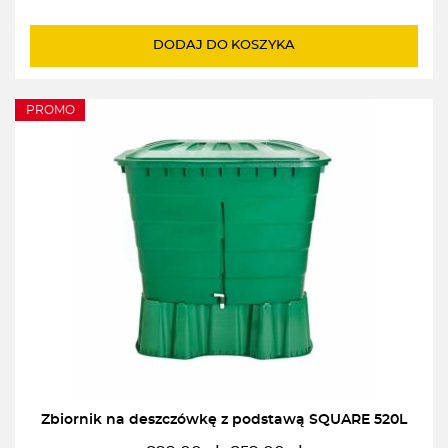
cena
cena
wynosiła:
wynosi:
DODAJ DO KOSZYKA
929,00zł.
788,00zł.
PROMO
Zbiornik na deszczówkę z podstawą SQUARE 520L