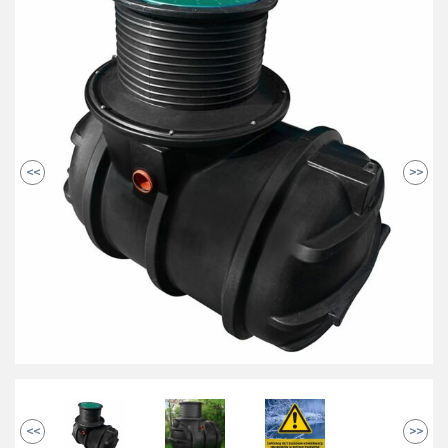
<<
>>
<<
>>