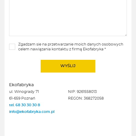
Zgadzam sie na przetwarzanie moich danych osobowych
celem nawiązania kontaktu z firmą Ekofabryka *
Ekofabryka
ul. Winogrady 71
NIP: 9261558013
61-659 Poznań
REGON: 368272058
tel. 68 30 30 30 8
info@ekofabryka.com.pl