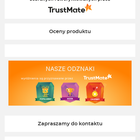
Ekofabryce. Mamy nadzieję, że do nas wrócisz :)
Pozdrawiamy
Oceny produktu
NASZE ODZNAKI
wyróżnienia są przyznawane przez
Zapraszamy do kontaktu