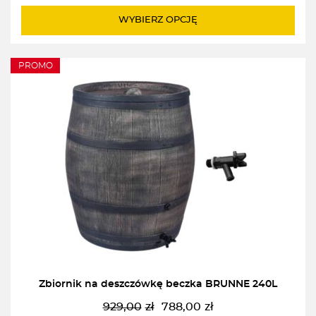
do
WYBIERZ OPCJĘ
2540,00zł
PROMO
Zbiornik na deszczówkę beczka BRUNNE 240L
929,00
zł
788,00
zł
Pierwotna
Aktualna