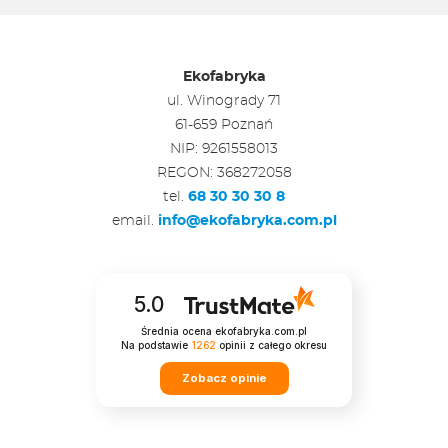
Ekofabryka
ul. Winogrady 71
61-659 Poznań
NIP: 9261558013
REGON: 368272058
tel.
68 30 30 30 8
email.
info@ekofabryka.com.pl
5.0
Średnia ocena ekofabryka.com.pl
Na podstawie
1262
opinii
z całego okresu
Zobacz opinie