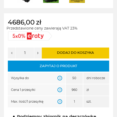
4686,00
zł
Przedstawione ceny zawierają VAT 23%
DODAJ DO KOSZYKA
ZAPYTAJ O PRODUKT
i
Wysyłka do
50
dni robocze
i
Cena 1 przesyłki
960
zł
i
Max. ilość/1 przesyłkę
1
szt.
Podziemny zbiornik na deszczówkę