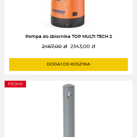
Pompa do zbiornika TOP MULTI TECH 2
2467,00
zł
2343,00
zł
Pierwotna
Aktualna
cena
cena
wynosiła:
wynosi:
DODAJ DO KOSZYKA
2467,00zł.
2343,00zł.
PROMO