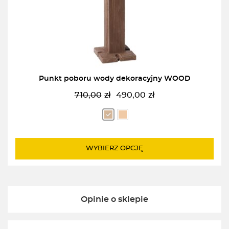
Punkt poboru wody dekoracyjny WOOD
710,00
zł
490,00
zł
Pierwotna
Aktualna
cena
cena
wynosiła:
wynosi:
710,00zł.
490,00zł.
WYBIERZ OPCJĘ
Opinie o sklepie