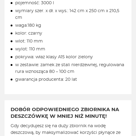
pojemność: 3000 l
wymiary szer. x dł. x wys.: 142 cm x 250 cm x 210,5
cm
waga:180 kg
kolor: czarny
wlot: 110 mm
wylot: 110 mm
pokrywa: właz klasy A15 kolor zielony
w zestawie: zamek ze stali nierdzewnej, regulowana
rura wznosząca 80 – 100 cm
gwarancja producenta: 20 lat
DOBÓR ODPOWIEDNIEGO ZBIORNIKA NA
DESZCZÓWKĘ W MNIEJ NIŻ MINUTĘ!
Gdy decydujesz się na duży zbiornik na wodę
deszczową, by maksymalizować korzyści płynące ze