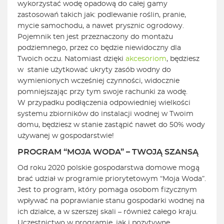
wykorzystać wodę opadową do całej gamy
zastosowań takich jak: podlewanie roślin, pranie,
mycie samochodu, a nawet prysznic ogrodowy.
Pojemnik ten jest przeznaczony do montażu
podziemnego, przez co będzie niewidoczny dla
Twoich oczu. Natomiast dzięki
akcesoriom
, będziesz
w stanie użytkować ukryty zasób wodny do
wymienionych wcześniej czynności, widocznie
pomniejszając przy tym swoje rachunki za wodę.
W przypadku podłączenia odpowiedniej wielkości
systemu zbiorników do instalacji wodnej w Twoim
domu, będziesz w stanie zastąpić nawet do 50% wody
używanej w gospodarstwie!
PROGRAM “MOJA WODA” – TWOJĄ SZANSĄ
Od roku 2020 polskie gospodarstwa domowe mogą
brać udział w programie priorytetowym “Moja Woda”.
Jest to program, który pomaga osobom fizycznym
wpływać na poprawianie stanu gospodarki wodnej na
ich działce, a w szerszej skali – również całego kraju.
Uczestnictwo w programie, jak i pozytywne