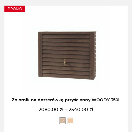
PROMO
Zbiornik na deszczówkę przyścienny WOODY 350L
2080,00
zł
2540,00
zł
–
Zakres
cen:
od
2080,00zł