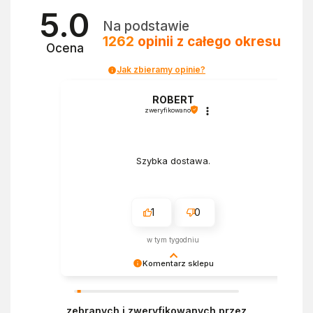
5.0
Na podstawie
1262
opinii
z całego okresu
Ocena
Jak zbieramy opinie?
a
ROBERT
zweryfikowano
Szybka dostawa.
1
0
w tym tygodniu
Komentarz sklepu
Bardzo cieszy nas Twoja świetna recenzja!
Ciężko pracujemy, aby sprostać oczekiwaniom
zebranych i zweryfikowanych przez
wszystkich osób zaopatrujących się w