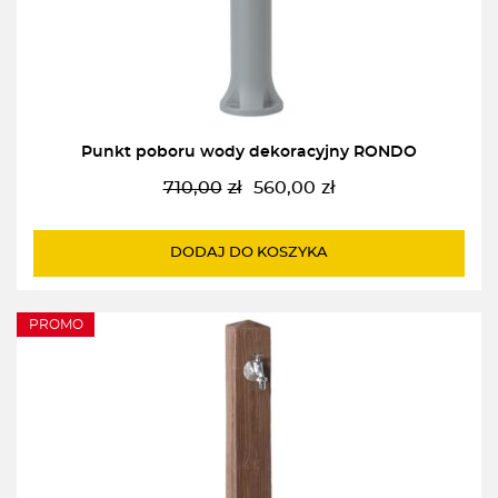
Punkt poboru wody dekoracyjny RONDO
710,00
zł
560,00
zł
Pierwotna
Aktualna
cena
cena
wynosiła:
wynosi:
DODAJ DO KOSZYKA
710,00zł.
560,00zł.
PROMO