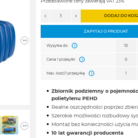
Przedstawione ceny zawierają VAT 23%
4540,00zł.
4010,00zł.
DODAJ DO KOS
ZAPYTAJ O PRODUKT
>>
i
Wysyłka do
10
i
Cena 1 przesyłki
0
i
Max. ilość/1 przesyłkę
1
Zbiornik podziemny o pojemnośc
polietylenu PEHD
Realne oszczędności poprzez zbier
Szerokie możliwości rozbudowy sys
Montaż bez konieczności użycia ma
>>
10 lat gwarancji producenta