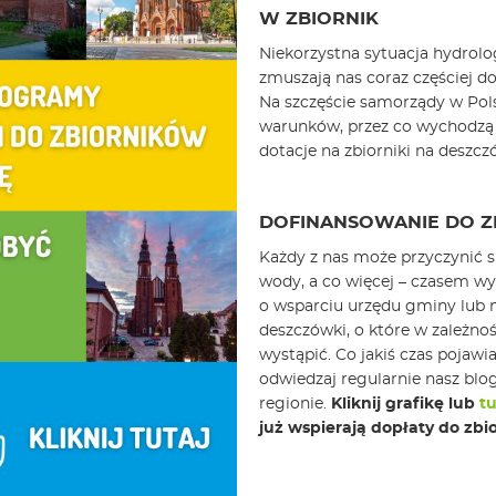
W ZBIORNIK
Niekorzystna sytuacja hydrolo
zmuszają nas coraz częściej d
Na szczęście samorządy w Pols
warunków, przez co wychodzą 
dotacje na zbiorniki na deszcz
DOFINANSOWANIE DO 
Każdy z nas może przyczynić s
wody, a co więcej – czasem wy
o wsparciu urzędu gminy lub m
deszczówki, o które w zależn
wystąpić. Co jakiś czas pojawi
odwiedzaj regularnie nasz blo
regionie.
Kliknij grafikę lub
tu
już wspierają dopłaty do zbio