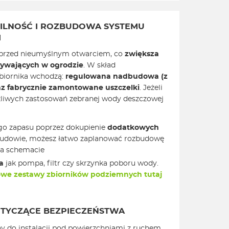
BILNOŚĆ I ROZBUDOWA SYSTEMU
I
y przed nieumyślnym otwarciem, co
zwiększa
bywających w ogrodzie
. W skład
biornika wchodzą:
regulowana nadbudowa (z
az fabrycznie zamontowane uszczelki
. Jeżeli
liwych zastosowań zebranej wody deszczowej
go zapasu poprzez dokupienie
dodatkowych
j budowie, możesz łatwo zaplanować rozbudowę
na schemacie
a
jak pompa, filtr czy skrzynka poboru wody.
we zestawy zbiorników podziemnych tutaj
TYCZĄCE BEZPIECZEŃSTWA
ny do instalacji pod powierzchniami z ruchem