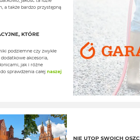
atkowo, jakość ta idzie
 a także bardzo przystępną
CYJNE, KTÓRE
niki podziemne czy zwykłe
ę dodatkowe akcesoria,
onicami, jak i różne
do sprawdzenia całej
naszej
NIE UTOP SWOICH OSZC