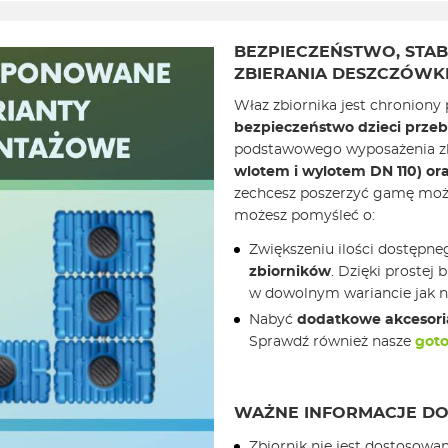
BEZPIECZEŃSTWO, STA
ZBIERANIA DESZCZÓWK
Właz zbiornika jest chronion
bezpieczeństwo dzieci prze
podstawowego wyposażenia z
wlotem i wylotem DN 110) or
zechcesz poszerzyć gamę moż
możesz pomyśleć o:
Zwiększeniu ilości dostępne
zbiorników
. Dzięki proste
w dowolnym wariancie jak 
Nabyć
dodatkowe akcesori
Sprawdź również nasze
goto
WAŻNE INFORMACJE DO
Zbiornik nie jest dostosowa