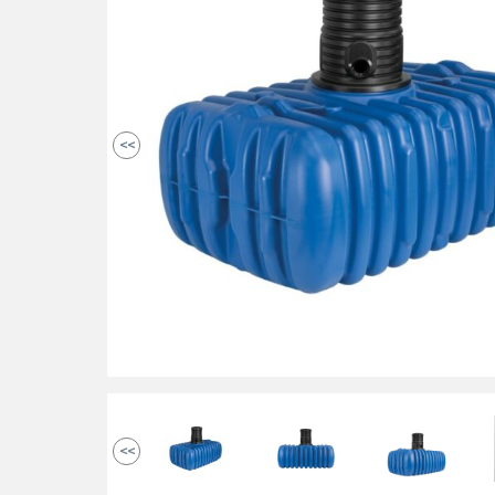
<<
<<