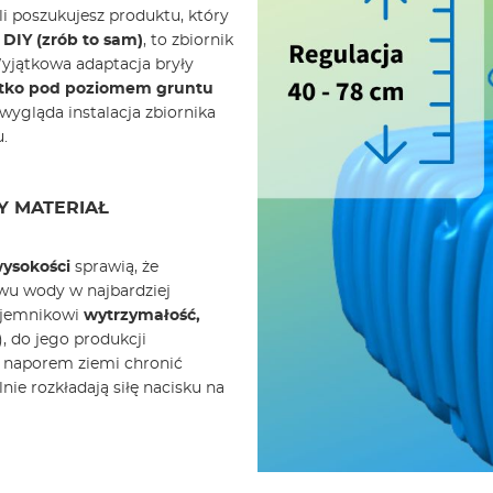
li poszukujesz produktu, który
DIY (zrób to sam)
, to zbiornik
jątkowa adaptacja bryły
łytko pod poziomem gruntu
ygląda instalacja zbiornika
.
Y MATERIAŁ
wysokości
sprawią, że
ywu wody w najbardziej
pojemnikowi
wytrzymałość,
), do jego produkcji
d naporem ziemi chronić
nie rozkładają siłę nacisku na