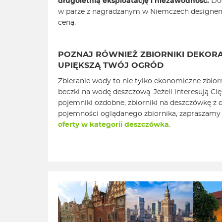
długoletnią eksploatację i niezawodność.
Dod
w parze z nagradzanym w Niemczech designem,
ceną.
POZNAJ RÓWNIEŻ ZBIORNIKI DEKORA
UPIĘKSZĄ TWÓJ OGRÓD
Zbieranie wody to nie tylko ekonomiczne zbior
beczki na wodę deszczową. Jeżeli interesują Ci
pojemniki ozdobne, zbiorniki na deszczówkę z d
pojemności oglądanego zbiornika, zapraszamy 
oferty w kategorii deszczówka
.