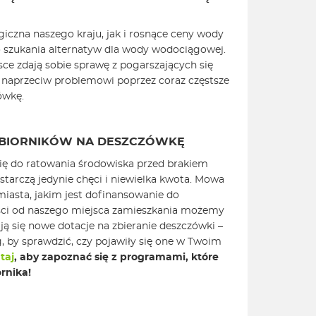
giczna naszego kraju, jak i rosnące ceny wody
o szukania alternatyw dla wody wodociągowej.
ce zdają sobie sprawę z pogarszających się
naprzeciw problemowi poprzez coraz częstsze
ówkę.
ZBIORNIKÓW NA DESZCZÓWKĘ
ię do ratowania środowiska przed brakiem
starczą jedynie chęci i niewielka kwota. Mowa
iasta, jakim jest dofinansowanie do
ości od naszego miejsca zamieszkania możemy
ają się nowe dotacje na zbieranie deszczówki –
g, by sprawdzić, czy pojawiły się one w Twoim
taj
, aby zapoznać się z programami, które
rnika!