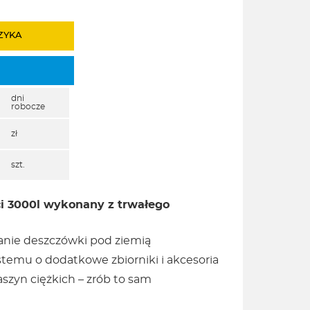
ZYKA
dni
robocze
zł
szt.
i 3000l wykonany z trwałego
anie deszczówki pod ziemią
temu o dodatkowe zbiorniki i akcesoria
szyn ciężkich – zrób to sam