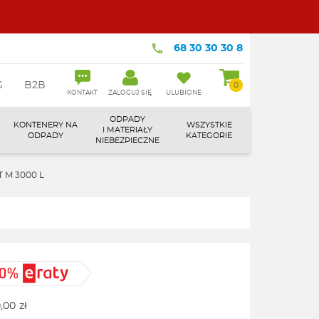
68 30 30 30 8
G
B2B
0
KONTAKT
ZALOGUJ SIĘ
ULUBIONE
ODPADY
KONTENERY NA
WSZYSTKIE
I MATERIAŁY
ODPADY
KATEGORIE
NIEBEZPIECZNE
T M 3000 L
,00
zł