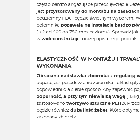
często bardzo angażujące przedsięwzięcie. Jeże
jest
przystosowany do montażu na zasadach 
podziemny FLAT będzie świetnym wyborem. Wy
pojemnika
pozawala na instalację bardzo p
(już od 400 do 780 mm naziomu). Sprawdź jak w
w
wideo instrukcji
poniżej opisu tego produktu
ELASTYCZNOŚĆ W MONTAŻU I TRWAŁ
WYKONANIA
Obracana nadstawka zbiornika z regulacją 
dopasujesz posadowienie zbiornika i układ spł
odpowiedni dla siebie sposób. Aby zapewnić 
odporność, a przy tym niewielką wagę
(115kg
zastosowano
tworzywo sztuczne PEHD
. Prze
będzie również
duża ilość żeber
, które optymal
zakopany zbiornik.