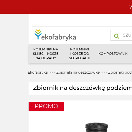
W
Wyszukiw
produktó
POJEMNIKI NA
POJEMNIKI
ŚMIECI I KOSZE
I KOSZE DO
KOMPOSTOWNIKI
NA ODPADY
SEGREGACJI
Ekofabryka
>>>
Zbiorniki na deszczówkę
>>>
Zbiorniki po
Zbiornik na deszczówkę podziem
PROMO