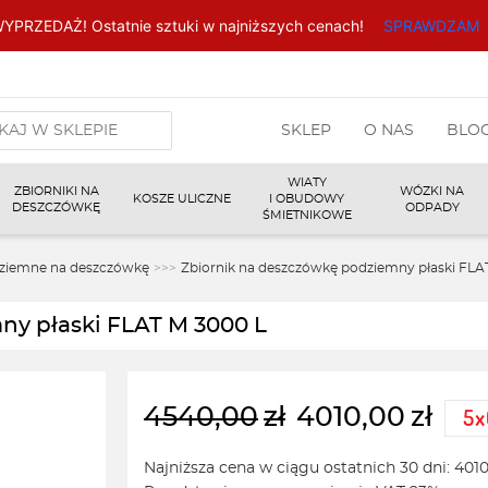
YPRZEDAŻ! Ostatnie sztuki w najniższych cenach!
SPRAWDZAM
arka
SKLEP
O NAS
BLO
w
WIATY
ZBIORNIKI NA
WÓZKI NA
KOSZE ULICZNE
I OBUDOWY
DESZCZÓWKĘ
ODPADY
ŚMIETNIKOWE
dziemne na deszczówkę
>>>
Zbiornik na deszczówkę podziemny płaski FLA
ny płaski FLAT M 3000 L
4540,00
zł
4010,00
zł
Pierwotna
Aktualna
cena
cena
Najniższa cena w ciągu ostatnich 30 dni:
4010
wynosiła:
wynosi: