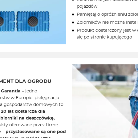
pojazdów
Pamiętaj o opróżnieniu zbi
Zbiorników nie można insta
Produkt dostarczony jest w
się po stronie kupującego
MENT DLA OGRODU
 Garantia
– jedno
orstw w Europie: pielęgnacja
dla gospodarstw domowych to
20 lat dostarcza dla
zbiorniki na deszczówkę,
kty oferowane przez firmę
w –
przystosowane są one pod