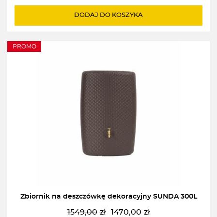
cena
cena
wynosiła:
wynosi:
DODAJ DO KOSZYKA
1519,00zł.
1030,00zł.
PROMO
Zbiornik na deszczówkę dekoracyjny SUNDA 300L
1549,00
zł
1470,00
zł
Pierwotna
Aktualna