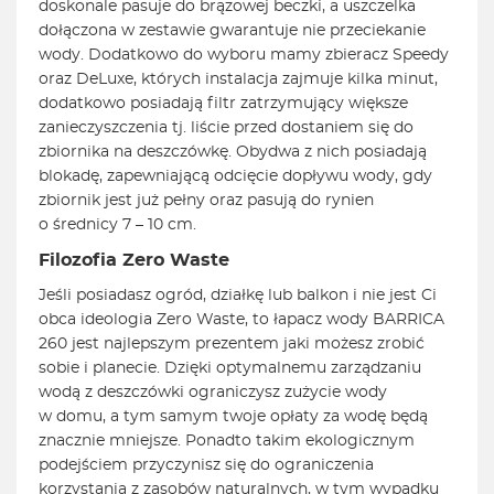
doskonale pasuje do brązowej beczki, a uszczelka
dołączona w zestawie gwarantuje nie przeciekanie
wody. Dodatkowo do wyboru mamy zbieracz Speedy
oraz DeLuxe, których instalacja zajmuje kilka minut,
dodatkowo posiadają filtr zatrzymujący większe
zanieczyszczenia tj. liście przed dostaniem się do
zbiornika na deszczówkę. Obydwa z nich posiadają
blokadę, zapewniającą odcięcie dopływu wody, gdy
zbiornik jest już pełny oraz pasują do rynien
o średnicy 7 – 10 cm.
Filozofia Zero Waste
Jeśli posiadasz ogród, działkę lub balkon i nie jest Ci
obca ideologia Zero Waste, to łapacz wody BARRICA
260 jest najlepszym prezentem jaki możesz zrobić
sobie i planecie. Dzięki optymalnemu zarządzaniu
wodą z deszczówki ograniczysz zużycie wody
w domu, a tym samym twoje opłaty za wodę będą
znacznie mniejsze. Ponadto takim ekologicznym
podejściem przyczynisz się do ograniczenia
korzystania z zasobów naturalnych, w tym wypadku