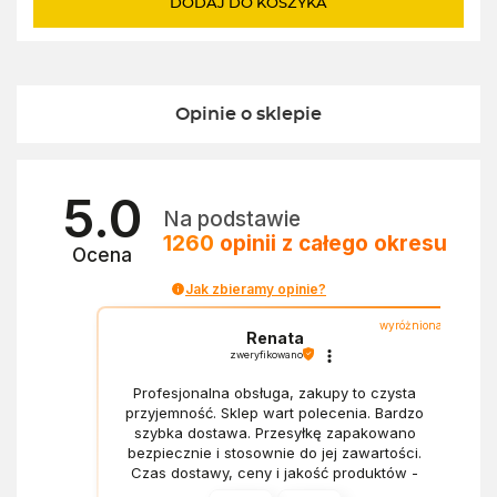
DODAJ DO KOSZYKA
259,00zł.
229,00zł.
Opinie o sklepie
5.0
Na podstawie
1260
opinii
z całego okresu
Ocena
Jak zbieramy opinie?
wyróżniona
Renata
zweryfikowano
Profesjonalna obsługa, zakupy to czysta
przyjemność. Sklep wart polecenia. Bardzo
szybka dostawa. Przesyłkę zapakowano
bezpiecznie i stosownie do jej zawartości.
Czas dostawy, ceny i jakość produktów -
wszystko bez zarzutów.