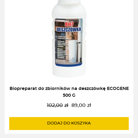
Biopreparat do zbiorników na deszczówkę ECOGENE
500 G
102,00
zł
89,00
zł
Pierwotna
Aktualna
cena
cena
wynosiła:
wynosi:
DODAJ DO KOSZYKA
102,00zł.
89,00zł.