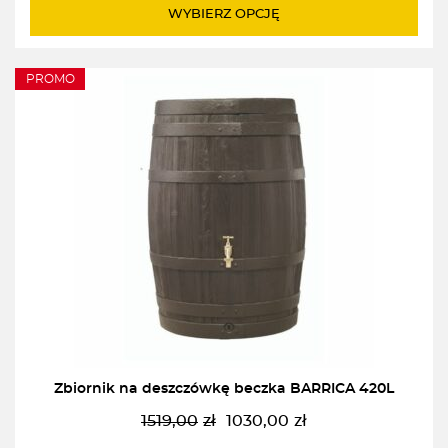
WYBIERZ OPCJĘ
PROMO
Zbiornik na deszczówkę beczka BARRICA 420L
1519,00
zł
1030,00
zł
Pierwotna
Aktualna