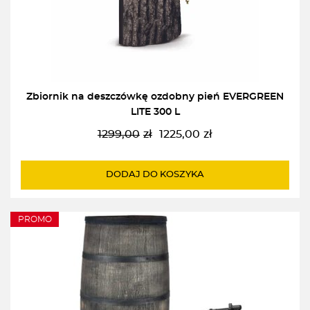
Zbiornik na deszczówkę ozdobny pień EVERGREEN
LITE 300 L
1299,00
zł
1225,00
zł
Pierwotna
Aktualna
cena
cena
wynosiła:
wynosi:
DODAJ DO KOSZYKA
1299,00zł.
1225,00zł.
PROMO