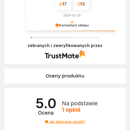
17
13
2024-10-29
Komentarz sklepu
Dziękujemy za miłe słowa! Doceniamy czas
poświęcony na podzielenie się z nami Twoim
zebranych i zweryfikowanych przez
doświadczeniem. Z pozdrowieniami, Zespół
Ekofabryki
Oceny produktu
5.0
Na podstawie
1
opinii
Ocena
Jak zbieramy opinie?