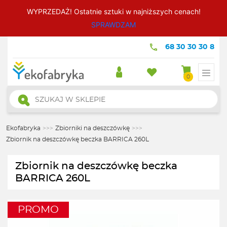
WYPRZEDAŻ! Ostatnie sztuki w najniższych cenach!
SPRAWDZAM
68 30 30 30 8
0
Wyszukiwarka
produktów
Ekofabryka
>>>
Zbiorniki na deszczówkę
>>>
Zbiornik na deszczówkę beczka BARRICA 260L
Zbiornik na deszczówkę beczka
BARRICA 260L
PROMO