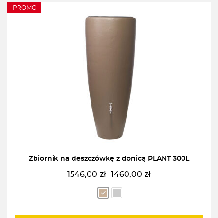
PROMO
Zbiornik na deszczówkę z donicą PLANT 300L
1546,00
zł
1460,00
zł
Pierwotna
Aktualna
cena
cena
wynosiła:
wynosi:
1546,00zł.
1460,00zł.