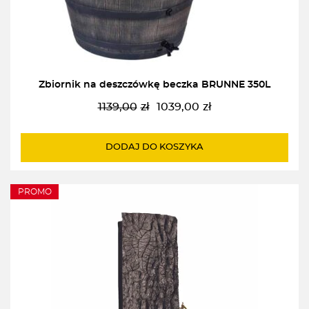
Zbiornik na deszczówkę beczka BRUNNE 350L
1139,00
zł
1039,00
zł
Pierwotna
Aktualna
cena
cena
wynosiła:
wynosi:
DODAJ DO KOSZYKA
1139,00zł.
1039,00zł.
PROMO