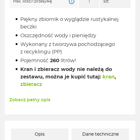
i
Max. ilość/1 przesyłkę
1
szt.
Piękny zbiornik o wyglądzie rustykalnej
beczki
Oszczędność wody i pieniędzy
Wykonany z tworzywa pochodzącego
z recyklingu (PP)
Pojemność
260
litrów!
Kran i zbieracz wody nie należą do
zestawu, można je kupić tutaj:
kran
,
zbieracz
Zobacz pełny opis
Opis
Dane techniczne