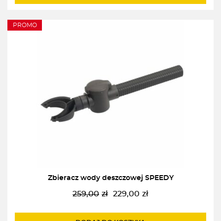
139,00zł.
100,00zł.
PROMO
Zbieracz wody deszczowej SPEEDY
259,00
zł
229,00
zł
Pierwotna
Aktualna
cena
cena
wynosiła:
wynosi: