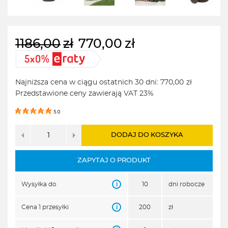
1186,00
zł
770,00
zł
Pierwotna
Aktualna
cena
cena
wynosiła:
wynosi:
Najniższa cena w ciągu ostatnich 30 dni:
770,00
zł
1186,00zł.
770,00zł.
Przedstawione ceny zawierają VAT 23%
5.0
DODAJ DO KOSZYKA
ZAPYTAJ O PRODUKT
i
Wysyłka do
10
dni robocze
i
Cena 1 przesyłki
200
zł