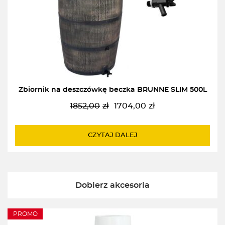
Zbiornik na deszczówkę beczka BRUNNE SLIM 500L
1852,00
zł
1704,00
zł
Pierwotna
Aktualna
cena
cena
wynosiła:
wynosi:
CZYTAJ DALEJ
1852,00zł.
1704,00zł.
Dobierz akcesoria
PROMO