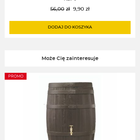
56,00
zł
9,90
zł
Pierwotna
Aktualna
cena
cena
wynosiła:
wynosi:
DODAJ DO KOSZYKA
56,00zł.
9,90zł.
Może Cię zainteresuje
PROMO