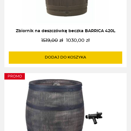
Zbiornik na deszczówkę beczka BARRICA 420L
1519,00
zł
1030,00
zł
Pierwotna
Aktualna
cena
cena
wynosiła:
wynosi:
DODAJ DO KOSZYKA
1519,00zł.
1030,00zł.
PROMO