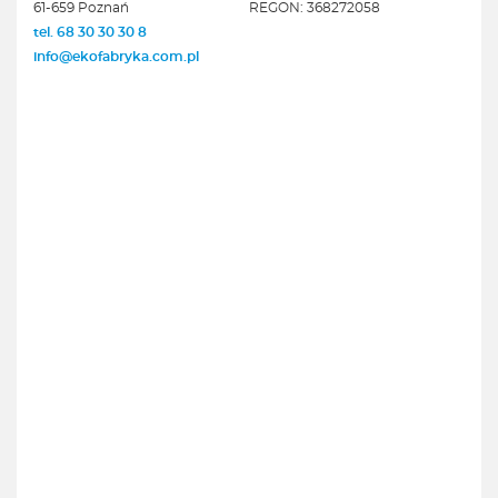
61-659 Poznań
REGON: 368272058
tel. 68 30 30 30 8
info@ekofabryka.com.pl