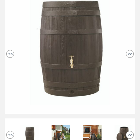
<<
>>
<<
>>