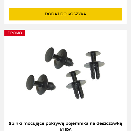
cena
cena
wynosiła:
wynosi:
DODAJ DO KOSZYKA
1549,00zł.
1470,00zł.
PROMO
Spinki mocujące pokrywę pojemnika na deszczówkę
KLIPS