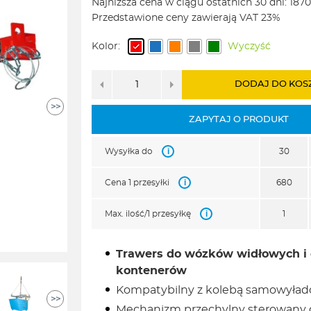
Najniższa cena w ciągu ostatnich 30 dni:
1870
wynosiła:
wynosi:
Przedstawione ceny zawierają VAT 23%
2672,00zł.
1870,00zł.
Kolor:
Wyczyść
DODAJ DO KOS
>>
ZAPYTAJ O PRODUKT
i
Wysyłka do
30
i
Cena 1 przesyłki
680
i
Max. ilość/1 przesyłkę
1
Trawers do wózków widłowych i 
kontenerów
Kompatybilny z kolebą samowyła
>>
Mechanizm przechylny sterowany