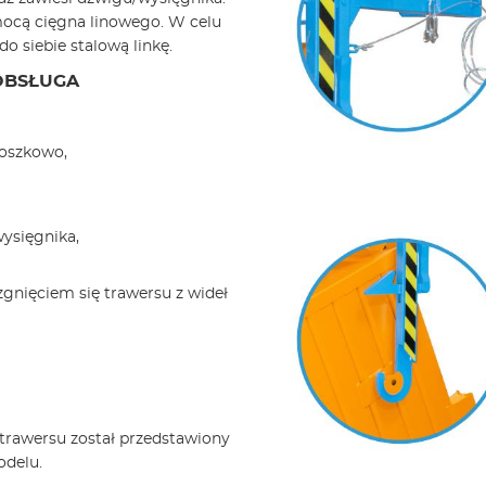
mocą cięgna linowego. W celu
o siebie stalową linkę.
 OBSŁUGA
roszkowo,
wysięgnika,
zgnięciem się trawersu z wideł
rawersu został przedstawiony
odelu.