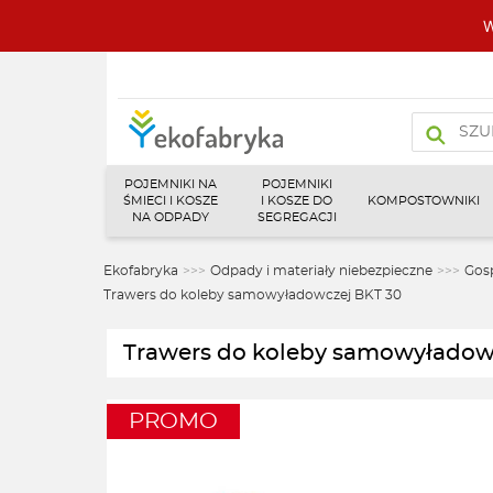
W
Wyszukiw
produktó
POJEMNIKI NA
POJEMNIKI
ŚMIECI I KOSZE
I KOSZE DO
KOMPOSTOWNIKI
NA ODPADY
SEGREGACJI
Ekofabryka
>>>
Odpady i materiały niebezpieczne
>>>
Gos
Trawers do koleby samowyładowczej BKT 30
Trawers do koleby samowyładow
PROMO