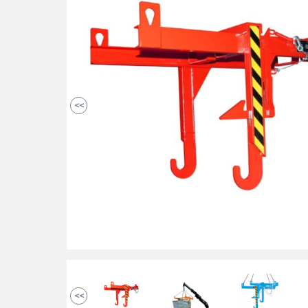
<<
<<