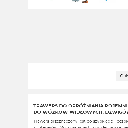
Opi
TRAWERS DO OPRÓŻNIANIA POJEMN
DO WÓZKÓW WIDŁOWYCH, DŹWIGÓW
Trawers przeznaczony jest do szybkiego i bezp
kontenerów. Mocowany jest do wideł wózka bąd