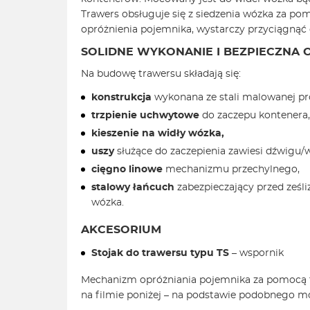
Trawers obsługuje się z siedzenia wózka za po
opróżnienia pojemnika, wystarczy przyciągnąć d
SOLIDNE WYKONANIE I BEZPIECZNA
Na budowę trawersu składają się:
konstrukcja
wykonana ze stali malowanej p
trzpienie uchwytowe
do zaczepu kontenera,
kieszenie na widły wózka,
uszy
służące do zaczepienia zawiesi dźwigu/
cięgno linowe
mechanizmu przechylnego,
stalowy łańcuch
zabezpieczający przed ześli
wózka.
AKCESORIUM
Stojak do trawersu typu TS
– wspornik
Mechanizm opróżniania pojemnika za pomocą t
na filmie poniżej – na podstawie podobnego m