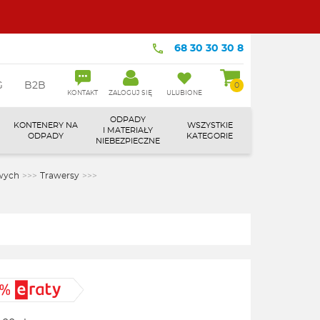
68 30 30 30 8
G
B2B
0
KONTAKT
ZALOGUJ SIĘ
ULUBIONE
ODPADY
KONTENERY NA
WSZYSTKIE
I MATERIAŁY
ODPADY
KATEGORIE
NIEBEZPIECZNE
wych
>>>
Trawersy
>>>