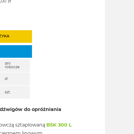
,00
zł
ZYKA
dni
robocze
zł
szt.
dźwigów do opróżniania
dowczą sztaplowaną
BSK 300 L
 cięgnem linowym