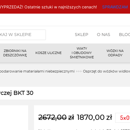
YPRZEDAŻ! Ostatnie sztuki w najniższych cenach!
SPRAWDZAM
arka
SKLEP
O NAS
BLO
w
WIATY
ZBIORNIKI NA
WÓZKI NA
KOSZE ULICZNE
I OBUDOWY
DESZCZÓWKĘ
ODPADY
ŚMIETNIKOWE
podarowanie materiałami niebezpiecznymi
>>>
Osprzęt do wózków widło
czej BKT 30
2672,00
zł
1870,00
zł
Pierwotna
Aktualna
cena
cena