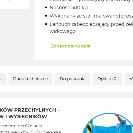
Nośność 500 kg
Wykonany ze stali malowanej pro
Łańcuch zabezpieczający przed ześ
widłowego
Zobacz pełny opis
s
Dane techniczne
Do pobrania
Opinie (0)
V
IKÓW PRZECHYLNYCH –
 I WYSIĘGNIKÓW
iecznego opróżniania
ź zawiesi dźwigu/wysięgnika.