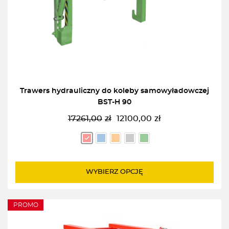
Trawers hydrauliczny do koleby samowyładowczej
BST-H 90
17261,00
zł
12100,00
zł
Pierwotna
Aktualna
cena
cena
wynosiła:
wynosi:
17261,00zł.
12100,00zł.
WYBIERZ OPCJĘ
PROMO