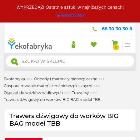
WYPRZEDAŻ! Ostatnie sztuki w najniższych cenach!
SPRAWDZAM
68 30 30 30 8
0
Wyszukiwarka
produktów
Ekofabryka
>>>
Odpady i materiały niebezpieczne
>>>
Gospodarowanie materiałami niebezpiecznymi
>>>
Osprzęt do wózków widłowych
>>>
Trawersy
>>>
Trawers dźwigowy do worków BIG BAG model TBB
Trawers dźwigowy do worków BIG
BAG model TBB