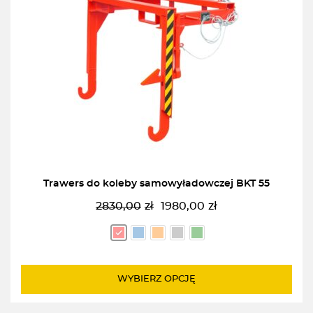
Trawers do koleby samowyładowczej BKT 55
2830,00
zł
1980,00
zł
Pierwotna
Aktualna
cena
cena
wynosiła:
wynosi:
2830,00zł.
1980,00zł.
WYBIERZ OPCJĘ