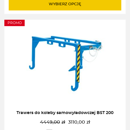
WYBIERZ OPCJĘ
PROMO
Trawers do koleby samowyładowczej BST 200
4449,00
zł
3110,00
zł
Pierwotna
Aktualna