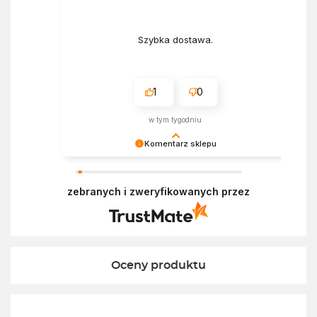
Szybka dostawa.
1
0
w tym tygodniu
Komentarz sklepu
Bardzo cieszy nas Twoja świetna recenzja!
Ciężko pracujemy, aby sprostać oczekiwaniom
zebranych i zweryfikowanych przez
wszystkich osób zaopatrujących się w
Ekofabryce. Mamy nadzieję, że do nas wrócisz :)
Pozdrawiamy
Oceny produktu