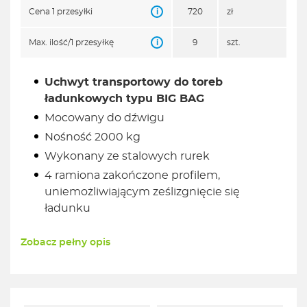
i
Cena 1 przesyłki
720
zł
i
Max. ilość/1 przesyłkę
9
szt.
Uchwyt transportowy do toreb
ładunkowych typu BIG BAG
Mocowany do dźwigu
Nośność 2000 kg
Wykonany ze stalowych rurek
4 ramiona zakończone profilem,
uniemożliwiającym ześlizgnięcie się
ładunku
Zobacz pełny opis