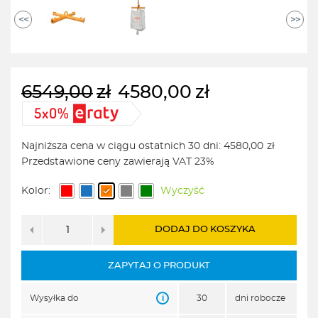
<<
>>
6549,00
zł
4580,00
zł
Pierwotna
Aktualna
cena
cena
wynosiła:
wynosi:
Najniższa cena w ciągu ostatnich 30 dni:
4580,00
zł
6549,00zł.
4580,00zł.
Przedstawione ceny zawierają VAT 23%
Kolor:
Wyczyść
DODAJ DO KOSZYKA
ZAPYTAJ O PRODUKT
i
Wysyłka do
30
dni robocze