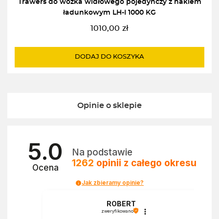
Trawers do wózka widłowego pojedynczy z hakiem
ładunkowym LH-I 1000 KG
1010,00
zł
DODAJ DO KOSZYKA
Opinie o sklepie
5.0
Na podstawie
1262
opinii
z całego okresu
Ocena
Jak zbieramy opinie?
a
ROBERT
zweryfikowano