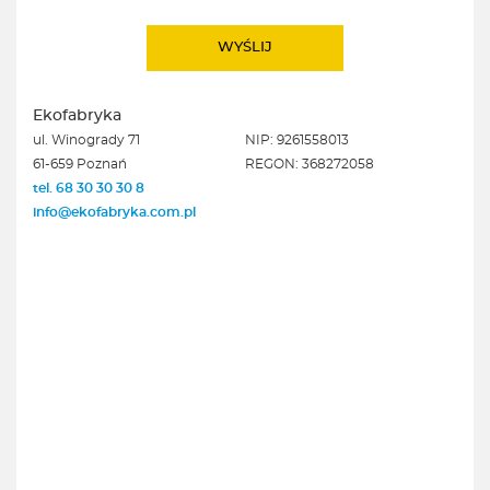
Ekofabryka
ul. Winogrady 71
NIP: 9261558013
61-659 Poznań
REGON: 368272058
tel. 68 30 30 30 8
info@ekofabryka.com.pl