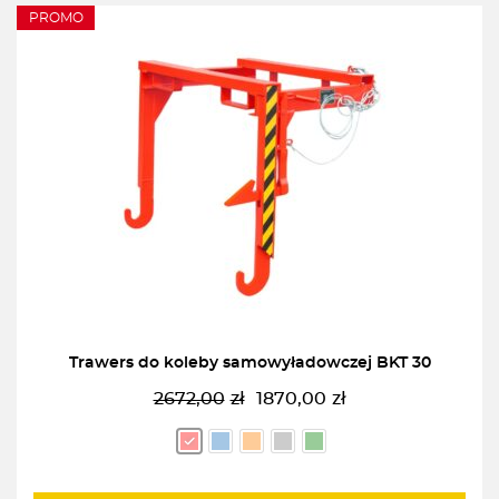
PROMO
Trawers do koleby samowyładowczej BKT 30
2672,00
zł
1870,00
zł
Pierwotna
Aktualna
cena
cena
wynosiła:
wynosi:
2672,00zł.
1870,00zł.