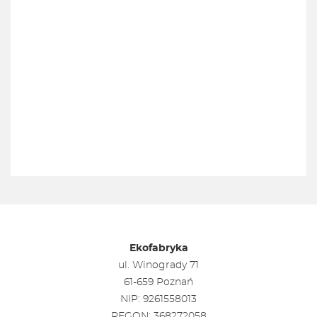
Ekofabryka
ul. Winogrady 71
61-659 Poznań
NIP: 9261558013
REGON: 368272058