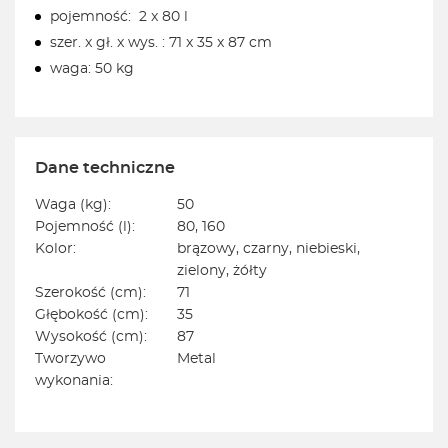
pojemność: 2 x 80 l
szer. x gł. x wys. : 71 x 35 x 87 cm
waga: 50 kg
Dane techniczne
Waga (kg):
50
Pojemność (l):
80, 160
Kolor:
brązowy, czarny, niebieski,
zielony, żółty
Szerokość (cm):
71
Głębokość (cm):
35
Wysokość (cm):
87
Tworzywo
Metal
wykonania: