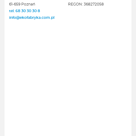
61-659 Poznań
REGON: 368272058
tel. 68 30 30 30 8
info@ekofabryka.com.pl