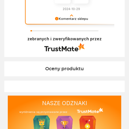
2024-10-29
Komentarz sklepu
Dziękujemy za miłe słowa! Doceniamy czas
poświęcony na podzielenie się z nami Twoim
zebranych i zweryfikowanych przez
doświadczeniem. Z pozdrowieniami, Zespół
Ekofabryki
Oceny produktu
NASZE ODZNAKI
wyróżnienia są przyznawane przez