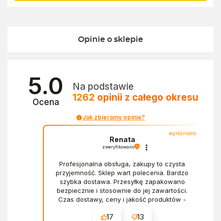
Opinie o sklepie
5.0
Na podstawie
1262
opinii
z całego okresu
Ocena
Jak zbieramy opinie?
wyróżniona
Renata
zweryfikowano
Profesjonalna obsługa, zakupy to czysta
przyjemność. Sklep wart polecenia. Bardzo
szybka dostawa. Przesyłkę zapakowano
bezpiecznie i stosownie do jej zawartości.
Czas dostawy, ceny i jakość produktów -
wszystko bez zarzutów.
17
13