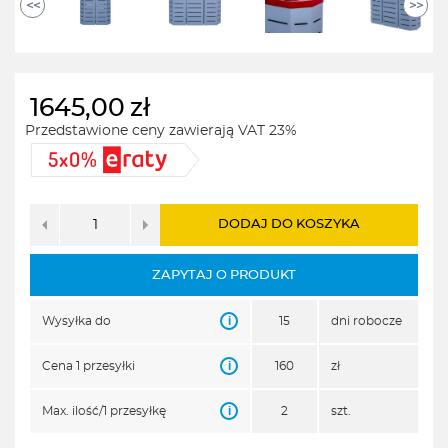
<<
>>
1645,00
zł
Przedstawione ceny zawierają VAT 23%
DODAJ DO KOSZYKA
ZAPYTAJ O PRODUKT
i
Wysyłka do
15
dni robocze
i
Cena 1 przesyłki
160
zł
i
Max. ilość/1 przesyłkę
2
szt.