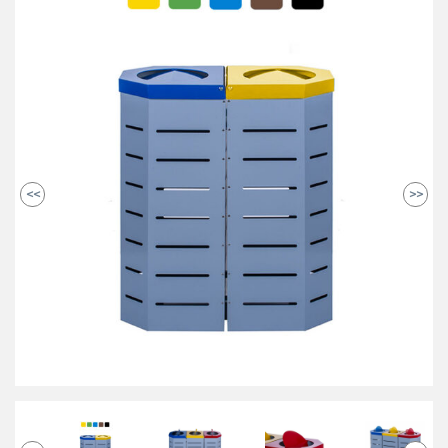
<<
>>