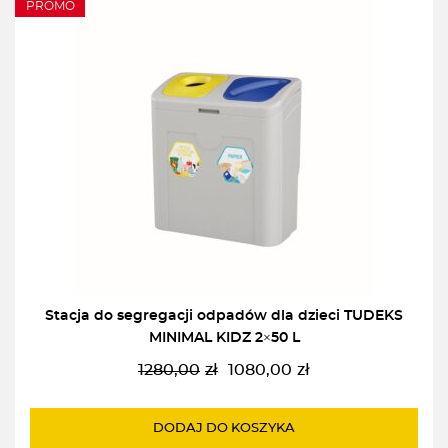
PROMO
Stacja do segregacji odpadów dla dzieci TUDEKS
MINIMAL KIDZ 2×50 L
1280,00
zł
1080,00
zł
Pierwotna
Aktualna
cena
cena
wynosiła:
wynosi:
DODAJ DO KOSZYKA
1280,00zł.
1080,00zł.