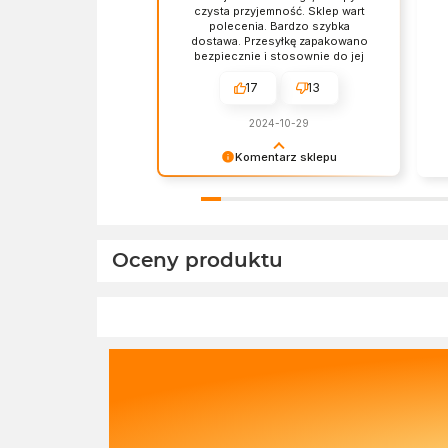
czysta przyjemność. Sklep wart
polecenia. Bardzo szybka
dostawa. Przesyłkę zapakowano
bezpiecznie i stosownie do jej
zawartości. Czas dostawy, ceny i
jakość produktów - wszystko bez
17
13
zarzutów.
2024-10-29
Komentarz sklepu
Dziękujemy za miłe słowa!
Ba
Doceniamy czas poświęcony na
re
podzielenie się z nami Twoim
sp
doświadczeniem. Z
os
Oceny produktu
pozdrowieniami, Zespół Ekofabryki
Ek
na