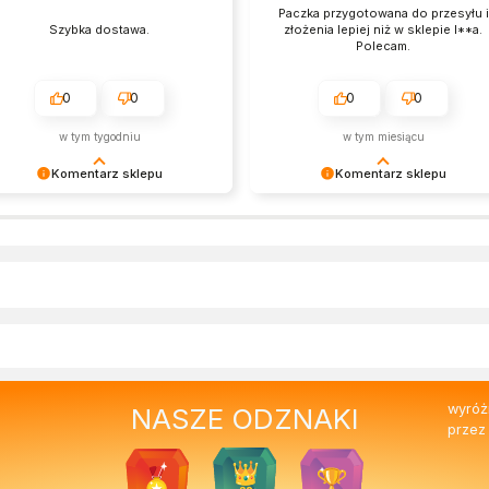
Paczka przygotowana do przesyłu i
Szybka dostawa.
złożenia lepiej niż w sklepie I**a.
Polecam.
0
0
0
0
w tym tygodniu
w tym miesiącu
Komentarz sklepu
Komentarz sklepu
rdzo cieszy nas Twoja świetna
Cieszy nas Twoja miła opinia i
cenzja! Ciężko pracujemy, aby
zaufanie. Jesteśmy wdzięczni za
rostać oczekiwaniom wszystkich
podzielenie się nią z innymi
ób zaopatrujących się w
osobami zainteresowanymi naszą
ofabryce. Mamy nadzieję, że do
ofertą. Z pozdrowieniami, Zespół
s wrócisz :) Pozdrawiamy
Ekofabryki
wyróż
NASZE ODZNAKI
przez