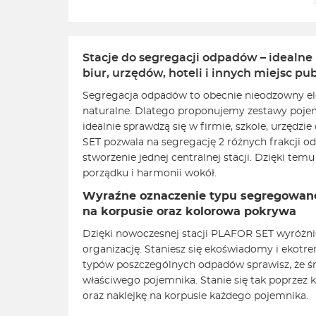
Stacje do segregacji odpadów – idealne 
biur, urzędów, hoteli i innych miejsc pu
Segregacja odpadów to obecnie nieodzowny e
naturalne. Dlatego proponujemy zestawy poje
idealnie sprawdzą się w firmie, szkole, urzędzi
SET pozwala na segregację 2 różnych frakcji o
stworzenie jednej centralnej stacji. Dzięki tem
porządku i harmonii wokół.
Wyraźne oznaczenie typu segregowane
na korpusie oraz kolorowa pokrywa
Dzięki nowoczesnej stacji PLAFOR SET wyróżnis
organizację. Staniesz się ekoświadomy i ekotre
typów poszczególnych odpadów sprawisz, że ś
właściwego pojemnika. Stanie się tak poprzez
oraz naklejkę na korpusie każdego pojemnika.