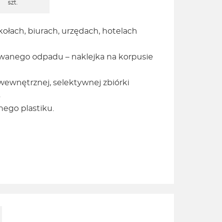
szt.
ołach, biurach, urzędach, hotelach
wanego odpadu – naklejka na korpusie
ewnętrznej, selektywnej zbiórki
.
ego plastiku.