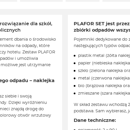
rozwiązanie dla szkół,
PLAFOR SET jest przez
blicznych
zbiórki odpadów wszys
lement dbania o środowisko
Pojemniki dedykowane do 
mników na odpady, które
następujących typów odpa
e czy hotelu. Zestaw PLAFOR
plastik metal (żółta nakle
dpadów i umożliwia
papier (niebieska naklejk
u możliwe jest utrzymanie
szkło (zielona naklejka or
metal (czerwona naklejka
go odpadu – naklejka
bio (brązowa naklejka ora
zmieszane (szara naklejka
z siebie i swoją
ndy. Dzięki wyróżnieniu
W skład zestawu wchodzą 2 
mieci znajdą drogę do
podstawa. Sam wybierasz, 
 kolorowy otwór wrzutowy
Dane techniczne: