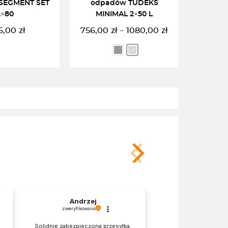
SEGMENT SET
odpadów TUDEKS
2×80
MINIMAL 2×50 L
5,00
zł
756,00
zł
1080,00
zł
–
Zakres
cen:
od
756,00zł
do
DO KOSZYKA
WYBIERZ OPCJĘ
1080,00zł
Andrzej
Joanna
zweryfikowano
zweryfikowano
Solidnie zabezpieczona przesyłka.