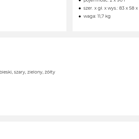
pojemność: 2 x 90 l
szer. x gł. x wys.: 83 x 58 
waga: 11,7 kg
eski, szary, zielony, żółty