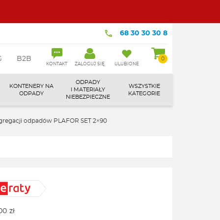
68 30 30 30 8
G
B2B
0
KONTAKT
ZALOGUJ SIĘ
ULUBIONE
ODPADY
KONTENERY NA
WSZYSTKIE
I MATERIAŁY
ODPADY
KATEGORIE
NIEBEZPIECZNE
gregacji odpadów PLAFOR SET 2×90
00
zł