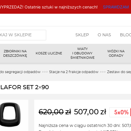
YPRZEDAŻ! Ostatnie sztuki w najniższych cenach!
SPRAWDZAM
arka
SKLEP
O NAS
BLO
w
WIATY
ZBIORNIKI NA
WÓZKI NA
KOSZE ULICZNE
I OBUDOWY
DESZCZÓWKĘ
ODPADY
ŚMIETNIKOWE
 do segregacji odpadów
>>>
Stacje na 2 frakcje odpadów
>>>
Zestaw do se
PLAFOR SET 2×90
620,00
zł
507,00
zł
Pierwotna
Aktualna
cena
cena
Najniższa cena w ciągu ostatnich 30 dni:
507,
wynosiła:
wynosi: