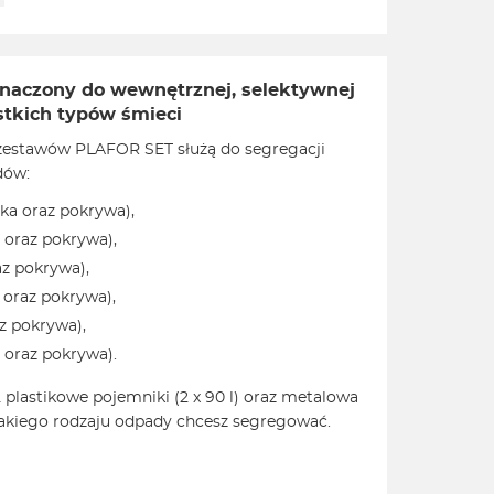
naczony do wewnętrznej, selektywnej
tkich typów śmieci
zestawów PLAFOR SET służą do segregacji
dów:
jka oraz pokrywa),
a oraz pokrywa),
az pokrywa),
 oraz pokrywa),
z pokrywa),
 oraz pokrywa).
plastikowe pojemniki (2 x 90 l) oraz metalowa
jakiego rodzaju odpady chcesz segregować.