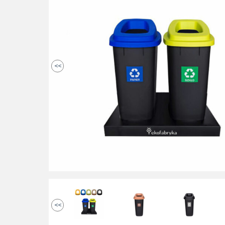
<<
<<