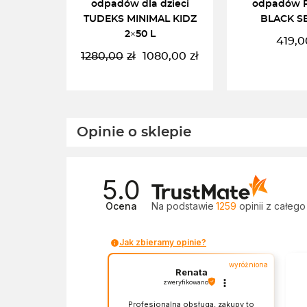
odpadów dla dzieci
odpadów F
TUDEKS MINIMAL KIDZ
BLACK SE
2×50 L
419,0
1280,00
zł
1080,00
zł
Pierwotna
Aktualna
cena
cena
wynosiła:
wynosi:
1280,00zł.
1080,00zł.
DODAJ DO KOSZYKA
CZYTAJ 
Opinie o sklepie
5.0
Ocena
Na podstawie
1259
opinii
z całego
Jak zbieramy opinie?
wyróżniona
Renata
zweryfikowano
Profesjonalna obsługa, zakupy to