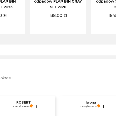
LAP BIN
odpadów FLAP BIN GRAY
odpadów 
T 2×75
SET 2×20
0
zł
138,00
zł
164
DALEJ
CZYTAJ DALEJ
DODAJ 
 okresu
ROBERT
Iwona
zweryfikowano
zweryfikowano