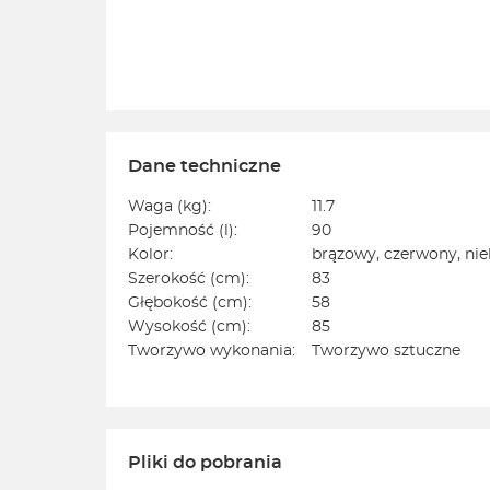
Dane techniczne
Waga (kg):
11.7
Pojemność (l):
90
Kolor:
brązowy, czerwony, niebi
Szerokość (cm):
83
Głębokość (cm):
58
Wysokość (cm):
85
Tworzywo wykonania:
Tworzywo sztuczne
Pliki do pobrania