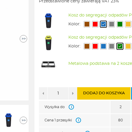
Przedstawione ceny zawierają VAT 23%
620,00zł.
507,00zł.
Kosz do segregacji odpadów 
Kolor:
Kosz do segregacji odpadów 
>>
Kolor:
Metalowa podstawa na 2 kos
DODAJ DO KOSZYKA
i
Wysyłka do
2
i
Cena 1 przesyłki
80
>>