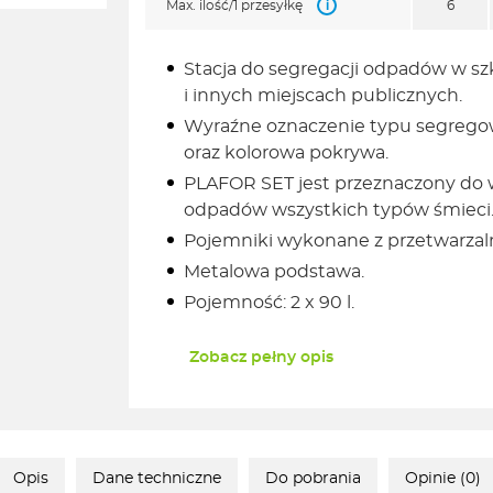
i
Max. ilość/1 przesyłkę
6
Stacja do segregacji odpadów w szk
i innych miejscach publicznych.
Wyraźne oznaczenie typu segrego
oraz kolorowa pokrywa.
PLAFOR SET jest przeznaczony do w
odpadów wszystkich typów śmieci
Pojemniki wykonane z przetwarzaln
Metalowa podstawa.
Pojemność: 2 x 90 l.
Zobacz pełny opis
Opis
Dane techniczne
Do pobrania
Opinie (0)