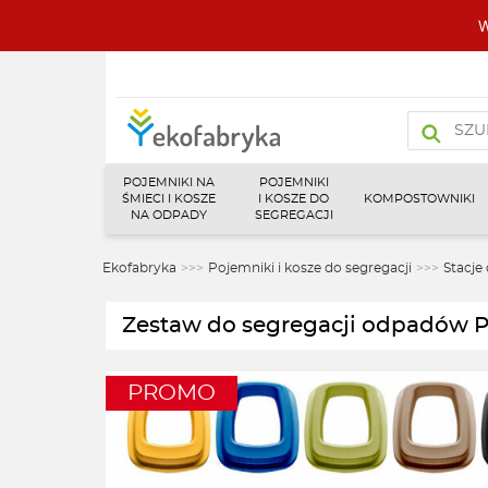
W
Wyszukiw
produktó
POJEMNIKI NA
POJEMNIKI
ŚMIECI I KOSZE
I KOSZE DO
KOMPOSTOWNIKI
NA ODPADY
SEGREGACJI
Ekofabryka
>>>
Pojemniki i kosze do segregacji
>>>
Stacje
Zestaw do segregacji odpadów 
PROMO