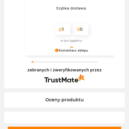
Szybka dostawa.
1
0
w tym tygodniu
Komentarz sklepu
Bardzo cieszy nas Twoja świetna recenzja!
Ciężko pracujemy, aby sprostać oczekiwaniom
zebranych i zweryfikowanych przez
wszystkich osób zaopatrujących się w
Ekofabryce. Mamy nadzieję, że do nas wrócisz :)
Pozdrawiamy
Oceny produktu