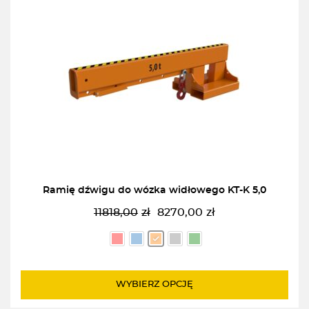
Ramię dźwigu do wózka widłowego KT-K 5,0
11818,00
zł
8270,00
zł
Pierwotna
Aktualna
cena
cena
wynosiła:
wynosi:
11818,00zł.
8270,00zł.
WYBIERZ OPCJĘ