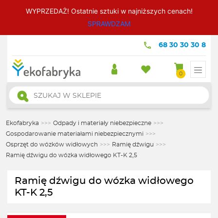
WYPRZEDAŻ! Ostatnie sztuki w najniższych cenach!
SPRAWDZAM
68 30 30 30 8
0
Wyszukiwarka
produktów
Ekofabryka
>>>
Odpady i materiały niebezpieczne
>>>
Gospodarowanie materiałami niebezpiecznymi
>>>
Osprzęt do wózków widłowych
>>>
Ramię dźwigu
>>>
Ramię dźwigu do wózka widłowego KT-K 2,5
Ramię dźwigu do wózka widłowego
KT-K 2,5