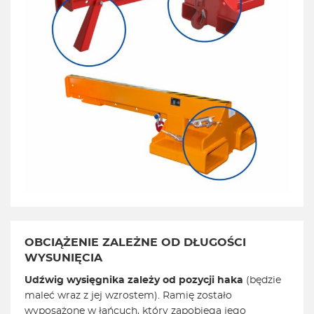
OBCIĄŻENIE ZALEŻNE OD DŁUGOŚCI
WYSUNIĘCIA
Udźwig wysięgnika zależy od pozycji haka
(będzie
maleć wraz z jej wzrostem). Ramię zostało
wyposażone w łańcuch, który zapobiega jego