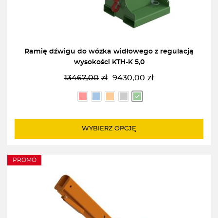
Ramię dźwigu do wózka widłowego z regulacją
wysokości KTH-K 5,0
13467,00
zł
9430,00
zł
Pierwotna
Aktualna
cena
cena
wynosiła:
wynosi:
13467,00zł.
9430,00zł.
WYBIERZ OPCJĘ
PROMO