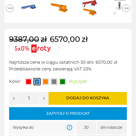
<<
>>
9387,00
zł
6570,00
zł
Pierwotna
Aktualna
cena
cena
wynosiła:
wynosi:
Najniższa cena w ciągu ostatnich 30 dni:
6570,00
zł
9387,00zł.
6570,00zł.
Przedstawione ceny zawierają VAT 23%
Kolor:
Wyczyść
DODAJ DO KOSZYKA
ZAPYTAJ O PRODUKT
i
Wysyłka do
30
dni robocze