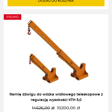
DODAJ DO KOSZYKA
16305,00zł.
11400,00zł.
PROMO
Ramię dźwigu do wózka widłowego teleskopowe z
regulacją wysokości KTH 5,0
14626,00
zł
10200,00
zł
Pierwotna
Aktualna