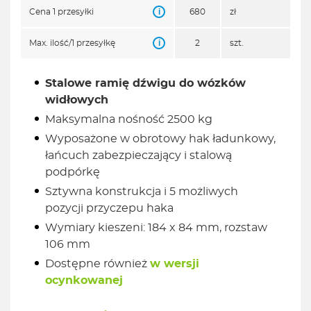
i
Cena 1 przesyłki
680
zł
i
Max. ilość/1 przesyłkę
2
szt.
Stalowe ramię dźwigu do wózków
widłowych
Maksymalna nośność 2500 kg
Wyposażone w obrotowy hak ładunkowy,
łańcuch zabezpieczający i stalową
podpórkę
Sztywna konstrukcja i 5 możliwych
pozycji przyczepu haka
Wymiary kieszeni: 184 x 84 mm, rozstaw
106 mm
Dostępne również
w wersji
ocynkowanej