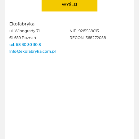
Ekofabryka
ul. Winogrady 71
NIP: 9261558013
61-659 Poznań
REGON: 368272058
tel. 68 30 30 30 8
info@ekofabryka.com.pl