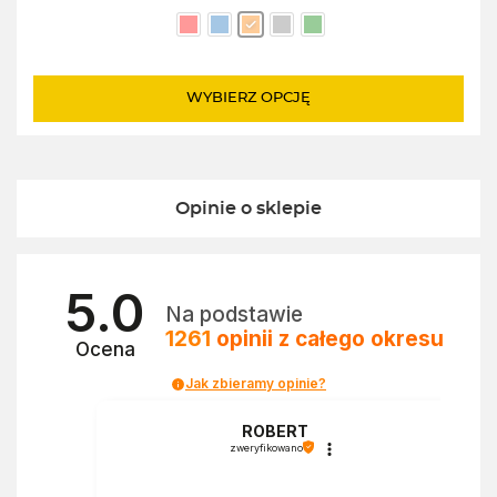
cena
cena
wynosiła:
wynosi:
14626,00zł.
10200,00zł.
WYBIERZ OPCJĘ
Opinie o sklepie
5.0
Na podstawie
1261
opinii
z całego okresu
Ocena
Jak zbieramy opinie?
a
ROBERT
zweryfikowano