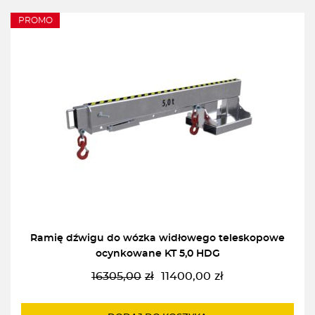
PROMO
Ramię dźwigu do wózka widłowego teleskopowe
ocynkowane KT 5,0 HDG
16305,00
zł
11400,00
zł
Pierwotna
Aktualna
cena
cena
wynosiła:
wynosi: