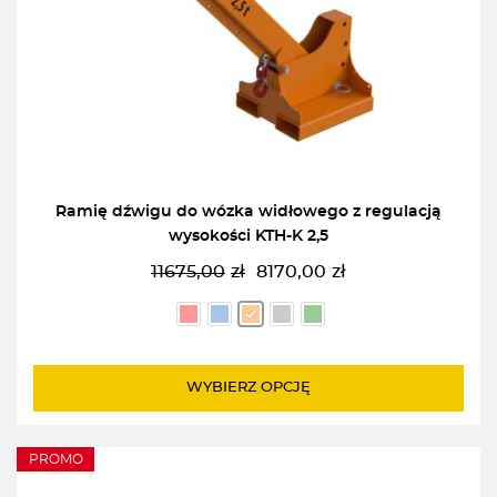
Ramię dźwigu do wózka widłowego z regulacją
wysokości KTH-K 2,5
11675,00
zł
8170,00
zł
Pierwotna
Aktualna
cena
cena
wynosiła:
wynosi:
11675,00zł.
8170,00zł.
WYBIERZ OPCJĘ
PROMO