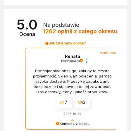
5.0
Na podstawie
1262
opinii
z całego okresu
Ocena
Jak zbieramy opinie?
wyróżniona
Renata
zweryfikowano
Profesjonalna obsługa, zakupy to czysta
przyjemność. Sklep wart polecenia. Bardzo
szybka dostawa. Przesyłkę zapakowano
bezpiecznie i stosownie do jej zawartości.
Czas dostawy, ceny i jakość produktów -
wszystko bez zarzutów.
17
13
2024-10-29
Komentarz sklepu