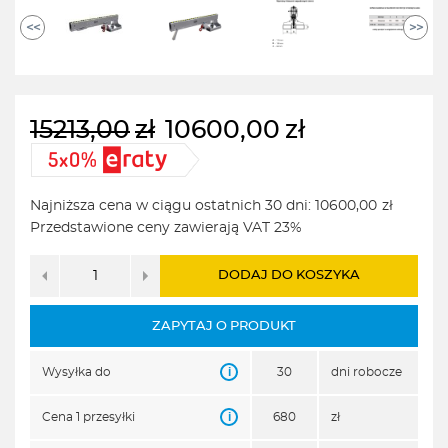
<<
>>
15213,00
zł
10600,00
zł
Pierwotna
Aktualna
cena
cena
wynosiła:
wynosi:
Najniższa cena w ciągu ostatnich 30 dni:
10600,00
zł
15213,00zł.
10600,00zł.
Przedstawione ceny zawierają VAT 23%
DODAJ DO KOSZYKA
ZAPYTAJ O PRODUKT
i
Wysyłka do
30
dni robocze
i
Cena 1 przesyłki
680
zł