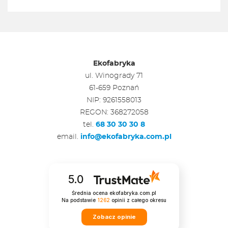
Ekofabryka
ul. Winogrady 71
61-659 Poznań
NIP: 9261558013
REGON: 368272058
tel.
68 30 30 30 8
email.
info@ekofabryka.com.pl
5.0
Średnia ocena ekofabryka.com.pl
Na podstawie
1262
opinii
z całego okresu
Zobacz opinie