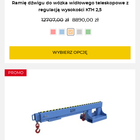
Ramię dźwigu do wózka widłowego teleskopowe z
regulacją wysokości KTH 2,5
12707,00
zł
8890,00
zł
Pierwotna
Aktualna
cena
cena
wynosiła:
wynosi:
12707,00zł.
8890,00zł.
WYBIERZ OPCJĘ
PROMO