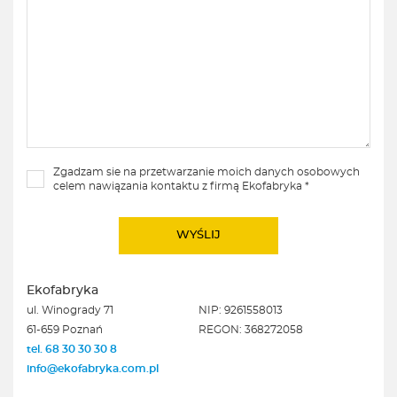
Zgadzam sie na przetwarzanie moich danych osobowych
celem nawiązania kontaktu z firmą Ekofabryka *
Ekofabryka
ul. Winogrady 71
NIP: 9261558013
61-659 Poznań
REGON: 368272058
tel. 68 30 30 30 8
info@ekofabryka.com.pl