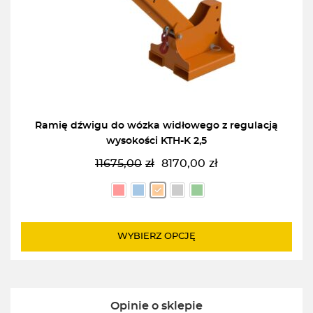
Ramię dźwigu do wózka widłowego z regulacją
wysokości KTH-K 2,5
11675,00
zł
8170,00
zł
Pierwotna
Aktualna
cena
cena
wynosiła:
wynosi:
11675,00zł.
8170,00zł.
WYBIERZ OPCJĘ
Opinie o sklepie