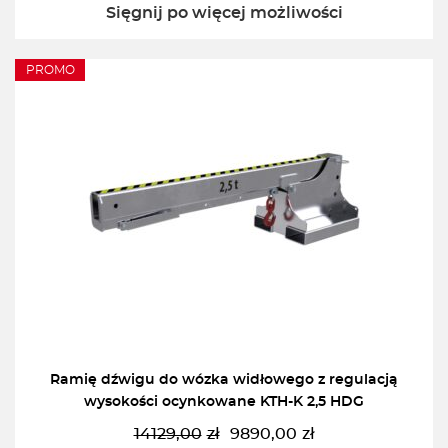
Sięgnij po więcej możliwości
PROMO
Ramię dźwigu do wózka widłowego z regulacją
wysokości ocynkowane KTH-K 2,5 HDG
14129,00
zł
9890,00
zł
Pierwotna
Aktualna