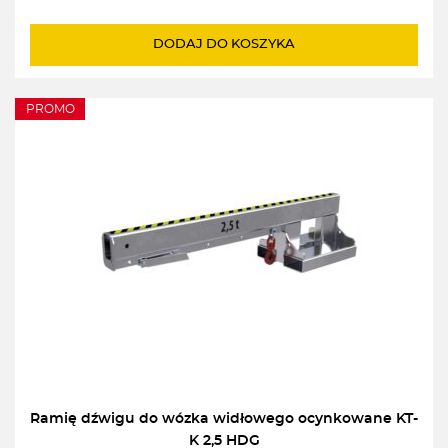
cena
cena
wynosiła:
wynosi:
DODAJ DO KOSZYKA
14129,00zł.
9890,00zł.
PROMO
Ramię dźwigu do wózka widłowego ocynkowane KT-
K 2,5 HDG