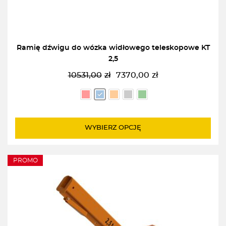
Ramię dźwigu do wózka widłowego teleskopowe KT
2,5
10531,00
zł
7370,00
zł
Pierwotna
Aktualna
cena
cena
wynosiła:
wynosi:
10531,00zł.
7370,00zł.
WYBIERZ OPCJĘ
PROMO