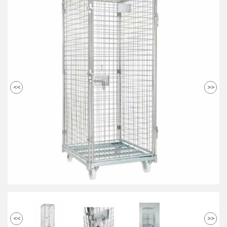
<<
>>
<<
>>