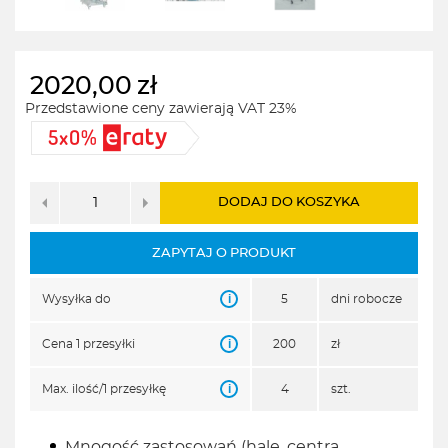
2020,00
zł
Przedstawione ceny zawierają VAT 23%
DODAJ DO KOSZYKA
ZAPYTAJ O PRODUKT
i
Wysyłka do
5
dni robocze
i
Cena 1 przesyłki
200
zł
i
Max. ilość/1 przesyłkę
4
szt.
Mnogość zastosowań (hale, centra