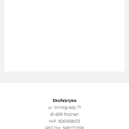
Ekofabryka
ul. Winogrady 71
61-659 Poznań
NIP: 9261558013
REGON: 368272058