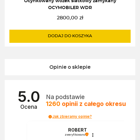
Ocynkowany wózek siatkowy zamykany
OCYMOBILER WDR
2800,00
zł
DODAJ DO KOSZYKA
Opinie o sklepie
5.0
Na podstawie
1260
opinii
z całego okresu
Ocena
Jak zbieramy opinie?
a
ROBERT
zweryfikowano