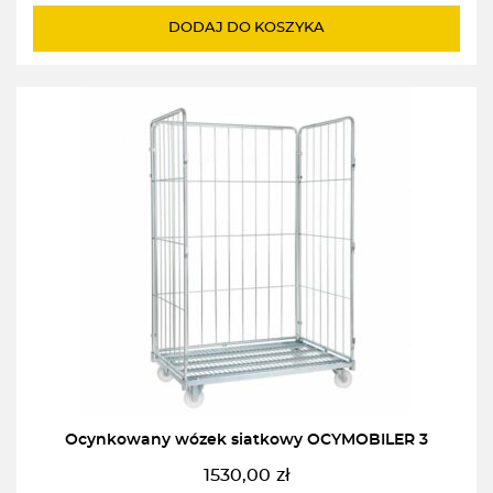
wynosiła:
wynosi:
DODAJ DO KOSZYKA
2531,00zł.
2292,00zł.
Ocynkowany wózek siatkowy OCYMOBILER 3
1530,00
zł