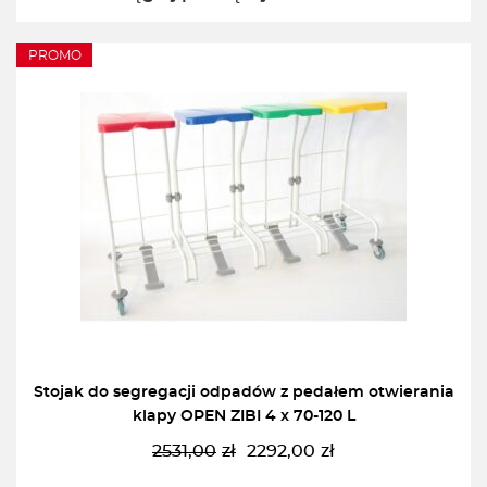
PROMO
Stojak do segregacji odpadów z pedałem otwierania
klapy OPEN ZIBI 4 x 70-120 L
2531,00
zł
2292,00
zł
Pierwotna
Aktualna
cena
cena