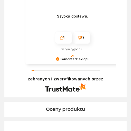
Szybka dostawa.
1
0
w tym tygodniu
Komentarz sklepu
Bardzo cieszy nas Twoja świetna recenzja!
Ciężko pracujemy, aby sprostać oczekiwaniom
zebranych i zweryfikowanych przez
wszystkich osób zaopatrujących się w
Ekofabryce. Mamy nadzieję, że do nas wrócisz :)
Pozdrawiamy
Oceny produktu