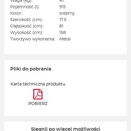
Waga (kg):
47
Pojemność (l):
915
Kolor:
srebrny
Szerokość (cm):
71.5
Głębokość (cm):
81
Wysokość (cm):
158
Tworzywo wykonania:
Metal
Pliki do pobrania
Karta techniczna produktu
POBIERZ
Sięgnij po więcej możliwości