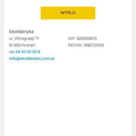
Ekofabryka
ul. Winogrady 71
NIP: 9261558013
61-659 Poznań
REGON: 368272058
tel. 68 30 30 30 8
info@ekofabryka.com.pl