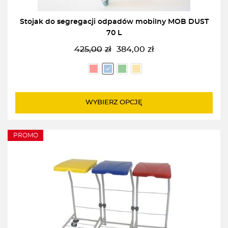
Stojak do segregacji odpadów mobilny MOB DUST
70 L
425,00
zł
384,00
zł
Pierwotna
Aktualna
cena
cena
wynosiła:
wynosi:
425,00zł.
384,00zł.
WYBIERZ OPCJĘ
PROMO