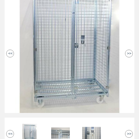
<<
>>
<<
>>