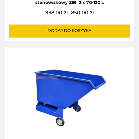
stanowiskowy ZIBI 2 x 70-120 L
938,00
zł
850,00
zł
Pierwotna
Aktualna
cena
cena
wynosiła:
wynosi:
DODAJ DO KOSZYKA
938,00zł.
850,00zł.