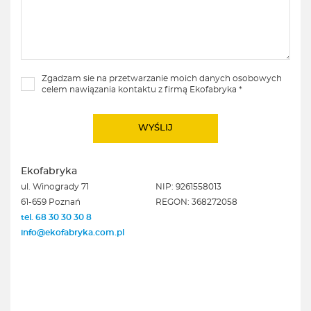
Zgadzam sie na przetwarzanie moich danych osobowych
celem nawiązania kontaktu z firmą Ekofabryka *
Ekofabryka
ul. Winogrady 71
NIP: 9261558013
61-659 Poznań
REGON: 368272058
tel. 68 30 30 30 8
info@ekofabryka.com.pl