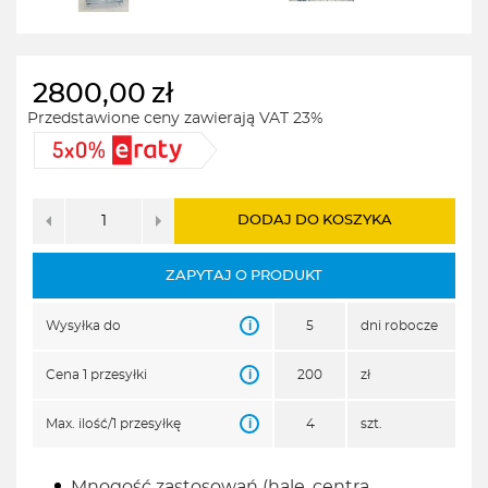
2800,00
zł
Przedstawione ceny zawierają VAT 23%
DODAJ DO KOSZYKA
ZAPYTAJ O PRODUKT
i
Wysyłka do
5
dni robocze
i
Cena 1 przesyłki
200
zł
i
Max. ilość/1 przesyłkę
4
szt.
Mnogość zastosowań (hale, centra