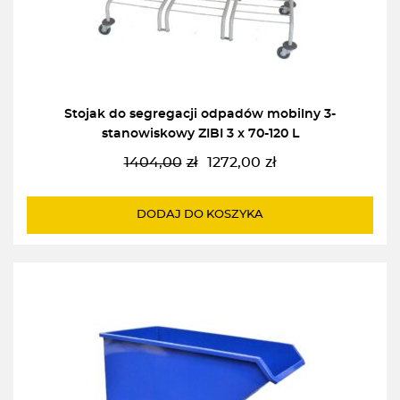
Stojak do segregacji odpadów mobilny 3-
stanowiskowy ZIBI 3 x 70-120 L
1404,00
zł
1272,00
zł
Pierwotna
Aktualna
cena
cena
wynosiła:
wynosi:
DODAJ DO KOSZYKA
1404,00zł.
1272,00zł.