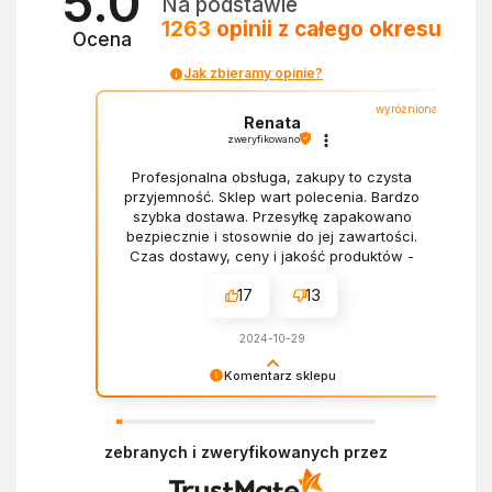
5.0
Na podstawie
1263
opinii
z całego okresu
Ocena
Jak zbieramy opinie?
wyróżniona
Renata
zweryfikowano
Profesjonalna obsługa, zakupy to czysta
przyjemność. Sklep wart polecenia. Bardzo
szybka dostawa. Przesyłkę zapakowano
bezpiecznie i stosownie do jej zawartości.
Czas dostawy, ceny i jakość produktów -
wszystko bez zarzutów.
17
13
2024-10-29
Komentarz sklepu
Dziękujemy za miłe słowa! Doceniamy czas
poświęcony na podzielenie się z nami Twoim
zebranych i zweryfikowanych przez
doświadczeniem. Z pozdrowieniami, Zespół
Ekofabryki