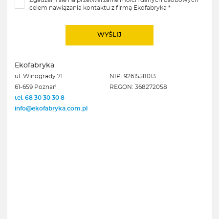
Zgadzam sie na przetwarzanie moich danych osobowych
celem nawiązania kontaktu z firmą Ekofabryka *
Ekofabryka
ul. Winogrady 71
NIP: 9261558013
61-659 Poznań
REGON: 368272058
tel. 68 30 30 30 8
info@ekofabryka.com.pl