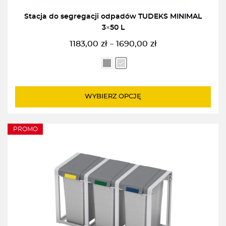
Stacja do segregacji odpadów TUDEKS MINIMAL
3×50 L
1183,00
zł
1690,00
zł
–
Zakres
cen:
od
1183,00zł
do
WYBIERZ OPCJĘ
1690,00zł
PROMO