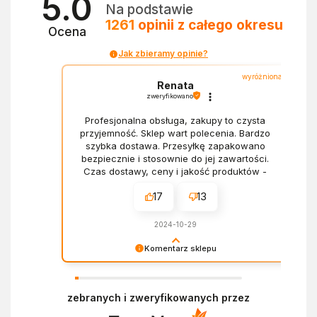
5.0
Na podstawie
1261
opinii
z całego okresu
Ocena
Jak zbieramy opinie?
wyróżniona
Renata
zweryfikowano
Profesjonalna obsługa, zakupy to czysta
przyjemność. Sklep wart polecenia. Bardzo
szybka dostawa. Przesyłkę zapakowano
bezpiecznie i stosownie do jej zawartości.
Czas dostawy, ceny i jakość produktów -
wszystko bez zarzutów.
17
13
2024-10-29
Komentarz sklepu
Dziękujemy za miłe słowa! Doceniamy czas
poświęcony na podzielenie się z nami Twoim
zebranych i zweryfikowanych przez
doświadczeniem. Z pozdrowieniami, Zespół
Ekofabryki