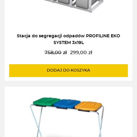
Stacja do segregacji odpadów PROFILINE EKO
SYSTEM 3x19L
758,00
zł
299,00
zł
Pierwotna
Aktualna
cena
cena
wynosiła:
wynosi:
DODAJ DO KOSZYKA
758,00zł.
299,00zł.