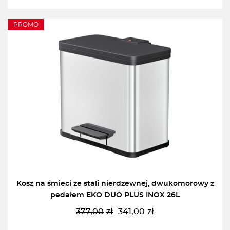
PROMO
Kosz na śmieci ze stali nierdzewnej, dwukomorowy z
pedałem EKO DUO PLUS INOX 26L
377,00
zł
341,00
zł
Pierwotna
Aktualna
cena
cena