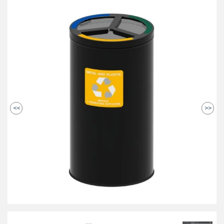
<<
>>