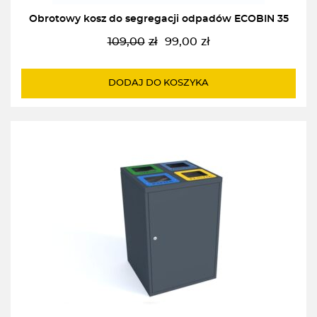
Obrotowy kosz do segregacji odpadów ECOBIN 35
109,00
zł
99,00
zł
Pierwotna
Aktualna
cena
cena
wynosiła:
wynosi:
DODAJ DO KOSZYKA
109,00zł.
99,00zł.