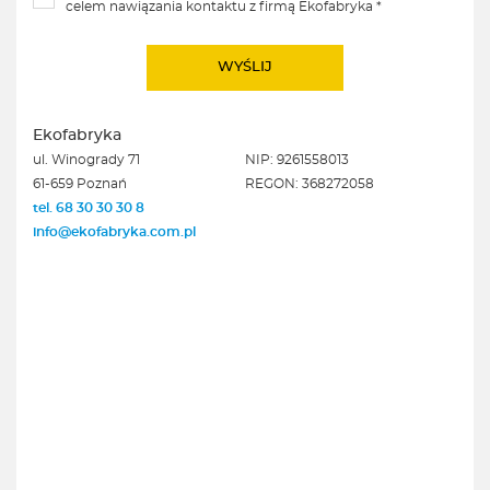
celem nawiązania kontaktu z firmą Ekofabryka *
Ekofabryka
ul. Winogrady 71
NIP: 9261558013
61-659 Poznań
REGON: 368272058
tel. 68 30 30 30 8
info@ekofabryka.com.pl