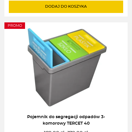
wynosiła:
wynosi:
DODAJ DO KOSZYKA
377,00zł.
341,00zł.
PROMO
Pojemnik do segregacji odpadów 3-
komorowy TERCET 40