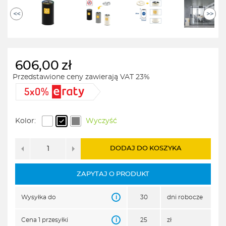
<<
>>
606,00
zł
Przedstawione ceny zawierają VAT 23%
Kolor:
Wyczyść
DODAJ DO KOSZYKA
ZAPYTAJ O PRODUKT
i
Wysyłka do
30
dni robocze
i
Cena 1 przesyłki
25
zł