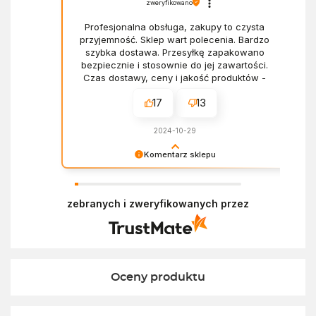
zweryfikowano
Profesjonalna obsługa, zakupy to czysta
przyjemność. Sklep wart polecenia. Bardzo
szybka dostawa. Przesyłkę zapakowano
bezpiecznie i stosownie do jej zawartości.
Czas dostawy, ceny i jakość produktów -
wszystko bez zarzutów.
17
13
2024-10-29
Komentarz sklepu
Dziękujemy za miłe słowa! Doceniamy czas
poświęcony na podzielenie się z nami Twoim
zebranych i zweryfikowanych przez
doświadczeniem. Z pozdrowieniami, Zespół
Ekofabryki
Oceny produktu