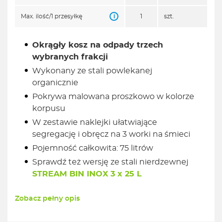
i
Max. ilość/1 przesyłkę
1
szt.
Okrągły kosz na odpady trzech
wybranych frakcji
Wykonany ze stali powlekanej
organicznie
Pokrywa malowana proszkowo w kolorze
korpusu
W zestawie naklejki ułatwiające
segregację i obręcz na 3 worki na śmieci
Pojemność całkowita: 75 litrów
Sprawdź też wersję ze stali nierdzewnej
STREAM BIN INOX 3 x 25 L
Zobacz pełny opis