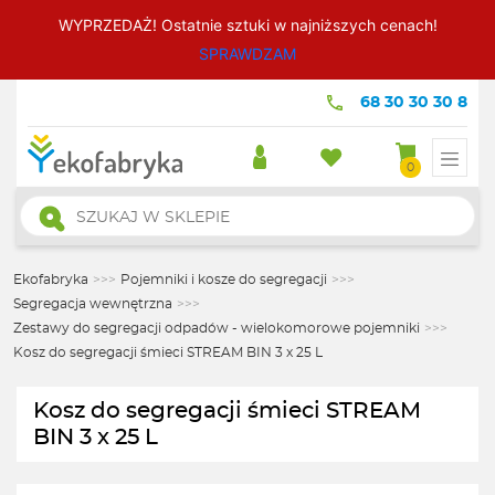
WYPRZEDAŻ! Ostatnie sztuki w najniższych cenach!
SPRAWDZAM
68 30 30 30 8
0
Wyszukiwarka
produktów
Ekofabryka
>>>
Pojemniki i kosze do segregacji
>>>
Segregacja wewnętrzna
>>>
Zestawy do segregacji odpadów - wielokomorowe pojemniki
>>>
Kosz do segregacji śmieci STREAM BIN 3 x 25 L
Kosz do segregacji śmieci STREAM
BIN 3 x 25 L