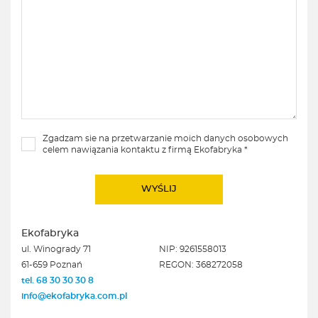
Zgadzam sie na przetwarzanie moich danych osobowych
celem nawiązania kontaktu z firmą Ekofabryka *
Ekofabryka
ul. Winogrady 71
NIP: 9261558013
61-659 Poznań
REGON: 368272058
tel. 68 30 30 30 8
info@ekofabryka.com.pl