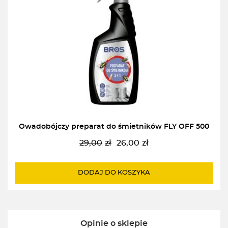
Owadobójczy preparat do śmietników FLY OFF 500
29,00
zł
26,00
zł
Pierwotna
Aktualna
cena
cena
wynosiła:
wynosi:
DODAJ DO KOSZYKA
29,00zł.
26,00zł.
Opinie o sklepie