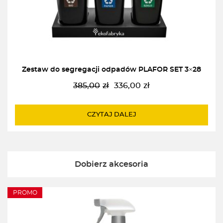
Zestaw do segregacji odpadów PLAFOR SET 3×28
385,00
zł
336,00
zł
Pierwotna
Aktualna
cena
cena
wynosiła:
wynosi:
CZYTAJ DALEJ
385,00zł.
336,00zł.
Dobierz akcesoria
PROMO