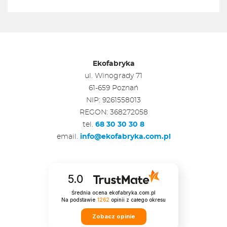
Ekofabryka
ul. Winogrady 71
61-659 Poznań
NIP: 9261558013
REGON: 368272058
tel.
68 30 30 30 8
email.
info@ekofabryka.com.pl
5.0
Średnia ocena ekofabryka.com.pl
Na podstawie
1262
opinii
z całego okresu
Zobacz opinie