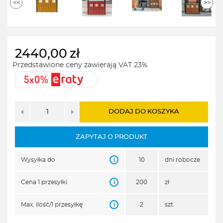
<<
>>
2440,00
zł
Przedstawione ceny zawierają VAT 23%
DODAJ DO KOSZYKA
ZAPYTAJ O PRODUKT
i
Wysyłka do
10
dni robocze
i
Cena 1 przesyłki
200
zł
i
Max. ilość/1 przesyłkę
2
szt.