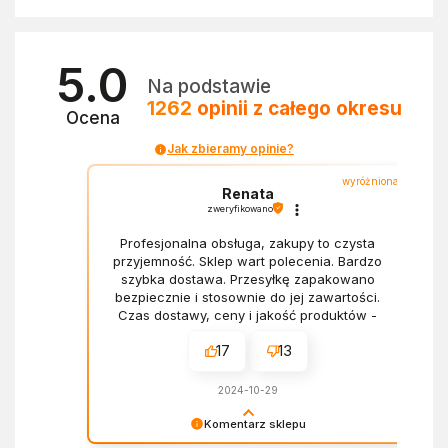
5.0
Na podstawie
1262
opinii
z całego okresu
Ocena
Jak zbieramy opinie?
wyróżniona
Renata
zweryfikowano
Profesjonalna obsługa, zakupy to czysta
przyjemność. Sklep wart polecenia. Bardzo
szybka dostawa. Przesyłkę zapakowano
bezpiecznie i stosownie do jej zawartości.
Czas dostawy, ceny i jakość produktów -
wszystko bez zarzutów.
17
13
2024-10-29
Komentarz sklepu