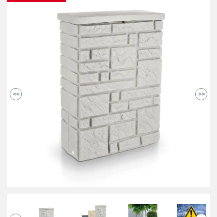
<<
>>