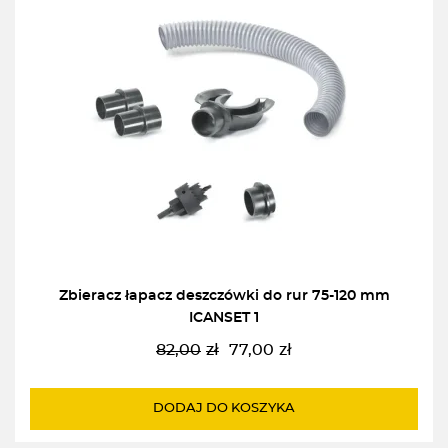
Zbieracz łapacz deszczówki do rur 75-120 mm
ICANSET 1
82,00
zł
77,00
zł
Pierwotna
Aktualna
cena
cena
wynosiła:
wynosi:
DODAJ DO KOSZYKA
82,00zł.
77,00zł.