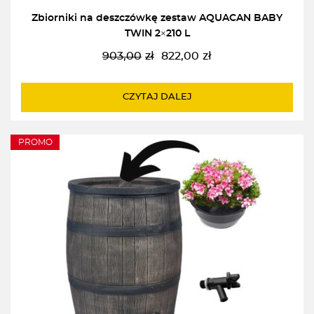
Zbiorniki na deszczówkę zestaw AQUACAN BABY
TWIN 2×210 L
903,00
zł
822,00
zł
Pierwotna
Aktualna
cena
cena
wynosiła:
wynosi:
CZYTAJ DALEJ
903,00zł.
822,00zł.
PROMO