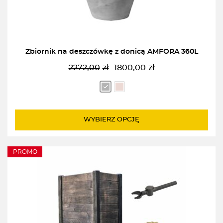
Zbiornik na deszczówkę z donicą AMFORA 360L
2272,00
zł
1800,00
zł
Pierwotna
Aktualna
cena
cena
wynosiła:
wynosi:
2272,00zł.
1800,00zł.
WYBIERZ OPCJĘ
PROMO