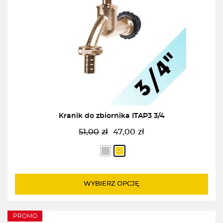
Kranik do zbiornika ITAP3 3/4
51,00
zł
47,00
zł
Pierwotna
Aktualna
cena
cena
wynosiła:
wynosi:
51,00zł.
47,00zł.
WYBIERZ OPCJĘ
PROMO