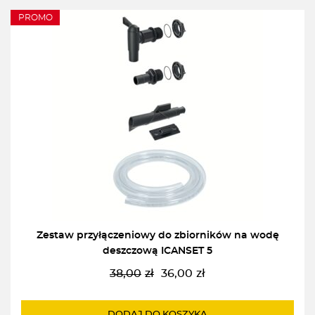
PROMO
Zestaw przyłączeniowy do zbiorników na wodę
deszczową ICANSET 5
38,00
zł
36,00
zł
Pierwotna
Aktualna
cena
cena
wynosiła:
wynosi:
DODAJ DO KOSZYKA