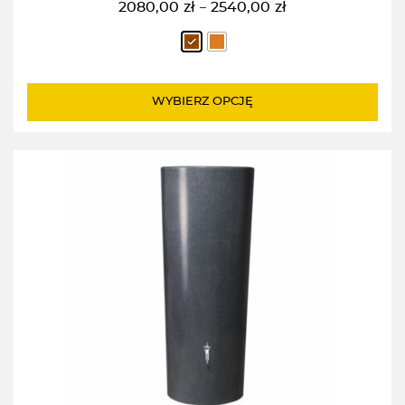
2080,00
zł
2540,00
zł
–
Zakres
cen:
od
2080,00zł
do
WYBIERZ OPCJĘ
2540,00zł