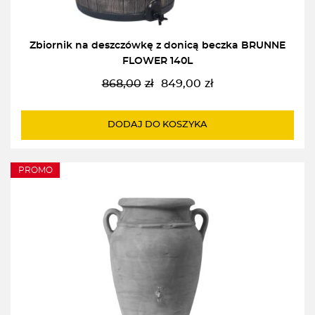
Zbiornik na deszczówkę z donicą beczka BRUNNE
FLOWER 140L
868,00
zł
849,00
zł
Pierwotna
Aktualna
cena
cena
wynosiła:
wynosi:
DODAJ DO KOSZYKA
868,00zł.
849,00zł.
PROMO