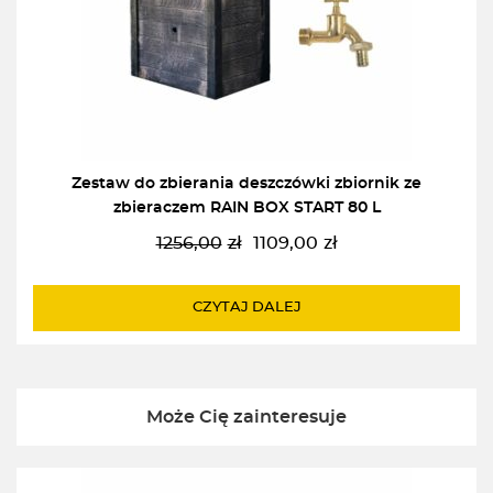
Zestaw do zbierania deszczówki zbiornik ze
zbieraczem RAIN BOX START 80 L
1256,00
zł
1109,00
zł
Pierwotna
Aktualna
cena
cena
wynosiła:
wynosi:
CZYTAJ DALEJ
1256,00zł.
1109,00zł.
Może Cię zainteresuje