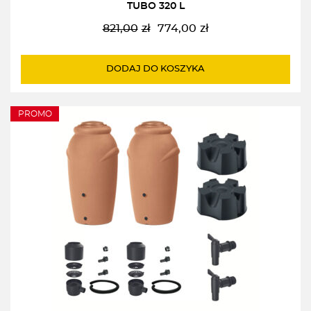
TUBO 320 L
821,00
zł
774,00
zł
Pierwotna
Aktualna
cena
cena
wynosiła:
wynosi:
DODAJ DO KOSZYKA
821,00zł.
774,00zł.
PROMO