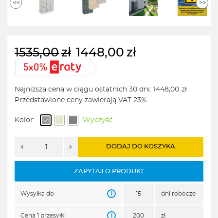
<<
>>
1535,00
zł
1448,00
zł
Pierwotna
Aktualna
cena
cena
wynosiła:
wynosi:
Najniższa cena w ciągu ostatnich 30 dni:
1448,00
zł
1535,00zł.
1448,00zł.
Przedstawione ceny zawierają VAT 23%
Kolor:
Wyczyść
DODAJ DO KOSZYKA
ZAPYTAJ O PRODUKT
i
Wysyłka do
15
dni robocze
i
Cena 1 przesyłki
200
zł