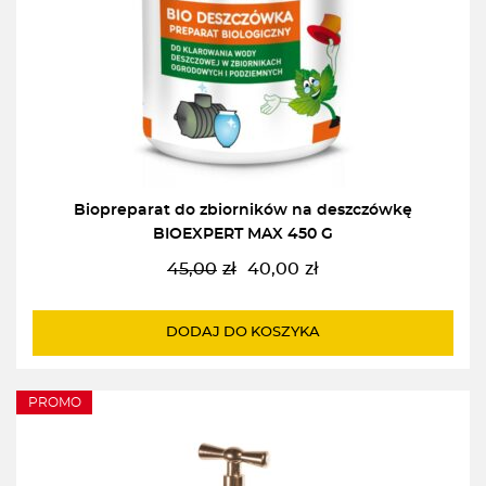
Biopreparat do zbiorników na deszczówkę
BIOEXPERT MAX 450 G
45,00
zł
40,00
zł
Pierwotna
Aktualna
cena
cena
wynosiła:
wynosi:
DODAJ DO KOSZYKA
45,00zł.
40,00zł.
PROMO