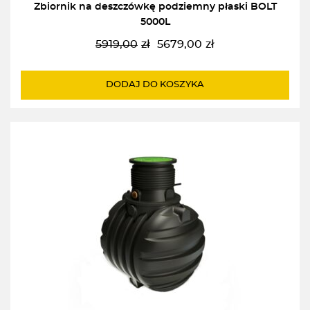
Zbiornik na deszczówkę podziemny płaski BOLT
5000L
5919,00
zł
5679,00
zł
Pierwotna
Aktualna
cena
cena
wynosiła:
wynosi:
DODAJ DO KOSZYKA
5919,00zł.
5679,00zł.