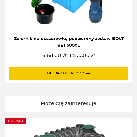
Zbiornik na deszczówkę podziemny zestaw BOLT
SET 5000L
6861,00
zł
6599,00
zł
Pierwotna
Aktualna
cena
cena
wynosiła:
wynosi:
DODAJ DO KOSZYKA
6861,00zł.
6599,00zł.
Może Cię zainteresuje
PROMO