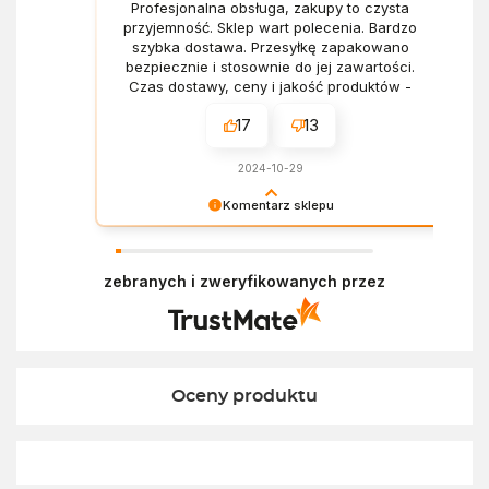
Profesjonalna obsługa, zakupy to czysta
przyjemność. Sklep wart polecenia. Bardzo
szybka dostawa. Przesyłkę zapakowano
bezpiecznie i stosownie do jej zawartości.
Czas dostawy, ceny i jakość produktów -
wszystko bez zarzutów.
17
13
2024-10-29
Komentarz sklepu
Dziękujemy za miłe słowa! Doceniamy czas
poświęcony na podzielenie się z nami Twoim
zebranych i zweryfikowanych przez
doświadczeniem. Z pozdrowieniami, Zespół
Ekofabryki
Oceny produktu