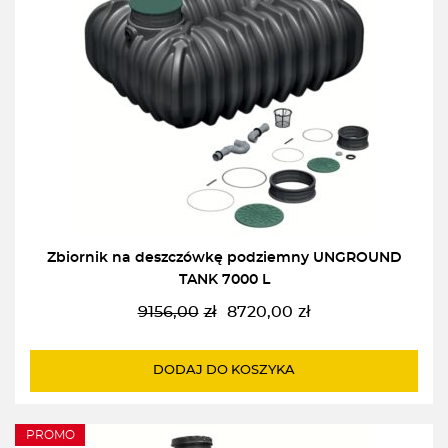
Zbiornik na deszczówkę podziemny UNGROUND
TANK 7000 L
9156,00
zł
8720,00
zł
Pierwotna
Aktualna
cena
cena
wynosiła:
wynosi:
DODAJ DO KOSZYKA
9156,00zł.
8720,00zł.
PROMO