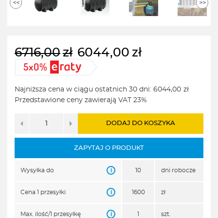
<<
>>
6716,00
zł
6044,00
zł
Pierwotna
Aktualna
cena
cena
wynosiła:
wynosi:
Najniższa cena w ciągu ostatnich 30 dni:
6044,00
zł
6716,00zł.
6044,00zł.
Przedstawione ceny zawierają VAT 23%
DODAJ DO KOSZYKA
ZAPYTAJ O PRODUKT
i
Wysyłka do
10
dni robocze
i
Cena 1 przesyłki
1600
zł
i
Max. ilość/1 przesyłkę
1
szt.