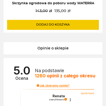
Skrzynka ogrodowa do poboru wody WATERRA
143,00
zł
135,00
zł
Pierwotna
Aktualna
cena
cena
wynosiła:
wynosi:
DODAJ DO KOSZYKA
143,00zł.
135,00zł.
Opinie o sklepie
5.0
Na podstawie
1260
opinii
z całego okresu
Ocena
Jak zbieramy opinie?
wyróżniona
Renata
zweryfikowano