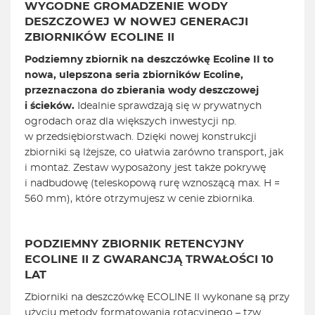
WYGODNE GROMADZENIE WODY
DESZCZOWEJ W NOWEJ GENERACJI
ZBIORNIKÓW ECOLINE II
Podziemny zbiornik na deszczówkę Ecoline II to
nowa, ulepszona seria zbiorników Ecoline,
przeznaczona do zbierania wody deszczowej
i ścieków.
Idealnie sprawdzają się w prywatnych
ogrodach oraz dla większych inwestycji np.
w przedsiębiorstwach. Dzięki nowej konstrukcji
zbiorniki są lżejsze, co ułatwia zarówno transport, jak
i montaż. Zestaw wyposażony jest także pokrywę
i nadbudowę (teleskopową rurę wznoszącą max. H =
560 mm), które otrzymujesz w cenie zbiornika.
PODZIEMNY ZBIORNIK RETENCYJNY
ECOLINE II Z GWARANCJĄ TRWAŁOŚCI 10
LAT
Zbiorniki na deszczówkę ECOLINE II wykonane są przy
użyciu metody formatowania rotacyjnego – tzw.