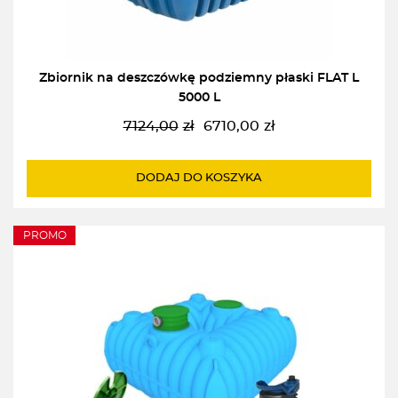
Zbiornik na deszczówkę podziemny płaski FLAT L
5000 L
7124,00
zł
6710,00
zł
Pierwotna
Aktualna
cena
cena
wynosiła:
wynosi:
DODAJ DO KOSZYKA
7124,00zł.
6710,00zł.
PROMO