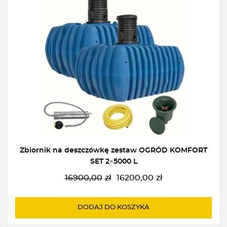
Zbiornik na deszczówkę zestaw OGRÓD KOMFORT
SET 2×5000 L
16900,00
zł
16200,00
zł
Pierwotna
Aktualna
cena
cena
wynosiła:
wynosi:
DODAJ DO KOSZYKA
16900,00zł.
16200,00zł.