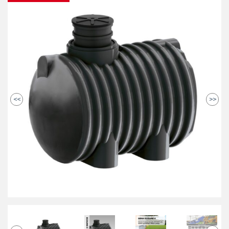
<<
>>