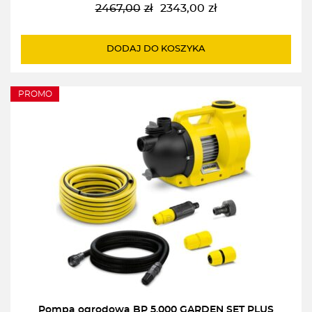
2467,00
zł
2343,00
zł
Pierwotna
Aktualna
cena
cena
wynosiła:
wynosi:
DODAJ DO KOSZYKA
2467,00zł.
2343,00zł.
PROMO
Pompa ogrodowa BP 5.000 GARDEN SET PLUS