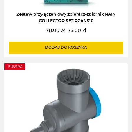
Zestaw przyłączeniowy zbieracz-zbiornik RAIN
COLLECTOR SET RCANS10
78,00
zł
73,00
zł
Pierwotna
Aktualna
cena
cena
wynosiła:
wynosi:
DODAJ DO KOSZYKA
78,00zł.
73,00zł.
PROMO