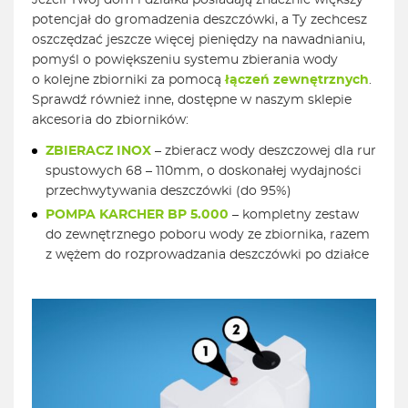
Jeżeli Twój dom i działka posiadają znacznie większy
potencjał do gromadzenia deszczówki, a Ty zechcesz
oszczędzać jeszcze więcej pieniędzy na nawadnianiu,
pomyśl o powiększeniu systemu zbierania wody
o kolejne zbiorniki za pomocą
łączeń zewnętrznych
.
Sprawdź również inne, dostępne w naszym sklepie
akcesoria do zbiorników:
ZBIERACZ INOX
– zbieracz wody deszczowej dla rur
spustowych 68 – 110mm, o doskonałej wydajności
przechwytywania deszczówki (do 95%)
POMPA KARCHER BP 5.000
– kompletny zestaw
do zewnętrznego poboru wody ze zbiornika, razem
z wężem do rozprowadzania deszczówki po działce