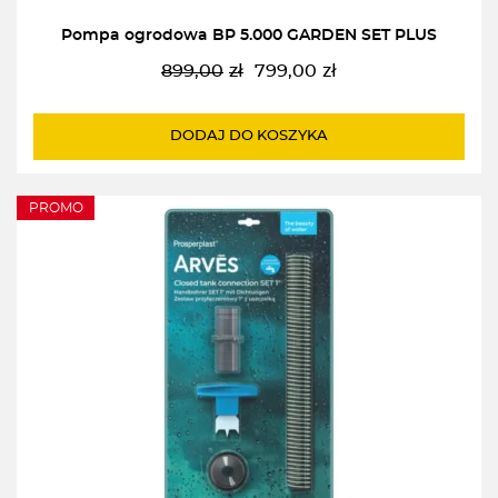
Pompa ogrodowa BP 5.000 GARDEN SET PLUS
899,00
zł
799,00
zł
Pierwotna
Aktualna
cena
cena
wynosiła:
wynosi:
DODAJ DO KOSZYKA
899,00zł.
799,00zł.
PROMO