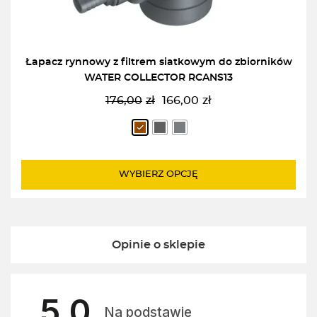
Łapacz rynnowy z filtrem siatkowym do zbiorników
WATER COLLECTOR RCANS13
176,00
zł
166,00
zł
Pierwotna
Aktualna
cena
cena
wynosiła:
wynosi:
176,00zł.
166,00zł.
WYBIERZ OPCJĘ
Opinie o sklepie
5.0
Na podstawie