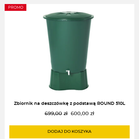
PROMO
Zbiornik na deszczówkę z podstawą ROUND 510L
699,00
zł
600,00
zł
Pierwotna
Aktualna
cena
cena
wynosiła:
wynosi:
DODAJ DO KOSZYKA
699,00zł.
600,00zł.