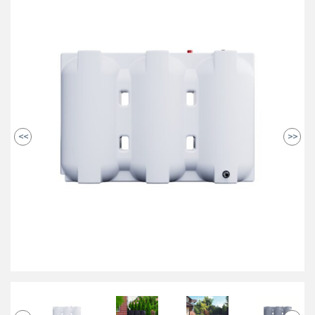
<<
>>