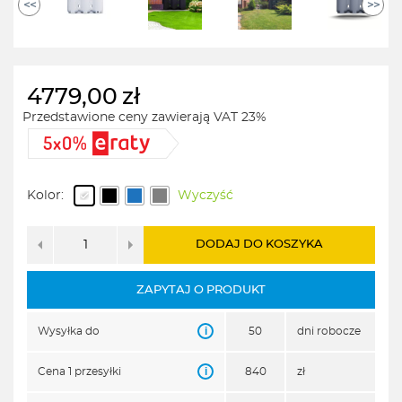
<<
>>
4779,00
zł
Przedstawione ceny zawierają VAT 23%
Kolor:
Wyczyść
DODAJ DO KOSZYKA
ZAPYTAJ O PRODUKT
i
Wysyłka do
50
dni robocze
i
Cena 1 przesyłki
840
zł