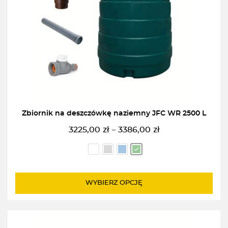
Zbiornik na deszczówkę naziemny JFC WR 2500 L
3225,00
zł
3386,00
zł
–
Zakres
cen:
od
3225,00zł
do
WYBIERZ OPCJĘ
3386,00zł