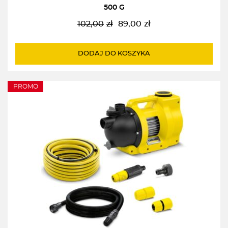
500 G
102,00
zł
89,00
zł
Pierwotna
Aktualna
cena
cena
wynosiła:
wynosi:
DODAJ DO KOSZYKA
102,00zł.
89,00zł.
PROMO