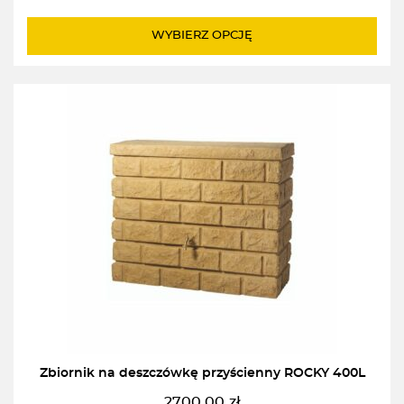
2080,00zł
do
WYBIERZ OPCJĘ
2540,00zł
Zbiornik na deszczówkę przyścienny ROCKY 400L
2700,00
zł