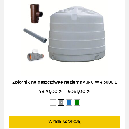
Zbiornik na deszczówkę naziemny JFC WR 5000 L
4820,00
zł
5061,00
zł
–
Zakres
cen:
od
4820,00zł
do
WYBIERZ OPCJĘ
5061,00zł