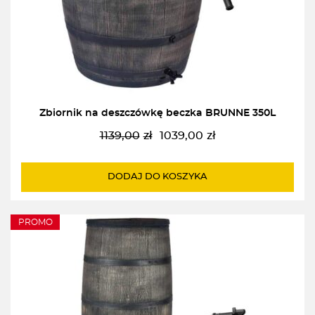
Zbiornik na deszczówkę beczka BRUNNE 350L
1139,00
zł
1039,00
zł
Pierwotna
Aktualna
cena
cena
wynosiła:
wynosi:
DODAJ DO KOSZYKA
1139,00zł.
1039,00zł.
PROMO