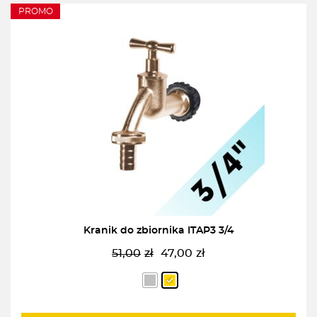
PROMO
Kranik do zbiornika ITAP3 3/4
51,00
zł
47,00
zł
Pierwotna
Aktualna
cena
cena
wynosiła:
wynosi:
51,00zł.
47,00zł.