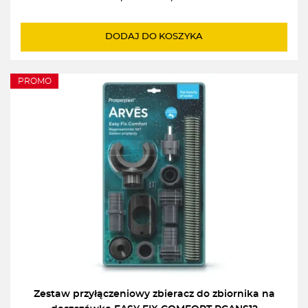
Pierwotna
Aktualna
cena
cena
wynosiła:
wynosi:
DODAJ DO KOSZYKA
38,00zł.
36,00zł.
PROMO
Zestaw przyłączeniowy zbieracz do zbiornika na