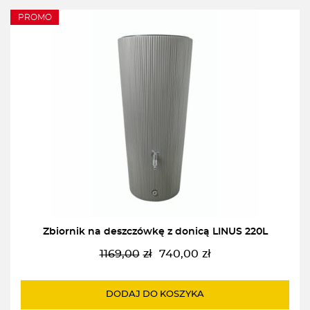
PROMO
Zbiornik na deszczówkę z donicą LINUS 220L
1169,00
zł
740,00
zł
Pierwotna
Aktualna
cena
cena
wynosiła:
wynosi:
DODAJ DO KOSZYKA
1169,00zł.
740,00zł.