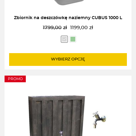
Zbiornik na deszczówkę naziemny CUBUS 1000 L
1799,00
zł
1199,00
zł
Pierwotna
Aktualna
cena
cena
wynosiła:
wynosi:
1799,00zł.
1199,00zł.
WYBIERZ OPCJĘ
PROMO