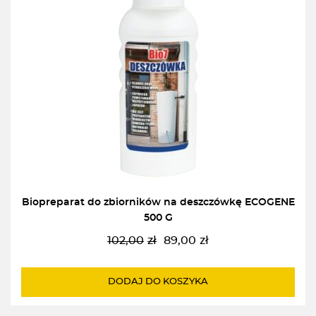
Biopreparat do zbiorników na deszczówkę ECOGENE
500 G
102,00
zł
89,00
zł
Pierwotna
Aktualna
cena
cena
wynosiła:
wynosi:
DODAJ DO KOSZYKA
102,00zł.
89,00zł.