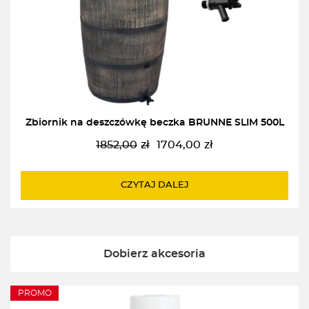
Zbiornik na deszczówkę beczka BRUNNE SLIM 500L
1852,00
zł
1704,00
zł
Pierwotna
Aktualna
cena
cena
wynosiła:
wynosi:
CZYTAJ DALEJ
1852,00zł.
1704,00zł.
Dobierz akcesoria
PROMO