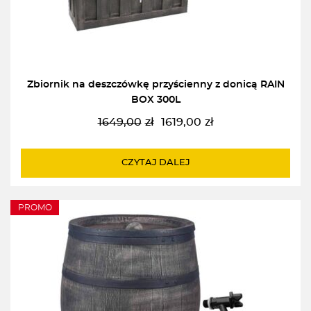
Zbiornik na deszczówkę przyścienny z donicą RAIN
BOX 300L
1649,00
zł
1619,00
zł
Pierwotna
Aktualna
cena
cena
wynosiła:
wynosi:
CZYTAJ DALEJ
1649,00zł.
1619,00zł.
PROMO