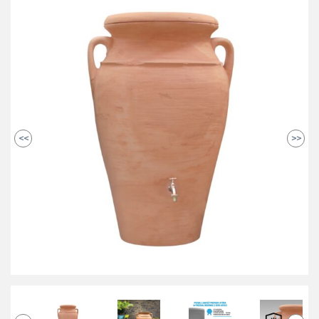
<<
>>