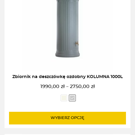
Zbiornik na deszczówkę ozdobny KOLUMNA 1000L
1990,00
zł
2750,00
zł
–
Zakres
cen:
od
1990,00zł
do
WYBIERZ OPCJĘ
2750,00zł