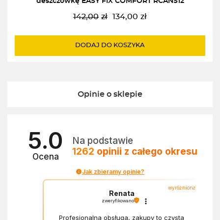
deszczówkę EASY FIX COMFORT RCANS12
142,00
zł
134,00
zł
Pierwotna
Aktualna
cena
cena
wynosiła:
wynosi:
DODAJ DO KOSZYKA
142,00zł.
134,00zł.
Opinie o sklepie
5.0
Na podstawie
1262
opinii
z całego okresu
Ocena
Jak zbieramy opinie?
wyróżniona
Renata
zweryfikowano
Profesjonalna obsługa, zakupy to czysta