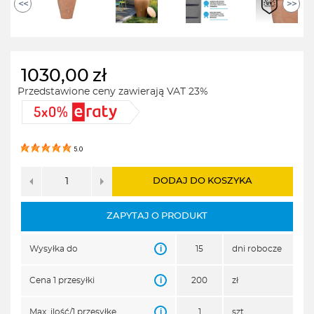
<<
>>
1030,00
zł
Przedstawione ceny zawierają VAT 23%
5.0
DODAJ DO KOSZYKA
ZAPYTAJ O PRODUKT
i
Wysyłka do
15
dni robocze
i
Cena 1 przesyłki
200
zł
i
Max. ilość/1 przesyłkę
1
szt.