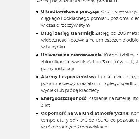
Poznaj najważniejsze cechy produktu:
Ultradźwiękowa precyzja
: Czujnik wykorzys
ciągłego i dokładnego pomiaru poziomu ciec
w czasie rzeczywistym
Długi zasięg transmisji
: Zasięg do 200 metr
widoczności” pozwala na umieszczenie odbi
w budynku
Uniwersalne zastosowanie
: Kompatybilny z
zbiornikami o wysokości do 3 metrów, dzięki
gamy instalacji
Alarmy bezpieczeństwa
: Funkcja wczesneg
poziomie cieczy oraz alarm nagłego spadku,
wyciek lub próbę kradzieży
Energooszczędność
: Zasilanie na baterię l
3 lat
Odporność na warunki atmosferyczne
: Ko
temperatury od -10°C do +50°C, co pozwala 
w różnorodnych środowiskach