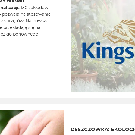
w z zakresu
alizacji.
130 zakładów
– pozwala na stosowanie
ze sprzętów. Najnowsze
e przekładają się na
nież do ponownego
DESZCZÓWKA: EKOLOGI