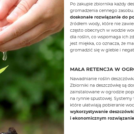
Po zakupie zbiornika każdy des
gromadzenia cennego zasobu
doskonałe rozwiązanie do po
źródłem wody, które nie zawie
często obecnych w wodzie wodo
dla roślin, co wspomaga ich z
jest miękka, co oznacza, że ma
gromadzić się w glebie i nega
MAŁA RETENCJA W OGR
Nawadnianie roślin deszczówką
Zbiorniki na deszczówkę są d
zainstalowane w ogrodzie pop
na rynnie spustowej. Systemy
które ułatwiają pobieranie wody
wykorzystywanie deszczówki
i ekonomicznym rozwiązani