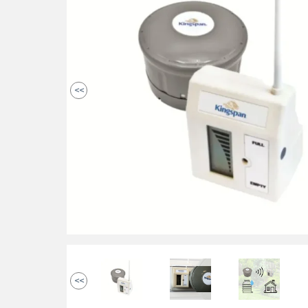
<<
<<