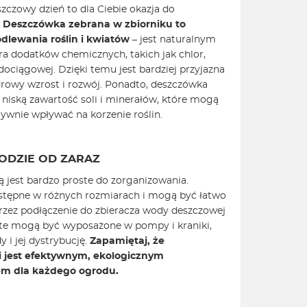
zczowy dzień to dla Ciebie okazja do
.
Deszczówka zebrana w zbiorniku to
dlewania roślin i kwiatów
– jest naturalnym
ra dodatków chemicznych, takich jak chlor,
ciągowej. Dzięki temu jest bardziej przyjazna
drowy wzrost i rozwój. Ponadto, deszczówka
 niską zawartość soli i minerałów, które mogą
tywnie wpływać na korzenie roślin.
ODZIE OD ZARAZ
 jest bardzo proste do zorganizowania.
ostępne w różnych rozmiarach i mogą być łatwo
rzez podłączenie do zbieracza wody deszczowej
 te mogą być wyposażone w pompy i kraniki,
 i jej dystrybucję.
Zapamiętaj, że
 jest efektywnym, ekologicznym
em dla każdego ogrodu.