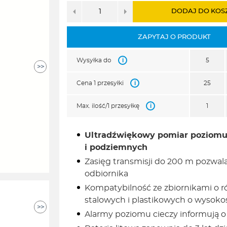
DODAJ DO KOS
ZAPYTAJ O PRODUKT
i
Wysyłka do
5
>>
i
Cena 1 przesyłki
25
i
Max. ilość/1 przesyłkę
1
Ultradźwiękowy pomiar poziomu
i podziemnych
Zasięg transmisji do 200 m pozwal
odbiornika
Kompatybilność ze zbiornikami o r
stalowych i plastikowych o wysoko
>>
Alarmy poziomu cieczy informują o