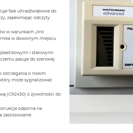
tuje fale ultradźwiękowe do
zy, zapewniając odczyty
ów w warunkach „linii
ornika w dowolnym miejscu
 plastikowymi i stalowymi
 czemu pasuje do szerokiej
o ostrzegania o niskim
 który może sygnalizować
itową (CR2430) o żywotności do
nstrukcja odporna na
na zastosowanie