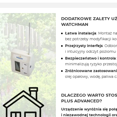
DODATKOWE ZALETY UŻ
WATCHMAN
Łatwa instalacja
: Montaż n
bez potrzeby modyfikacji ko
Przejrzysty interfejs
: Odbio
i intuicyjny odczyt poziomu 
Bezpieczeństwo i kontrola
minimalizują ryzyko przesto
Zróżnicowane zastosowan
olej opałowy, wodę, paliwa 
DLACZEGO WARTO STO
PLUS ADVANCED?
Urządzenie wyróżnia się poł
i niezawodnej technologii ora