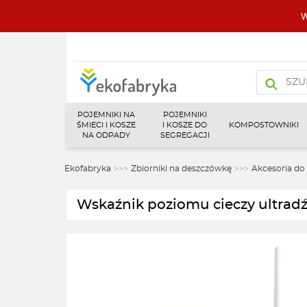
W
Wyszukiw
produktó
POJEMNIKI NA
POJEMNIKI
ŚMIECI I KOSZE
I KOSZE DO
KOMPOSTOWNIKI
NA ODPADY
SEGREGACJI
Ekofabryka
>>>
Zbiorniki na deszczówkę
>>>
Akcesoria do
Wskaźnik poziomu cieczy ult