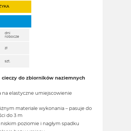
ZYKA
dni
robocze
zł
szt.
 cieczy do zbiorników naziemnych
a na elastyczne umiejscowienie
óżnym materiale wykonania – pasuje do
ści do 3 m
 niskim poziomie i nagłym spadku