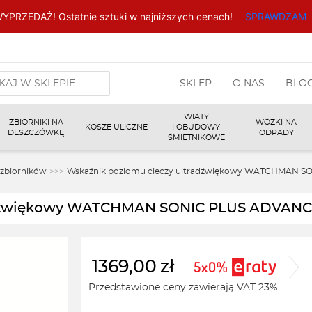
YPRZEDAŻ! Ostatnie sztuki w najniższych cenach!
SPRAWDZAM
arka
SKLEP
O NAS
BLO
w
WIATY
ZBIORNIKI NA
WÓZKI NA
KOSZE ULICZNE
I OBUDOWY
DESZCZÓWKĘ
ODPADY
ŚMIETNIKOWE
 zbiorników
>>>
Wskaźnik poziomu cieczy ultradźwiękowy WATCHMAN 
radźwiękowy WATCHMAN SONIC PLUS ADVAN
1369,00
zł
Przedstawione ceny zawierają VAT 23%