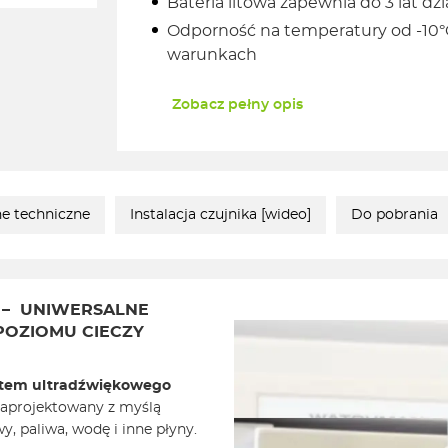
Bateria litowa zapewnia do 3 lat d
Odporność na temperatury od -10°
warunkach
Zobacz pełny opis
e techniczne
Instalacja czujnika [wideo]
Do pobrania
 – UNIWERSALNE
POZIOMU CIECZY
tem ultradźwiękowego
 zaprojektowany z myślą
y, paliwa, wodę i inne płyny.