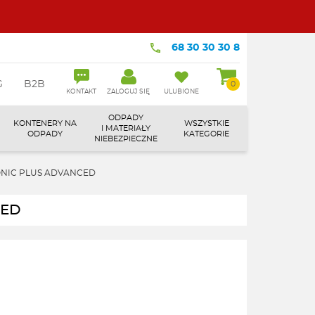
68 30 30 30 8
G
B2B
0
KONTAKT
ZALOGUJ SIĘ
ULUBIONE
ODPADY
KONTENERY NA
WSZYSTKIE
I MATERIAŁY
ODPADY
KATEGORIE
NIEBEZPIECZNE
SONIC PLUS ADVANCED
CED