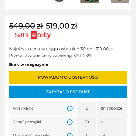
549,00
zł
519,00
zł
Pierwotna
Aktualna
cena
cena
wynosiła:
wynosi:
Najniższa cena w ciągu ostatnich 30 dni:
519,00
zł
549,00zł.
519,00zł.
Przedstawione ceny zawierają VAT 23%
Brak w magazynie
POWIADOM O DOSTĘPNOŚCI
ZAPYTAJ O PRODUKT
i
Wysyłka do
2
dni robocze
i
Cena 1 przesyłki
50
zł
i
Max. ilość/1 przesyłkę
1
szt.