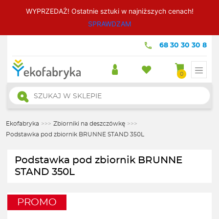
WYPRZEDAŻ! Ostatnie sztuki w najniższych cenach!
SPRAWDZAM
68 30 30 30 8
0
Wyszukiwarka
produktów
Ekofabryka
>>>
Zbiorniki na deszczówkę
>>>
Podstawka pod zbiornik BRUNNE STAND 350L
Podstawka pod zbiornik BRUNNE
STAND 350L
PROMO