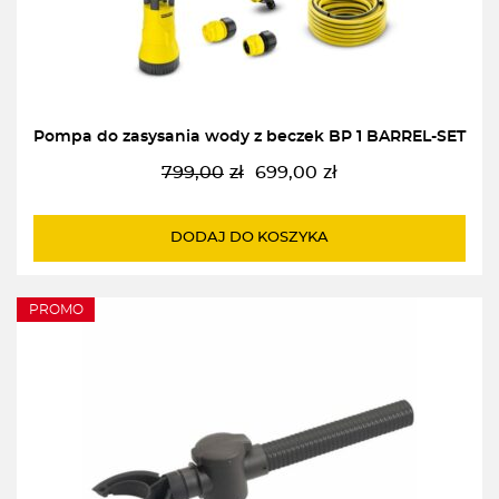
Pompa do zasysania wody z beczek BP 1 BARREL-SET
799,00
zł
699,00
zł
Pierwotna
Aktualna
cena
cena
wynosiła:
wynosi:
DODAJ DO KOSZYKA
799,00zł.
699,00zł.
PROMO