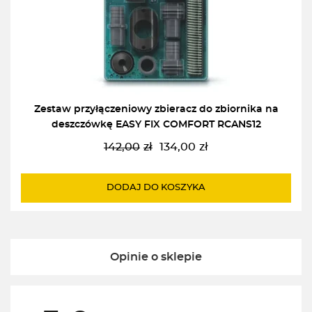
Zestaw przyłączeniowy zbieracz do zbiornika na
deszczówkę EASY FIX COMFORT RCANS12
142,00
zł
134,00
zł
Pierwotna
Aktualna
cena
cena
wynosiła:
wynosi:
DODAJ DO KOSZYKA
142,00zł.
134,00zł.
Opinie o sklepie