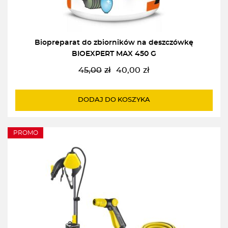
Biopreparat do zbiorników na deszczówkę
BIOEXPERT MAX 450 G
45,00
zł
40,00
zł
Pierwotna
Aktualna
cena
cena
wynosiła:
wynosi:
DODAJ DO KOSZYKA
45,00zł.
40,00zł.
PROMO