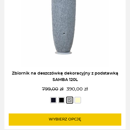
Zbiornik na deszczówkę dekoracyjny z podstawką
SAMBA 120L
799,00
zł
390,00
zł
Pierwotna
Aktualna
cena
cena
wynosiła:
wynosi:
799,00zł.
390,00zł.
WYBIERZ OPCJĘ