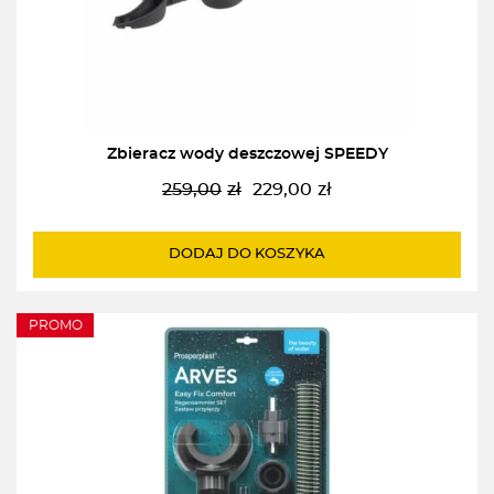
Zbieracz wody deszczowej SPEEDY
259,00
zł
229,00
zł
Pierwotna
Aktualna
cena
cena
wynosiła:
wynosi:
DODAJ DO KOSZYKA
259,00zł.
229,00zł.
PROMO