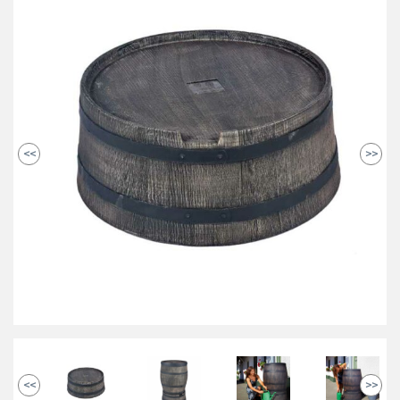
<<
>>
<<
>>