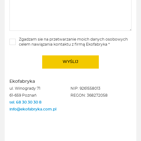
Zgadzam sie na przetwarzanie moich danych osobowych
celem nawiązania kontaktu z firmą Ekofabryka *
Ekofabryka
ul. Winogrady 71
NIP: 9261558013
61-659 Poznań
REGON: 368272058
tel. 68 30 30 30 8
info@ekofabryka.com.pl