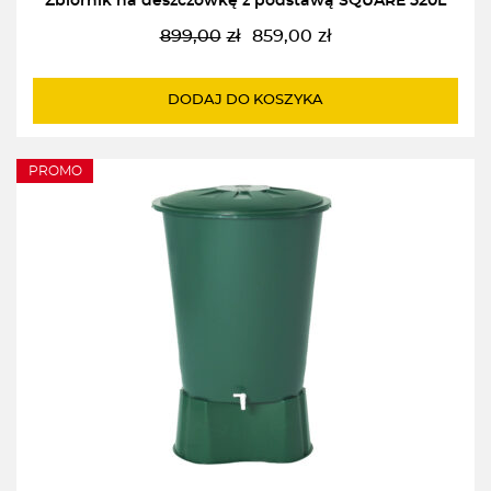
Zbiornik na deszczówkę z podstawą SQUARE 520L
899,00
zł
859,00
zł
Pierwotna
Aktualna
cena
cena
wynosiła:
wynosi:
DODAJ DO KOSZYKA
899,00zł.
859,00zł.
PROMO