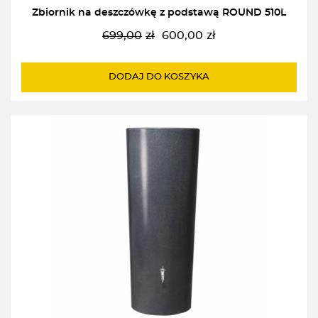
Zbiornik na deszczówkę z podstawą ROUND 510L
699,00
zł
600,00
zł
Pierwotna
Aktualna
cena
cena
wynosiła:
wynosi:
DODAJ DO KOSZYKA
699,00zł.
600,00zł.