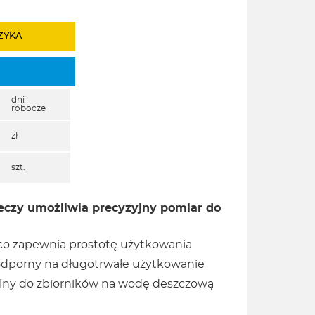
ZYKA
dni
robocze
zł
szt.
czy umożliwia precyzyjny pomiar do
, co zapewnia prostotę użytkowania
odporny na długotrwałe użytkowanie
alny do zbiorników na wodę deszczową