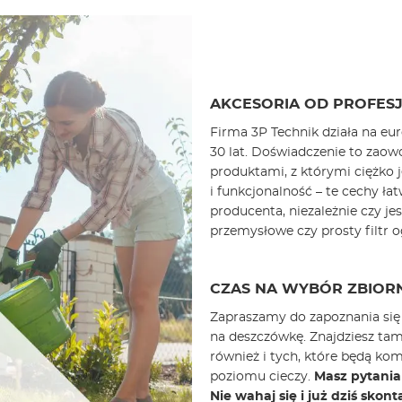
AKCESORIA OD PROFES
Firma 3P Technik działa na eu
30 lat. Doświadczenie to za
produktami, z którymi ciężko 
i funkcjonalność – te cechy ł
producenta, niezależnie czy j
przemysłowe czy prosty filtr 
CZAS NA WYBÓR ZBIOR
Zapraszamy do zapoznania się z
na deszczówkę. Znajdziesz ta
również i tych, które będą k
poziomu cieczy.
Masz pytania
Nie wahaj się i już dziś skon