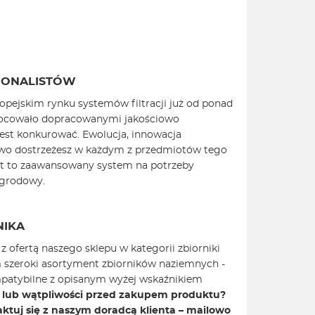
JONALISTÓW
ropejskim rynku systemów filtracji już od ponad
owocowało dopracowanymi jakościowo
jest konkurować. Ewolucja, innowacja
atwo dostrzeżesz w każdym z przedmiotów tego
est to zaawansowany system na potrzeby
ogrodowy.
NIKA
 ofertą naszego sklepu w kategorii zbiorniki
m szeroki asortyment zbiorników naziemnych -
ompatybilne z opisanym wyżej wskaźnikiem
 lub wątpliwości przed zakupem produktu?
taktuj się z naszym doradcą klienta – mailowo