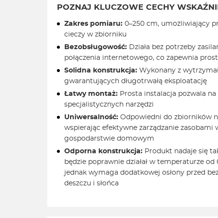
POZNAJ KLUCZOWE CECHY WSKAŹNI
Zakres pomiaru:
0–250 cm, umożliwiający pr
cieczy w zbiorniku
Bezobsługowość:
Działa bez potrzeby zasila
połączenia internetowego, co zapewnia pros
Solidna konstrukcja:
Wykonany z wytrzymał
gwarantujących długotrwałą eksploatację
Łatwy montaż:
Prosta instalacja pozwala na
specjalistycznych narzędzi
Uniwersalność:
Odpowiedni do zbiorników na
wspierając efektywne zarządzanie zasobam
gospodarstwie domowym
Odporna konstrukcja:
Produkt nadaje się t
będzie poprawnie działał w temperaturze od 0
jednak wymaga dodatkowej osłony przed be
deszczu i słońca