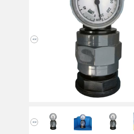
<<
<<