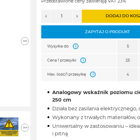
Przedstawione ceny zawierają VAT 23%
480,00zł.
456,00zł.
DODAJ DO KOS
ZAPYTAJ O PRODUKT
>>
i
Wysyłka do
5
i
Cena 1 przesyłki
25
i
Max. ilość/1 przesyłkę
4
Analogowy wskaźnik poziomu cie
250 cm
Działa bez zasilania elektrycznego
Wykonany z trwałych materiałów, 
Uniwersalny w zastosowaniu – ide
>>
i pitną