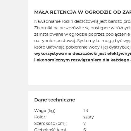
MAŁA RETENCJA W OGRODZIE OD ZA
Nawadnianie roślin deszczówką jest bardzo pro
Zbiorniki na deszczówkę są dostępne w różnyc
zainstalowane w ogrodzie poprzez podłączenie
na rynnie spustowej. Systemy te mogą być wyp
które ułatwiają pobieranie wody i jej dystrybuc
wykorzystywanie deszczówki jest efektywn
i ekonomicznym rozwiązaniem dla każdego 
Dane techniczne
Waga (kg):
1.3
Kolor:
szary
Szerokość (cm):
7
Głębokość (cm):
6