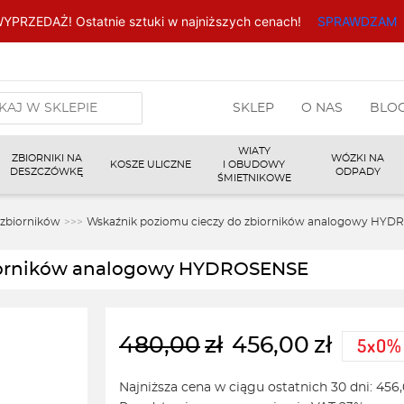
YPRZEDAŻ! Ostatnie sztuki w najniższych cenach!
SPRAWDZAM
arka
SKLEP
O NAS
BLO
w
WIATY
ZBIORNIKI NA
WÓZKI NA
KOSZE ULICZNE
I OBUDOWY
DESZCZÓWKĘ
ODPADY
ŚMIETNIKOWE
 zbiorników
>>>
Wskaźnik poziomu cieczy do zbiorników analogowy HY
biorników analogowy HYDROSENSE
480,00
zł
456,00
zł
Pierwotna
Aktualna
cena
cena
Najniższa cena w ciągu ostatnich 30 dni:
456
wynosiła:
wynosi: