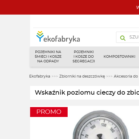
W
Wyszukiw
produktó
POJEMNIKI NA
POJEMNIKI
ŚMIECI I KOSZE
I KOSZE DO
KOMPOSTOWNIKI
NA ODPADY
SEGREGACJI
Ekofabryka
>>>
Zbiorniki na deszczówkę
>>>
Akcesoria do
Wskaźnik poziomu cieczy do z
PROMO