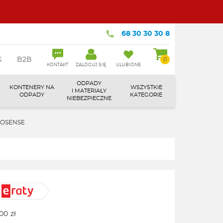
68 30 30 30 8
G
B2B
0
KONTAKT
ZALOGUJ SIĘ
ULUBIONE
ODPADY
KONTENERY NA
WSZYSTKIE
I MATERIAŁY
ODPADY
KATEGORIE
NIEBEZPIECZNE
DROSENSE
,00
zł